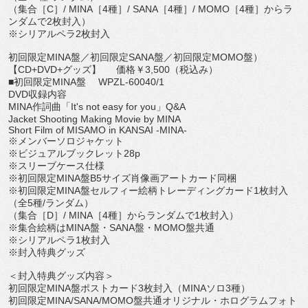
（集合［
C
］
/ MINA
［
4
種］
/ SANA
［
4
種］
/ MOMO
［
4
種］からラ
ンダムで
2
枚封入）
※シリアルペラ
2
枚封入
初回限定
MINA
盤／初回限定
SANA
盤／初回限定
MOMO
盤）
【
CD+DVD+
グッズ】
価格￥
3,500
（税込み）
■初回限定
MINA
盤
WPZL-60040/1
DVD
収録内容
MINA
作詞曲「
It's not easy for you
」
Q&A
Jacket Shooting Making Movie by MINA
Short Film of MISAMO in KANSAI -MINA-
※メンバーソロジャケット
※ビジュアルブックレット
28p
※スリーブケース仕様
※初回限定
MINA
盤
B5
サイズ肖像画アートカード同梱
※初回限定
MINA
盤セルフィー絵柄トレーディングカード
1
枚封
入
（全
5
種
/
ランダム）
（集合［
D
］
/ MINA
［
4
種］からランダムで
1
枚封入）
※集合絵柄は
MINA
盤・
SANA
盤・
MOMO
盤共通
※シリアルペラ
1
枚封入
※封入特典グッズ
＜封入特典グッズ内容＞
初回限定
MINA
盤ポストカード
3
枚封入（
MINA
ソロ
3
種）
初回限定
MINA/SANA/MOMO
盤共通オリジナル・
ホログラムフォト