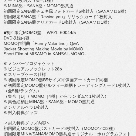
カード
1
枚封入（集合
1
種）
※
MINA
盤・
SANA
盤・
MOMO
盤共通
初回限定
SANA
盤チェキ風フォトカード
5
枚封入（
SANA
ソロ
5
種）
初回限定
SANA
盤「
Rewind you
」リリックカード
1
枚封入
初回限定
SANA
盤クリアカード
1
枚封入（
SANA
ソロ
1
種）
■初回限定
MOMO
盤
WPZL-60044/5
DVD
収録内容
MOMO
作詞曲「
Funny Valentine
」
Q&A
Jacket Shooting Making Movie by MOMO
Short Film of MISAMO in KANSAI -MOMO-
※メンバーソロジャケット
※ビジュアルブックレット
28p
※スリーブケース仕様
※初回限定
MOMO
盤
B5
サイズ肖像画アートカード同梱
※初回限定
MOMO
盤セルフィー絵柄トレーディングカード
1
枚封
入
（全
5
種
/
ランダム）
（集合［
D
］
/ MOMO
［
4
種］からランダムで
1
枚封入）
※集合絵柄は
MINA
盤・
SANA
盤・
MOMO
盤共通
※シリアルペラ
1
枚封入
※封入特典グッズ
＜封入特典グッズ内容＞
初回限定
MOMO
盤ポストカード
3
枚封入（
MOMO
ソロ
3
種）
初回限定
MINA/SANA/MOMO
盤共通オリジナル・
ホログラムフォト