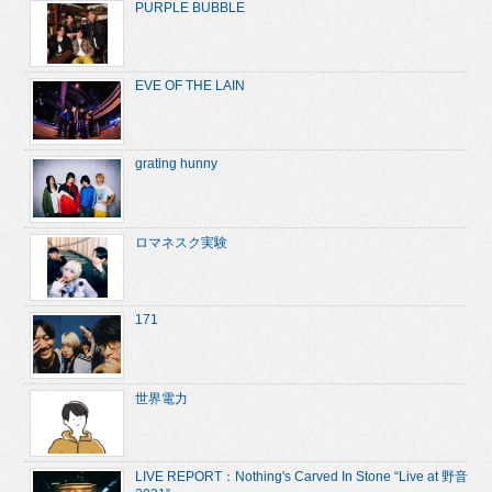
PURPLE BUBBLE
EVE OF THE LAIN
grating hunny
ロマネスク実験
171
世界電力
LIVE REPORT：Nothing's Carved In Stone “Live at 野音