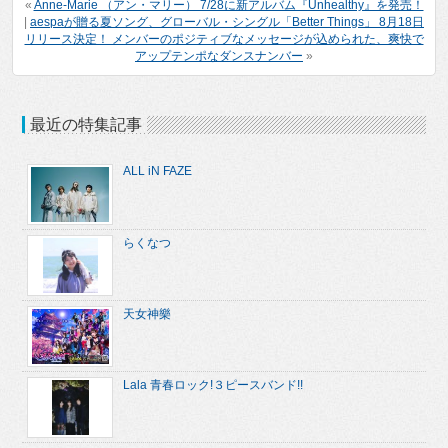
«
Anne-Marie （アン・マリー） 7/28に新アルバム『Unhealthy』を発売！
|
aespaが贈る夏ソング、グローバル・シングル「Better Things」 8月18日
リリース決定！ メンバーのポジティブなメッセージが込められた、爽快で
アップテンポなダンスナンバー
»
最近の特集記事
ALL iN FAZE
らくなつ
天女神樂
Lala 青春ロック!３ピースバンド!!