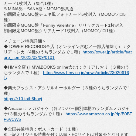
カード
1
枚封入（集合
1
種）
※
MINA
盤・
SANA
盤・
MOMO
盤共通
初回限定
MOMO
盤チェキ風フォトカード
5
枚封入（
MOMO
ソロ
5
種）
初回限定
MOMO
盤「
Funny Valentine
」リリックカード
1
枚封入
初回限定
MOMO
盤クリアカード
1
枚封入（
MOMO
ソロ
1
種）
＜チェーン特典詳細＞
◆
TOWER RECORDS
全店（オンライン含む／一部店舗除く）：
ク
リアトレカ（
4
種のうちランダムで１種）
https://
tower.jp/article/feat
ure_item/
2023/02/09/0101
◆
HMV
全店
(HMV&BOOKS online
含む
)
：クリアしおり（３種のう
ちランダムで１種）
https://www.hmv.co.jp/news/
article/23020616
1/
◆楽天ブックス：アクリルキーホルダー（
３種のうちランダムで１
種）
https://r10.to/h6bocj
◆
Amazon
：メガジャケ（
各メンバー個別絵柄のランダムメガジャ
ケ
/
３種のうちランダムで
１種）
https://www.amazon.co.jp/
dp/B0BT
P6VCW5
◆全国共通特典：ポストカード（１種）
※上記オリジナル特典が付く店頭・
EC
サイトは対象外となります