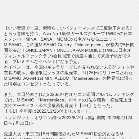
【いい音楽で一度、素晴らしいパフォーマンスで二度魅了させる】
と言う意味を持つ、
Asia No.1
最強ガールズグループ
TWICE
の日本
人メンバー
MIN
A
、
SANA
、
MOMO
の
3
名からなるユニット
MISAMO
。
この度
MISAMO Gallery
『
Masterpiece
』が都内で
5
日間
開催
決定！
ONCE JAPAN
・
ONCE JAPAN MOBILE (TWICE
日本オ
フィシャルファンクラブ
)
会員限定で抽選を通
して来店予約ができ
る、プレミアムなイベントになる予定。
本イベントは、
今回のギャラリーでしか見られない未公開フォトや
衣装の展示、
会場限定グッズの販売等、
7
月
26
日にリリースされた
MISAM
O JAPAN 1st MINI ALBUM
『
Masterpiece
』
の世界観に沿っ
た特別なコンセプトとなっている。
また、本日発表された
2023/8/7
付オリコン週間アルバムラ
ンキング
では、
MISAMO
『
Masterpiece
』
が堂々の
1
位を獲得！初週売上は
⼥性アーティスト今年度最⾼
初週売上【※
1
】となった。
【※
1
】今年度は
2022/12/26
付よりスタート。
＜クレジット
︓
オリコン調べ
(2023/8/7
付
︓
集計期間
:
2023
年
7
月
24
日〜
7
月
30
日
)
＞
先週大阪・東京で計
5
日間開催された
MISAMO
初公演となる
M