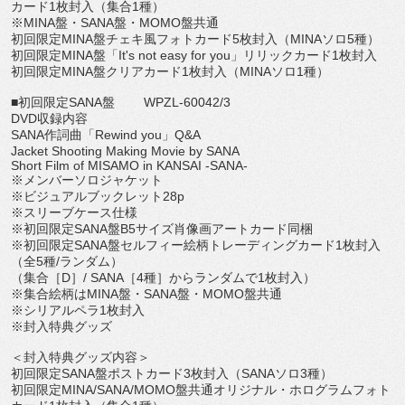
カード
1
枚封入（集合
1
種）
※
MINA
盤・
SANA
盤・
MOMO
盤共通
初回限定
MINA
盤チェキ風フォトカード
5
枚封入（
MINA
ソロ
5
種）
初回限定
MINA
盤「
It's not easy for you
」リリックカード
1
枚封入
初回限定
MINA
盤クリアカード
1
枚封入（
MINA
ソロ
1
種）
■初回限定
SANA
盤
WPZL-60042/3
DVD
収録内容
SANA
作詞曲「
Rewind you
」
Q&A
Jacket Shooting Making Movie by SANA
Short Film of MISAMO in KANSAI -SANA-
※メンバーソロジャケット
※ビジュアルブックレット
28p
※スリーブケース仕様
※初回限定
SANA
盤
B5
サイズ肖像画アートカード同梱
※初回限定
SANA
盤セルフィー絵柄トレーディングカード
1
枚封
入
（全
5
種
/
ランダム）
（集合［
D
］
/ SANA
［
4
種］からランダムで
1
枚封入）
※集合絵柄は
MINA
盤・
SANA
盤・
MOMO
盤共通
※シリアルペラ
1
枚封入
※封入特典グッズ
＜封入特典グッズ内容＞
初回限定
SANA
盤ポストカード
3
枚封入（
SANA
ソロ
3
種）
初回限定
MINA/SANA/MOMO
盤共通オリジナル・
ホログラムフォト