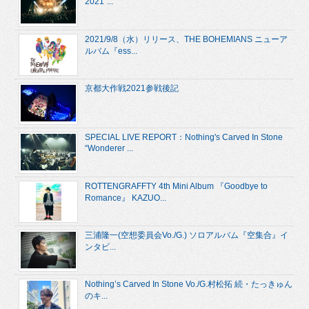
2021”...
2021/9/8（水）リリース、THE BOHEMIANS ニューア
ルバム『ess...
京都大作戦2021参戦後記
SPECIAL LIVE REPORT：Nothing's Carved In Stone
“Wonderer ...
ROTTENGRAFFTY 4th Mini Album 『Goodbye to
Romance』 KAZUO...
三浦隆一(空想委員会Vo./G.) ソロアルバム『空集合』イ
ンタビ...
Nothing’s Carved In Stone Vo./G.村松拓 続・たっきゅん
のキ...