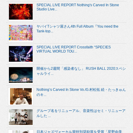
SPECIAL LIVE REPORT Nothing's Carved In Stone
Studio Live...
ヤバイTシャツ屋さん4th Full Album『You need the
Tank-top...
SPECIAL LIVE REPORT Crossfaith “SPECIES
VIRTUAL WORLD TOU...
開催から2週間「感染者なし」 RUSH BALL 2020スペシ
ャルライ...
Nothing’s Carved In Stone Vo./G.村松拓 続・たっきゅん
のキ...
グループ名をリニューアル、音楽性はセミ・リニューア
ルした ...
日本ジャズヴォーカル賞特別奨励賞を受賞「星野由美