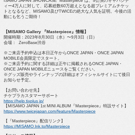
ISAMO JAPAN SHOWCASE
“
Masterpiece
”は、
5
公演のキャ
パシテ
ィー
4
万人に対して、応募総数
60
万超えとなる超プレミア
ムチケッ
トとなるなど、
MISAMO
及び
TWICE
の絶大な人気
を証明。今後の活
動にも乞うご期待！
【
MISAMO Gallery
『
Masterpiece
』情報】
開催時期：
2023
年
8
月
30
日（水）〜
9
月
3
日（日）
会場：
ZeroBase
渋谷
※ご来店予約申込は本日正午から
ONCE JAPAN
・
ONCE JAPAN
MOBILE
会員限定でスタート。
※ご来店予約に関する詳細は正午に掲載される
ONCE JAPAN
・
ONCE JAPAN MOBILE
ニュースをご覧ください。
※
グッズ販売やラインナップの詳細はオフィシャルサイトにて後日
お
知らせ予定。
【お問い合わせ先】
チケプラカスタマーサポート
https://help.tixplus.jp/
【
MISAMO JAPAN 1
MINI ALBUM
『
Masterpiece
』特設サイト】
st
https://www.twicejapan.com/
feature/Masterpiece
【『
Masterpiece
』配信リンク】
https://MISAMO.lnk.to/
Masterpiece