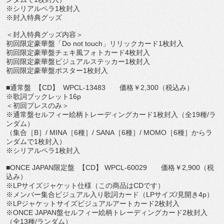
※シリアルペラ
1
枚封入
※封入特典グッズ
＜封入特典グッズ内容＞
初回限定豪華盤「
Do not touch
」リリックカード
1
枚封入
初回限定豪華盤チェキ風フォトカード
4
枚封入
初回限定豪華盤ビジュアルステッカー
1
枚封入
初回限定豪華盤ポスター
1
枚封入
■通常盤
【
CD
】
WPCL-13483
価格￥
2,300
（税込み）
※歌詞ブックレット
16p
＜初回プレスのみ＞
※通常盤セルフィー絵柄トレーディングカード
1
枚封入（全
19
種
/
ラ
ンダム）
（集合［
B
］
/ MINA
［
6
種］
/ SANA
［
6
種］
/ MOMO
［
6
種］からラ
ンダムで
1
枚封入）
※シリアルペラ
1
枚封入
■
ONCE JAPAN
限定盤
【
CD
】
WPCL-60029
価格￥
2,900
（税
込み）
※
LP
サイズジャケット仕様（この商品は
CD
です）
※メンバー集合ビジュアル入り歌詞カード（
LP
サイズ
/
見開き
4
p
）
※
LP
ジャケットサイズビジュアルアートカード
2
枚封入
※
ONCE JAPAN
盤セルフィー絵柄トレーディングカード
2
枚封入
（全
1
3
種
/
ランダム）