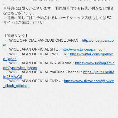
。
※特典には限りがございます、
予約期間内でも特典が付かない場合
などもございます。
※特典に関してはご予約されるレコードショップ店頭もしくは
EC
サイトにご確認ください
【関連リンク】
・
TWICE OFFICIAL FANCLUB ONCE JAPAN
：
http://oncejapan.co
m
・
TWICE JAPAN OFFICIAL SITE
：
http://www.twicejapan.com
・
TWICE JAPAN OFFICIAL TWITTER
：
https://twitter.com/
jypetwic
e_japan
・
TWICE JAPAN OFFICIAL INSTAGRAM
：
https://www.
instagram.c
om/jypetwice_japan/
・
TWICE JAPAN OFFICIAL YouTube Channel
：
https://youtu.be/
fM
In43MiwG8
・
TWICE JAPAN OFFICIAL TikTok
：
https://www.tiktok.com/
@twice
_tiktok_officialjp