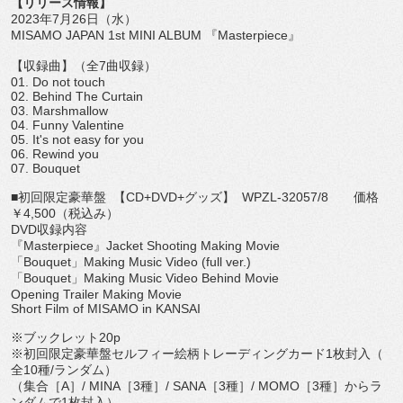
【リリース情報】
2023
年
7
月
26
日（水）
MISAMO JAPAN 1st MINI ALBUM
『
Masterpiece
』
【収録曲】（全
7
曲収録）
01. Do not touch
02. Behind The Curtain
03. Marshmallow
04. Funny Valentine
05. It's not easy for you
06. Rewind you
07. Bouquet
■初回限定豪華盤
【
CD+DVD+
グッズ】
WPZL-32057/8
価格
￥
4,500
（税込み）
DVD
収録内容
『
Masterpiece
』
Jacket Shooting Making Movie
「
Bouquet
」
Making Music Video (full ver.)
「
Bouquet
」
Making Music Video Behind Movie
Opening Trailer Making Movie
Short Film of MISAMO in KANSAI
※ブックレット
20p
※初回限定豪華盤セルフィー絵柄トレーディングカード
1
枚封入（
全
10
種
/
ランダム）
（集合［
A
］
/ MINA
［
3
種］
/ SANA
［
3
種］
/ MOMO
［
3
種］からラ
ンダムで
1
枚封入）