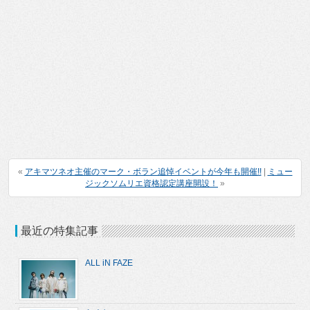
«
アキマツネオ主催のマーク・ボラン追悼イベントが今年も開催!!
|
ミュー
ジックソムリエ資格認定講座開設！
»
最近の特集記事
ALL iN FAZE