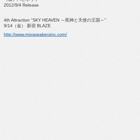
2012/9/4 Release
4th Attraction “SKY HEAVEN ～死神と天使の王国～”
9/14（金） 新宿 BLAZE
http://www.mixspeakersinc.com/