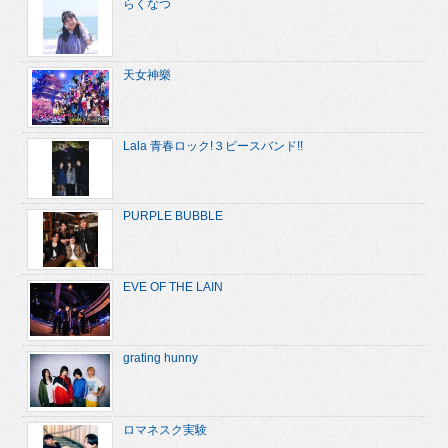
らくなつ
天女神樂
Lala 青春ロック!３ピースバンド!!
PURPLE BUBBLE
EVE OF THE LAIN
grating hunny
ロマネスク実験