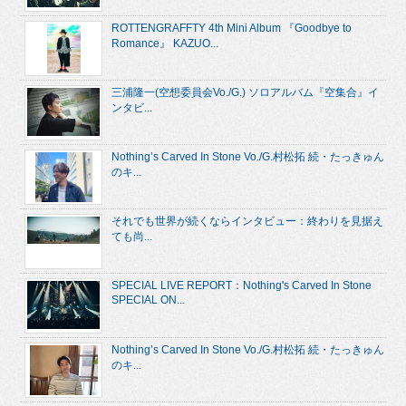
ROTTENGRAFFTY 4th Mini Album 『Goodbye to
Romance』 KAZUO...
三浦隆一(空想委員会Vo./G.) ソロアルバム『空集合』イ
ンタビ...
Nothing’s Carved In Stone Vo./G.村松拓 続・たっきゅん
のキ...
それでも世界が続くならインタビュー：終わりを見据え
ても尚...
SPECIAL LIVE REPORT：Nothing's Carved In Stone
SPECIAL ON...
Nothing’s Carved In Stone Vo./G.村松拓 続・たっきゅん
のキ...