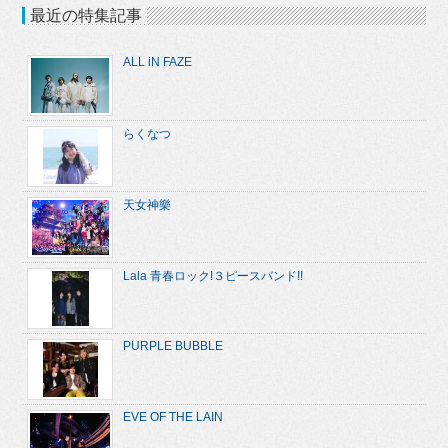
最近の特集記事
ALL iN FAZE
らくなつ
天女神樂
Lala 青春ロック!３ピースバンド!!
PURPLE BUBBLE
EVE OF THE LAIN