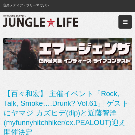
音楽メディア・フリーマガジン
【百々和宏】 主催イベント「Rock,
Talk, Smoke….Drunk? Vol.61」 ゲスト
にヤマジ カズヒデ(dip)と近藤智洋
(myfunnyhitchhiker/ex.PEALOUT)迎え
開催決定