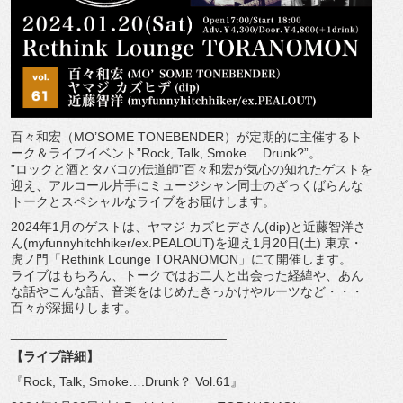
百々和宏（MO’SOME TONEBENDER）が定期的に主催するト
ーク＆
ライブイベント”Rock, Talk, Smoke….Drunk?”。
”ロックと酒とタバコの伝道師”
百々和宏が気心の知れたゲストを
迎え、
アルコール片手にミュージシャン同士のざっくばらんな
トークとス
ペシャルなライブをお届けします。
2024年1月のゲストは、ヤマジ カズヒデさん(dip)と近藤智洋さ
ん(
myfunnyhitchhiker/ex.PEALOUT)
を迎え1月20日(土) 東京・
虎ノ門「Rethink Lounge TORANOMON」にて開催します。
ライブはもちろん、トークではお二人と出会った経緯や、
あん
な話やこんな話、音楽をはじめたきっかけやルーツなど・・・
百々が深掘りします。
______________________________
【ライブ詳細】
『Rock, Talk, Smoke….Drunk？ Vol.61』