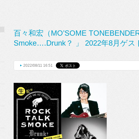
百々和宏（MO’SOME TONEBENDER）主
Smoke….Drunk？ 」 2022年8月
2022/08/11 16:51