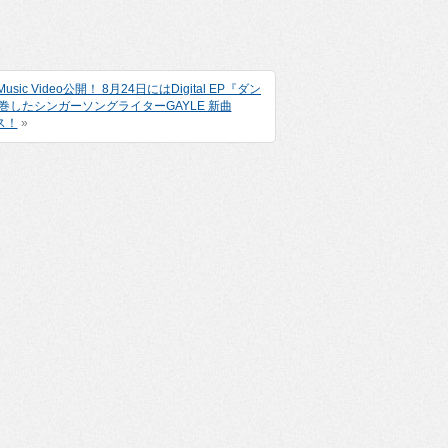
Video公開！ 8月24日にはDigital EP『ダン
席巻したシンガーソングライターGAYLE 新曲
ース！
»