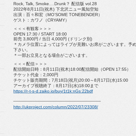
Rock, Talk, Smoke….Drunk？ 配信版 vol.28
2022年8月11日(祝木) 下北沢ニュー風知空知
出演：百々和宏（MO’SOME TONEBENDER）
ゲスト：カワノ（CRYAMY）
＜＜＜有観客＞＞＞
OPEN 17:30 / START 18:00
前売 3,800円 / 当日 4,000円 (ドリンク別)
＊カメラ位置によってはライブが見難いお席がございます。
予
下さい。
＊一部お立見となる場合がございます。
＜＜＜配信＞＞＞
配信開始日時：8月11日(祝木)18:00配信開始（OPEN 17:55）
チケット代金：2,000円
チケット販売期間：7月18日(祝月)20:00～8月17日(
水)15:00
アーカイブ視聴終了：8月17日(水)18:00まで
https://r-t-s-d.zaiko.io/buy/
1t1k:nGs:22bdf
______________________________
______
http://ukproject.com/column/
2022/07/23308/