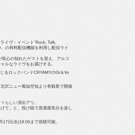
＆ライヴ・
イベント”Rock, Talk,
O」
の有料配信機能を利用し配信ライ
が気心の知れたゲストを迎え、
アルコ
シャルなライヴをお届けする。
じるロックバンドCRYAMYのGt＆Vo
下北
沢ニュー風知空知より有観客で開催
百々らしい演出アリ。
あげて」と、
投げ銭で居酒屋気分を楽し
17日(水)18:00まで視聴可能。