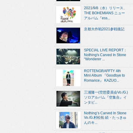
2021/9/8（水）リリース、
THE BOHEMIANS ニュー
アルバム『ess...
京都大作戦2021参戦後記
SPECIAL LIVE REPORT：
Nothing's Carved In Stone
“Wonderer ...
ROTTENGRAFFTY 4th
Mini Album 『Goodbye to
Romance』 KAZUO...
三浦隆一(空想委員会Vo./G.)
ソロアルバム『空集合』イ
ンタビ...
Nothing’s Carved In Stone
Vo./G.村松拓 続・たっきゅ
んのキ...