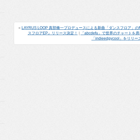
«
LAYRUS LOOP 真部脩一プロデュースによる新曲「ダンスフロア」のMusic 
スフロアEP』リリース決定！
|
「abcdefu」で世界のチャートを
「indieedgycool」をリリ