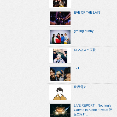
EVE OF THE LAIN
grating hunny
ロマネスク実験
171
世界電力
LIVE REPORT：Nothing's
Carved In Stone “Live at 野
音2021”...