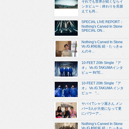
それでも世界が続くならイ
ンタビュー：終わりを見据
えても尚...
SPECIAL LIVE REPORT：
Nothing's Carved In Stone
SPECIAL ON...
Nothing’s Carved In Stone
Vo./G.村松拓 続・たっきゅ
んのキ...
10-FEET 20th Single『ア
オ』 Vo./G.TAKUMAインタ
ビュー INTE...
10-FEET 20th Single『ア
オ』 Vo./G.TAKUMA インタ
ビュー “...
ヤバイTシャツ屋さん メン
バー3人が大使になって更
にパワーア...
Nothing’s Carved In Stone
Vo./G.村松拓 続・たっきゅ