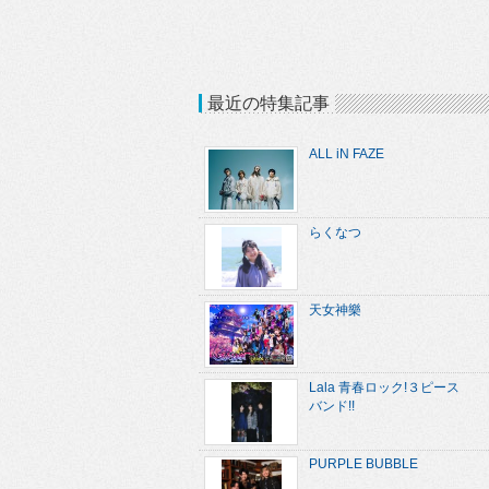
最近の特集記事
ALL iN FAZE
らくなつ
天女神樂
Lala 青春ロック!３ピース
バンド!!
PURPLE BUBBLE