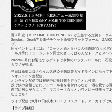
百々和宏（MO’SOME TONEBENDER）が主催する定例トーク
Smoke….Drunk?”
を電子チケット販売プラットフォーム「ZAIK
ブ。
同イベントは月に1回、”ロックと酒とタバコの伝道師”
百々和宏
ール片手にミュージシャン同士のざっくばらんなトークとス
ペ
2022年8月にお迎えするゲストは令和のロックンロールに一石
投
カワノが登場。
当日は新型コロナウイルス感染予防対策ガイドラインに沿って
＆オンライン生配信。
オンライン配信では視聴中に投げ銭を行うことも可能。
投げ銭の金額ごとにアルコール名を名付けるなど、
酒を愛する
自宅に居ながらにして「マスター！
百々とカワノに一杯作って
むことも！
ライブ配信は8月11日(祝木)18:00よりスタート、
アーカイブは8月
【ライブ詳細】