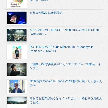
京都大作戦2021参戦後記
SPECIAL LIVE REPORT：Nothing's Carved In Stone
“Wonderer ...
ROTTENGRAFFTY 4th Mini Album 『Goodbye to
Romance』 KAZUO...
三浦隆一(空想委員会Vo./G.) ソロアルバム『空集合』イ
ンタビ...
Nothing’s Carved In Stone Vo./G.村松拓 続・たっきゅん
のキ...
それでも世界が続くならインタビュー：終わりを見据え
ても尚...