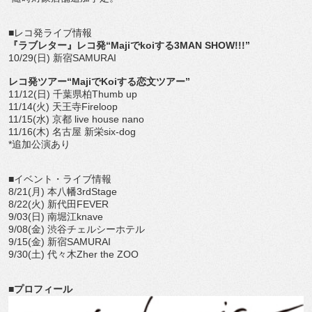
■レコ発ライブ情報
『ラブレター』レコ発“Majiでkoiする3MAN SHOW!!!”
10/29(日) 新宿SAMURAI
レコ発ツアー“MajiでKoiする恋文ツアー”
11/12(日) 千葉県柏Thumb up
11/14(火) 天王寺Fireloop
11/15(水) 京都 live house nano
11/16(木) 名古屋 新栄six-dog
*追加公演あり
■イベント・ライブ情報
8/21(月) 本八幡3rdStage
8/22(火) 新代田FEVER
9/03(日) 南堀江knave
9/08(金) 渋谷チェルシーホテル
9/15(金) 新宿SAMURAI
9/30(土) 代々木Zher the ZOO
■プロフィール