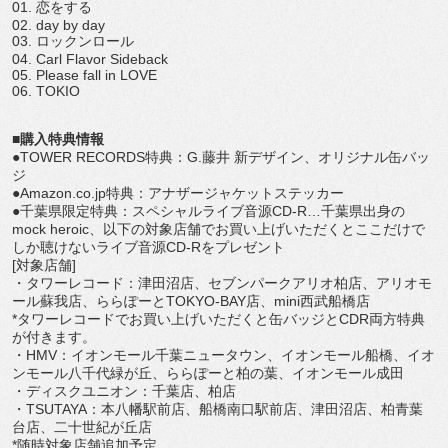
01. 恋をする
02. day by day
03. ロックンロール
04. Carl Flavor Sideback
05. Please fall in LOVE
06. TOKIO
■購入特典情報
●TOWER RECORDS特典：G.藤井 新デザイン、オリジナル缶バッ
ジ
●Amazon.co.jp特典：アナザージャケットステッカー
●千葉県限定特典：スペシャルライブ音源CD-R…千葉県出身の
mock heroic、以下の対象店舗でお買い上げいただくとここだけで
しか聴けないライブ音源CD-Rをプレゼント
[対象店舗]
・タワーレコード：津田沼店、セブンパークアリオ柏店、アリオモ
ール蘇我店、ららぽーとTOKYO-BAY店、mini西武船橋店
*タワーレコードでお買い上げいただくと缶バッジとCDR両方特典
が付きます。
・HMV：イオンモール千葉ニュータウン、イオンモール船橋、イオ
ンモール八千代緑が丘、ららぽーと柏の葉、イオンモール成田
・ディスクユニオン：千葉店、柏店
・TSUTAYA：本八幡駅前店、船橋南口駅前店、津田沼店、柏青葉
台店、二十世紀が丘店
*随時対象店舗追加予定。