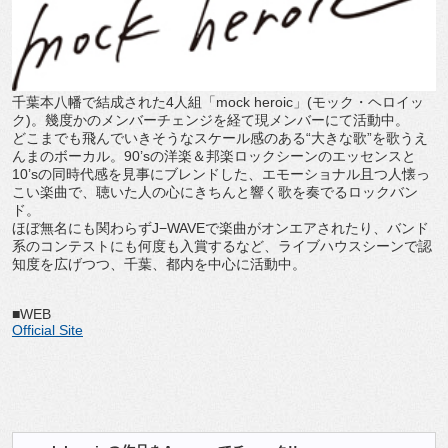
千葉本八幡で結成された4人組「mock heroic」(モック・ヘロイッ
ク)。幾度かのメンバーチェンジを経て現メンバーにて活動中。
どこまでも飛んでいきそうなスケール感のある“大きな歌”を歌うえ
んまのボーカル。90’sの洋楽＆邦楽ロックシーンのエッセンスと
10’sの同時代感を見事にブレンドした、エモーショナル且つ人懐っ
こい楽曲で、聴いた人の心にきちんと響く歌を奏でるロックバン
ド。
ほぼ無名にも関わらずJ−WAVEで楽曲がオンエアされたり、バンド
系のコンテストにも何度も入賞するなど、ライブハウスシーンで認
知度を広げつつ、千葉、都内を中心に活動中。
■WEB
Official Site