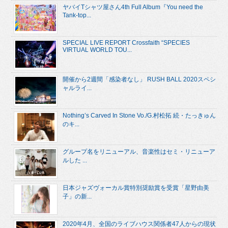
ヤバイTシャツ屋さん4th Full Album『You need the
Tank-top...
SPECIAL LIVE REPORT Crossfaith “SPECIES
VIRTUAL WORLD TOU...
開催から2週間「感染者なし」 RUSH BALL 2020スペシ
ャルライ...
Nothing’s Carved In Stone Vo./G.村松拓 続・たっきゅん
のキ...
グループ名をリニューアル、音楽性はセミ・リニューア
ルした ...
日本ジャズヴォーカル賞特別奨励賞を受賞「星野由美
子」の新...
2020年4月、全国のライブハウス関係者47人からの現状