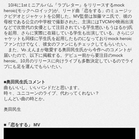
10/4に1stミニアルバム『ラブレター』をリリースするmock
heroic(モックヘロイック)が、リード曲「恋をする」のミュージッ
クビデオとジャケットを公開した。MV監督は加藤マニ氏で、彼の
母校である公立の中学校で撮影された。主演にはTVCMや映画出演
などで次世代の女優として注目されている芋生悠(いもうはるか)氏
を起用、さらに実際に在籍している学生も出演している。さらにジ
ャケットも同様に芋生氏を起用したものになっておりmock heroic
ファンだけでなく、彼女のファンにもチェックしてもらいたい。
また、Vo.えんまが敬愛する奥田民生氏から今作へのコメントが
届いたので、以下に掲載する。デビュー前から要注目のmock
heroic。10月のリリースに向けライブも多数決定しているのでライ
ブにも足を運んでもらいたい。
■奥田民生氏コメント
曲もいいし、いいバンドだと思います。
時々、ユニコーンのライブ、代わってくれない？
しんどい曲の時とか。
奥田民生
■「恋をする」 MV