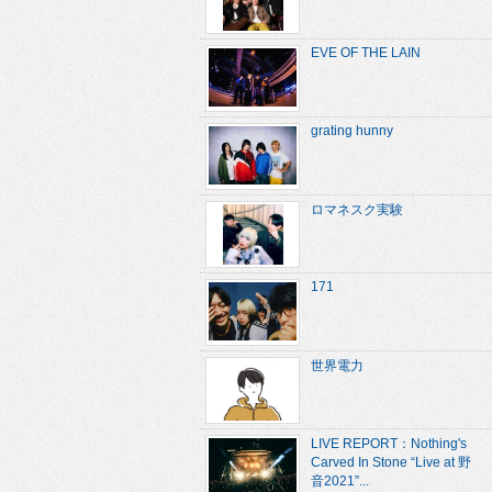
EVE OF THE LAIN
grating hunny
ロマネスク実験
171
世界電力
LIVE REPORT：Nothing's
Carved In Stone “Live at 野
音2021”...