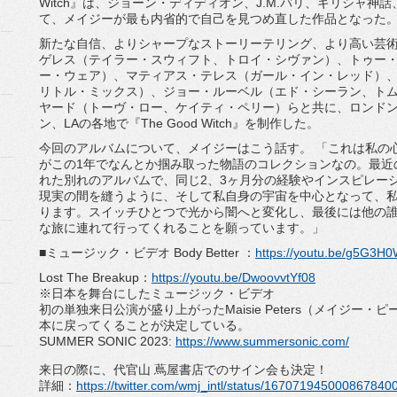
Witch
』は、ジョーン・ディディオン、
J.M.
バリ、
ギリシャ神話
て、
メイジーが最も内省的で自己を見つめ直した作品となった
新たな自信、よりシャープなストーリーテリング、
より高い芸
ゲレス（
テイラー・スウィフト、トロイ・シヴァン）、トゥー
ー・ウェア）、マティアス・
テレス（ガール・イン・レッド）
リトル・ミックス）、ジョー・ルーベル（
エド・シーラン、ト
ヤード（トーヴ・ロー、ケイティ・ペリー）
らと共に、ロンド
ン、
L
A
の各地で『
The Good Witch
』を制作した。
今回のアルバムについて、メイジーはこう話す。 「これは私の
がこの
1
年でなんとか掴み取った物語のコレクションなの。
最近
れた別れのアルバムで、同じ
2
、
3
ヶ月分の経験や
インスピレー
現実の間を縫うように、
そして私自身の宇宙を中心となって、
ります。
スイッチひとつで光から闇へと変化し、
最後には他の
な旅に連
れて行ってくれることを願っています。」
■ミュージック・ビデオ
Body Better
：
https://youtu.be/
g5G3H0
Lost The Breakup
：
https://youtu.be/
DwoovvtYf08
※日本を舞台にしたミュージック・ビデオ
初の単独来日公演が盛り上がった
Maisie Peters
（メイジー・ピ
本に戻ってくることが決定している。
SUMMER SONIC 2023:
https://www.summersonic.
com/
来日の際に、代官山 蔦屋書店でのサイン会も決定！
詳細：
https://twitter.com/wmj_
intl/status/
167071945000867840