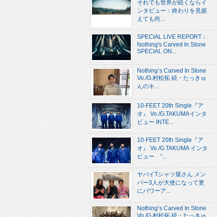
それでも世界が続くならイ
ンタビュー：終わりを見据
えても尚...
SPECIAL LIVE REPORT：
Nothing's Carved In Stone
SPECIAL ON...
Nothing’s Carved In Stone
Vo./G.村松拓 続・たっきゅ
んのキ...
10-FEET 20th Single『ア
オ』 Vo./G.TAKUMAインタ
ビュー INTE...
10-FEET 20th Single『ア
オ』 Vo./G.TAKUMA インタ
ビュー “...
ヤバイTシャツ屋さん メン
バー3人が大使になって更
にパワーア...
Nothing’s Carved In Stone
Vo./G.村松拓 続・たっきゅ