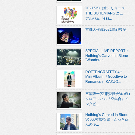
2021/9/8（水）リリース、
THE BOHEMIANS ニュー
アルバム『ess...
京都大作戦2021参戦後記
SPECIAL LIVE REPORT：
Nothing's Carved In Stone
“Wonderer ...
ROTTENGRAFFTY 4th
Mini Album 『Goodbye to
Romance』 KAZUO...
三浦隆一(空想委員会Vo./G.)
ソロアルバム『空集合』イ
ンタビ...
Nothing’s Carved In Stone
Vo./G.村松拓 続・たっきゅ
んのキ...