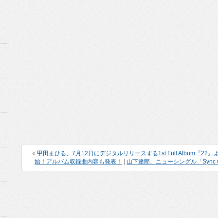
«
甲田まひる、7月12日にデジタルリリースする1st Full Album『22』
始！アルバム収録曲内容も発表！
|
山下達郎、ニューシングル「Sync 