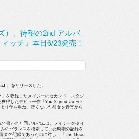
ターズ）、待望の2nd アルバ
ド・ウィッチ』本日6/23発売！
tch
』をリリースした。
n
」を収録したメイジーのセカンド・
スタジ
を獲得したデビュー
作『
You Signed Up For
ムより年を重ね、
賢くなった彼女を音楽から
ムで書かれた同アルバムは、
メイジーのタイ
込みのバランスを模索していた時期
の記録を
青春の記録であったのに対し、『
The Good