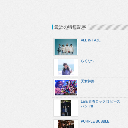
最近の特集記事
ALL iN FAZE
らくなつ
天女神樂
Lala 青春ロック!３ピース
バンド!!
PURPLE BUBBLE