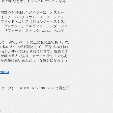
、西部劇などからインスピレーションを得
。
術的野心を発揮したメイジーは、オスカー・
・インチ・
パンチ（サム・スミス、ジェシ
、ブラッド・エリス（
ジョルジャ・スミス、
ム・グレナン）、エルヴィラ・
アンダーフィ
ン、サフォーク、ストックホルム、ベルゲ
心で、魂で、ページの上の私の血であり、私
の私の人生の年代記として、
私なりのひねく
ションがすべて活かされています。
現実と非
私が鍵の番人であり、
カードの持ち主でもあ
誰かの星に迷い込んだような気分になるよう
Wn-GI
ーターズ）、
SUMMER SONIC 2023
で再び日
0