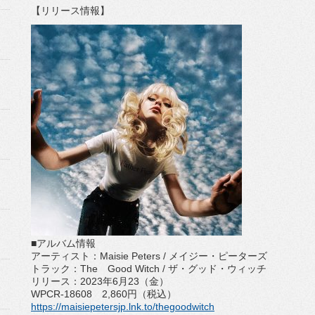
【リリース情報】
■アルバム情報
アーティスト：
Maisie
Peters /
メイジー・
ピーターズ
トラック：
The
Good Witch /
ザ・グッド・ウィッチ
リリース：
2023
年
6
月
23
（金）
WPCR-18608
2,860
円（税込）
https://maisiepetersjp.lnk.to/
thegoodwitch