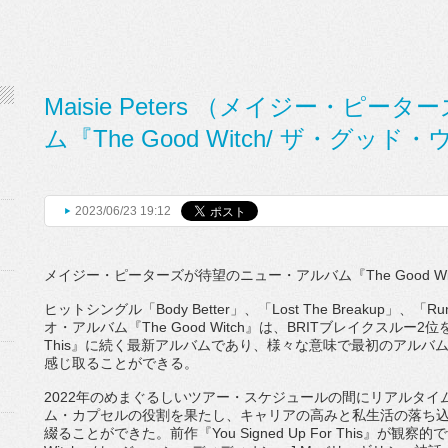
Maisie Peters （メイジー・ピー
ム『The Good Witch/ ザ・グッ
2023/06/23 19:12
メイジー・ピーターズが待望のニュー・アルバム『
The Good Wi
ヒットシングル「
Body Better
」、「
Lost The Breakup
」、「
Ru
オ・アルバム『
The Good Witch
』は、
BRIT
ブレイクスルー
2
位
This
』に続く最新アルバムであり、
様々な意味で最初のアルバ
感じ取ることができる。
2022
年のめまぐるしいツアー・
スケジュールの間にリアルタイ
ム・カプセルの役割を果たし、
キャリアの高みと私生活の落ち
綴ることができた。前作『
You Signed Up For This
』が観察的で