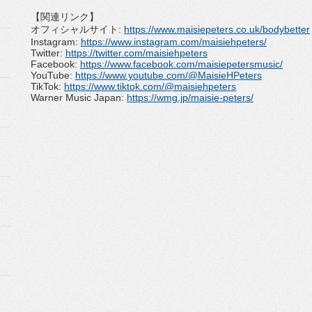
【関連リンク】
オフィシャルサイト
:
https://www.
maisiepeters.co.uk/bodybetter
Instagram:
https://www.
instagram.com/maisiehpeters/
Twitter:
https://twitter.com/
maisiehpeters
Facebook:
https://www.
facebook.com/
maisiepetersmusic/
YouTube:
https://www.youtube.
com/@MaisieHPeters
TikTok:
https://www.tiktok.
com/@maisiehpeters
Warner Music Japan:
https://wmg.jp/maisie-
peters/