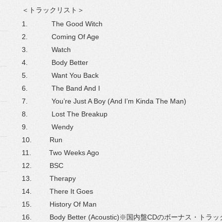
＜トラックリスト＞
1.
The Good Witch
2.
Coming Of Age
3.
Watch
4.
Body Better
5.
Want You Back
6.
The Band And I
7.
You
’
re Just A Boy (And I
’
m Kinda The Man)
8.
Lost The Breakup
9.
Wendy
10.
Run
11.
Two Weeks Ago
12.
BSC
13.
Therapy
14.
There It Goes
15.
History Of Man
16.
Body Better (Acoustic)
※国内盤
CD
のボーナス・
トラッ