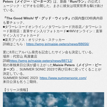
Peters
（メイジー・ピーターズ）
は、新曲
「
Run/
ラン」
の公式ミ
ュージック・ビデオを公開した。
まさに彼女は現実世界を駆け抜け
ている。
『
The Good Witch/
ザ・グッド・ウィッチ』
の国内盤
CD
特典内容
も要
チェック。
■タワーレコードオンライン／タワーレコード渋谷店／
タワーレコ
ード新宿店：直筆サイン入りフォトカード■
HMV
オン
ライン：直筆
サイン入りフォトカード
■楽天ブックス：オリジナル・ステッカー
詳細はこちら：
https://wmg.jp/maisie-
peters/news/88656/
更に
8
月にアルバム発売を記念したサイン会も決定している。
場所：代官山 蔦屋書店
詳細
https://wmg.jp/maisie-
peters/news/88712/
初の単独来日公演が盛り上がった
Maisie
Peters
（
メイジー・ピー
ターズ）
、
SUMMER SONIC 2023
で再び日本に戻ってくることが
決定している。
SUMMER SONIC 2023:
https://www.summersonic.
com/
来日公演も乞うご期待。
【リリース情報】