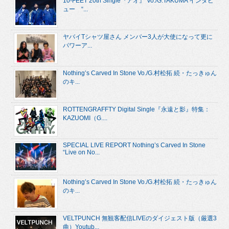
10-FEET 20th Single『アオ』 Vo./G.TAKUMA インタビ
ュー “...
ヤバイTシャツ屋さん メンバー3人が大使になって更に
パワーア...
Nothing’s Carved In Stone Vo./G.村松拓 続・たっきゅん
のキ...
ROTTENGRAFFTY Digital Single『永遠と影』特集：
KAZUOMI（G....
SPECIAL LIVE REPORT Nothing’s Carved In Stone
“Live on No...
Nothing’s Carved In Stone Vo./G.村松拓 続・たっきゅん
のキ...
VELTPUNCH 無観客配信LIVEのダイジェスト版（厳選3
曲）Youtub...