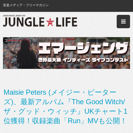
音楽メディア・フリーマガジン
Maisie Peters (メイジー・ピーター
ズ)、最新アルバム『The Good Witch/
ザ・グッド・ウィッチ』UKチャート1
位獲得！収録楽曲「Run」MVも公開！