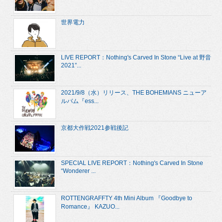
世界電力
LIVE REPORT：Nothing's Carved In Stone “Live at 野音
2021”...
2021/9/8（水）リリース、THE BOHEMIANS ニューア
ルバム『ess...
京都大作戦2021参戦後記
SPECIAL LIVE REPORT：Nothing's Carved In Stone
“Wonderer ...
ROTTENGRAFFTY 4th Mini Album 『Goodbye to
Romance』 KAZUO...