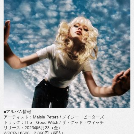
■アルバム情報
アーティスト：
Maisie
Peters /
メイジー・
ピーターズ
トラック：
The
Good Witch /
ザ・グッド・ウィッチ
リリース：
2023
年
6
月
23
（金）
WPCR-18608
2,860
円（税込）