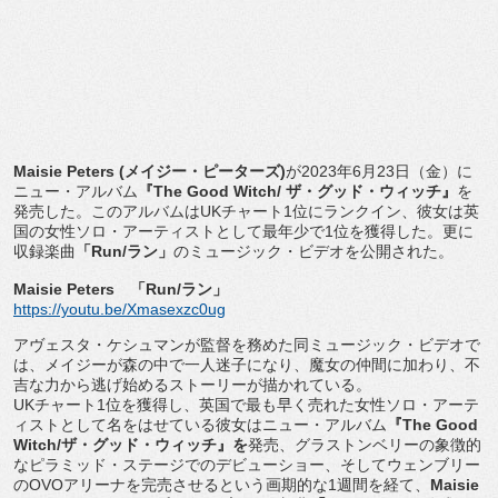
Maisie Peters (
メイジー・ピーターズ
)
が
2023
年
6
月
23
日（金）
に
ニュー・アルバム
『
The Good Witch/
ザ・グッド・ウィッチ』
を
発売した。
このアルバムは
UK
チャート
1
位にランクイン、
彼女は英
国の女性ソロ・アーティストとして最年少で
1
位を獲得し
た。更に
収録楽曲
「
Run/
ラン」
のミュージック・
ビデオを公開された。
Maisie Peters
「
Run/
ラン」
https://youtu.be/Xmasexzc0ug
アヴェスタ・ケシュマンが監督を務めた同ミュージック・
ビデオで
は、メイジーが森の中で一人迷子になり、
魔女の仲間に加わり、
不
吉な力から逃げ始めるストーリーが描かれている。
UK
チャート
1
位を獲得し、英国で最も早く売れた女性ソロ・
アーテ
ィストとして名をはせている彼女はニュー・アルバム
『
Th
e Good
Witch/
ザ・グッド・ウィッチ』を
発売、
グラストンベリーの象徴的
なピラミッド・
ステージでのデビューショー、そしてウェンブリー
の
OVO
アリー
ナを完売させるという画期的な
1
週間を経て、
Maisie