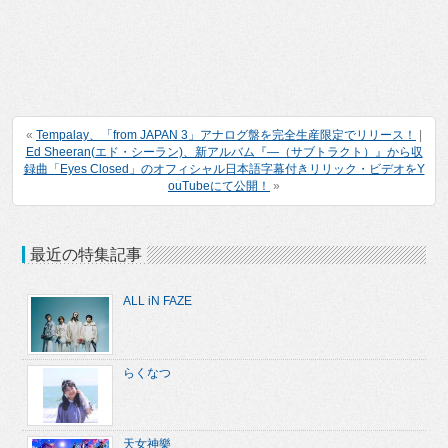
«
Tempalay、「from JAPAN 3」アナログ盤を完全生産限定でリリース！
|
Ed Sheeran(エド・シーラン)、新アルバム『―（サブトラクト）』から収
録曲「Eyes Closed」のオフィシャル日本語字幕付きリリック・ビデオをY
ouTubeにて公開！
»
最近の特集記事
ALL iN FAZE
らくなつ
天女神樂