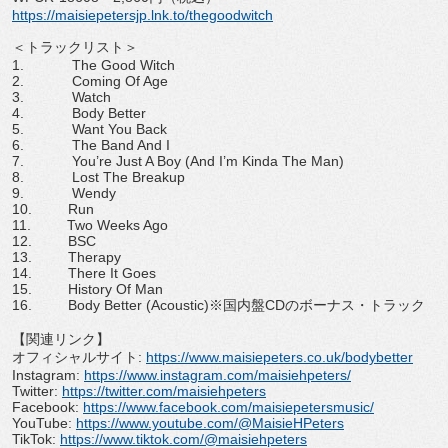
https://maisiepetersjp.lnk.to/
thegoodwitch
＜トラックリスト＞
1.
The Good Witch
2.
Coming Of Age
3.
Watch
4.
Body Better
5.
Want You Back
6.
The Band And I
7.
You
’
re Just A Boy (And I
’
m Kinda The Man)
8.
Lost The Breakup
9.
Wendy
10.
Run
11.
Two Weeks Ago
12.
BSC
13.
Therapy
14.
There It Goes
15.
History Of Man
16.
Body Better (Acoustic)
※国内盤
CD
のボーナス・
トラック
【関連リンク】
オフィシャルサイト
:
https://www.maisiep
eters.co.uk/bodybetter
Instagram:
https://www.
instagram.com/maisiehpeters/
Twitter:
https://twitter.com/m
aisiehpeters
Facebook:
https://www.
facebook.com/maisiepetersmusic
/
YouTube:
https://www.youtube.
com/@MaisieHPeters
TikTok:
https://www.tiktok.
com/@maisiehpeters