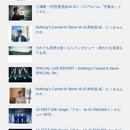
三浦隆一(空想委員会Vo./G.) ソロアルバム『空集合』イ
ンタビ...
Nothing’s Carved In Stone Vo./G.村松拓 続・たっきゅん
のキ...
それでも世界が続くならインタビュー：終わりを見据え
ても尚...
SPECIAL LIVE REPORT：Nothing's Carved In Stone
SPECIAL ON...
Nothing’s Carved In Stone Vo./G.村松拓 続・たっきゅん
のキ...
10-FEET 20th Single『アオ』 Vo./G.TAKUMAインタビ
ュー INTE...