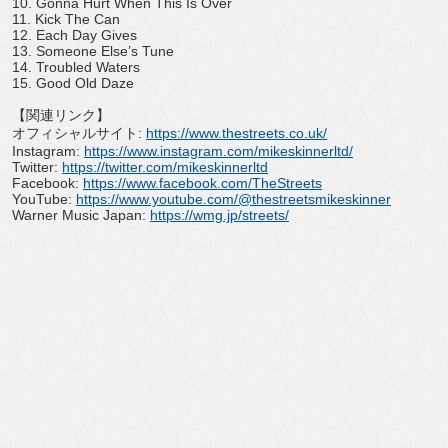
10. Gonna Hurt When This Is Over
11. Kick The Can
12. Each Day Gives
13. Someone Else
’
s Tune
14. Troubled Waters
15. Good Old Daze
【関連リンク】
オフィシャルサイト
:
https://www.
thestreets.co.uk/
Instagram:
https://www.
instagram.com/mikeskinnerltd/
Twitter:
https://twitter.com/
mikeskinnerltd
Facebook:
https://www.
facebook.com/TheStreets
YouTube:
https://www.youtube.
com/@thestreetsmikeskinner
Warner Music Japan:
https://wmg.jp/streets/