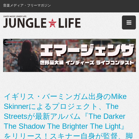
音楽メディア・フリーマガジン
イギリス・バーミンガム出身のMike
Skinnerによるプロジェクト、The
Streetsが最新アルバム『The Darker
The Shadow The Brighter The Light』
をリリース！スキナー自身が監督、脚