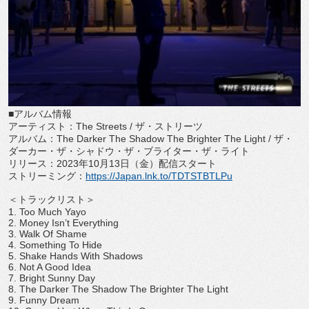
■アルバム情報
アーティスト：
The Streets /
ザ・ストリーツ
アルバム：
The Darker The Shadow The Brighter The Light
/
ザ・
ダーカー・ザ・シャドウ・ザ・ブライター・
ザ・ライト
リリース：
2023
年
10
月
13
日（金）配信スタート
ストリーミング：
https://Japan.lnk.to/
TDTSTBTLPu
＜トラックリスト＞
1. Too Much Yayo
2. Money Isn
’
t Everything
3. Walk Of Shame
4. Something To Hide
5. Shake Hands With Shadows
6. Not A Good Idea
7. Bright Sunny Day
8. The Darker The Shadow The Brighter The Light
9. Funny Dream