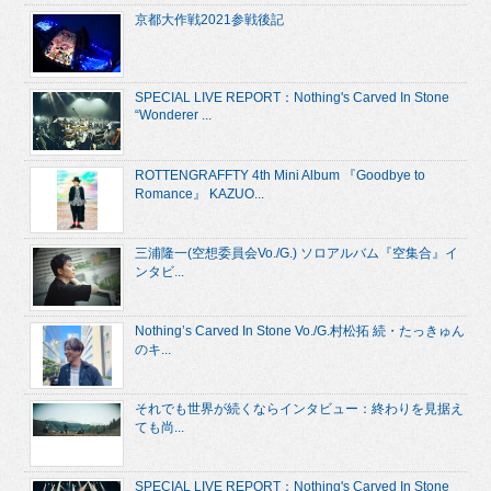
京都大作戦2021参戦後記
SPECIAL LIVE REPORT：Nothing's Carved In Stone
“Wonderer ...
ROTTENGRAFFTY 4th Mini Album 『Goodbye to
Romance』 KAZUO...
三浦隆一(空想委員会Vo./G.) ソロアルバム『空集合』イ
ンタビ...
Nothing’s Carved In Stone Vo./G.村松拓 続・たっきゅん
のキ...
それでも世界が続くならインタビュー：終わりを見据え
ても尚...
SPECIAL LIVE REPORT：Nothing's Carved In Stone