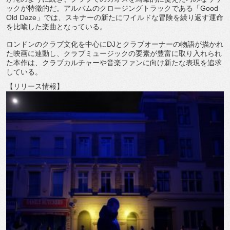
ックが特徴的だ。
アルバムのクロージングトラックである「
Good
Old Daze
」では、
スキナーの新たにワイルドな冒険を繰り返す運命
を比喩した楽曲と
なっている。
ロンドンのクラブ文化を中心に
DJ
とクラブオーナーの物語が描か
れ
た映画に連動し、
クラブミュージックの要素が豊富に取り入れられ
た本作は、
クラブカルチャーや音楽ファンに向け新たな表現を追求
している。
【リリース情報】