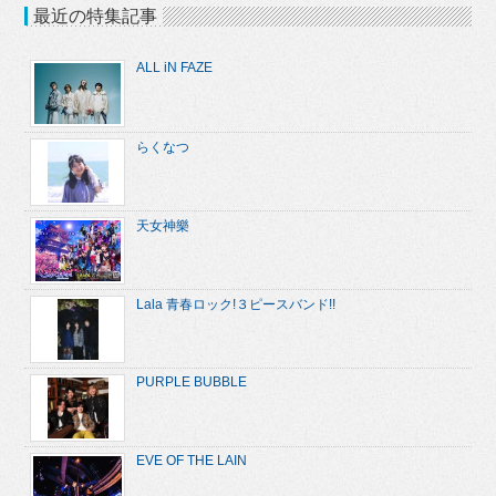
最近の特集記事
ALL iN FAZE
らくなつ
天女神樂
Lala 青春ロック!３ピースバンド!!
PURPLE BUBBLE
EVE OF THE LAIN