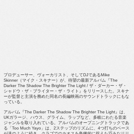
プロデューサー、ヴォーカリスト、そして
DJ
である
Mike
Skinner
（マイク・スキナー）が、待望の最新アルバム『
T
he
Darker The Shadow The Brighter The Light /
ザ・ダーカー・ザ・
シャドウ・ザ・ブライター・ザ・ライト』
をリリースした。
スキナ
ーが監督と主演を務めた同名の長編映画のサウンドトラック
にもな
っている。
アルバム『
The Darker The Shadow The Brighter The Light
』は、
UK
ガラージ、ハウス、グライム、ラップなど、
多岐にわたる音楽
ジャンルを取り入れている。
アルバムのオープニングトラックであ
る「
Too Much Yayo
」は、
2
ステップのリズムに、
4
つ打ちのベース
が滝のよ
うに続き、
クラブでのカオスを鳥瞰的に捉えた巧みなリリ