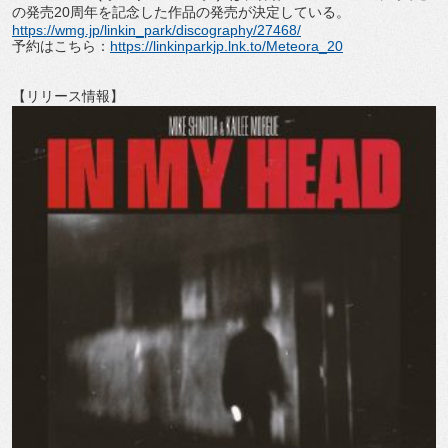
の発売
20
周年を記念した作品の発売が決定している。
https://wmg.jp/linkin_park/
discography/27468/
予約はこちら：
https://linkinparkjp.
lnk.to/Meteora_20
【リリース情報】