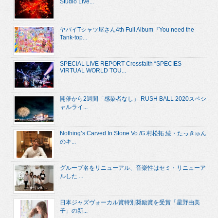
Studio Live...
ヤバイTシャツ屋さん4th Full Album『You need the
Tank-top...
SPECIAL LIVE REPORT Crossfaith “SPECIES
VIRTUAL WORLD TOU...
開催から2週間「感染者なし」 RUSH BALL 2020スペシ
ャルライ...
Nothing’s Carved In Stone Vo./G.村松拓 続・たっきゅん
のキ...
グループ名をリニューアル、音楽性はセミ・リニューア
ルした ...
日本ジャズヴォーカル賞特別奨励賞を受賞「星野由美
子」の新...