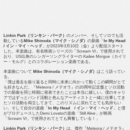
Linkin Park
（リンキン・パーク）
のメンバー、
そしてソロでも活
動している
Mike Shinoda
（マイク・シノダ）
の新曲「
In My Head
/
イン・マイ・ヘッド
」が
2023
年
3
月
10
日（金）
より配信スタート
した。本楽曲は、有名映画シリーズの「
Scre
am VI
」で使用されて
おり、
US
出身のシンガーソングライターの
Kailee Morgue
（カイリ
ー・モルグ）
とのコラボレーション楽曲である。
本楽曲について
Mike Shinoda
（マイク・シノダ）
はこう語ってい
る。
「
僕は過去を振り返ると同時に未来に向かって動くこの瞬間がとて
も
好きなんだ。『
Meteora
/
メテオラ』の
20
周年記念盤
とソロ活動
での新曲を同じ時期に発表できたことは本当に嬉しい。
僕のキャリ
アではずっとバンド活動と色んなアーティストと一緒に
仕事してき
たソロ活動を両立してきて、
このリズムに戻れてとても気持ちい
い。そして自分の楽曲「
In My Head
/
イン・マイ・ヘッド
」と僕
がプロデュースした
Demi Lovato
の楽曲「
Still Alive
」が映画
「
Scream VI
」で使用されてとても興奮している！」
Linkin Park
（リンキン・パーク）
は、傑作『
Meteora
/
メ
テオラ』