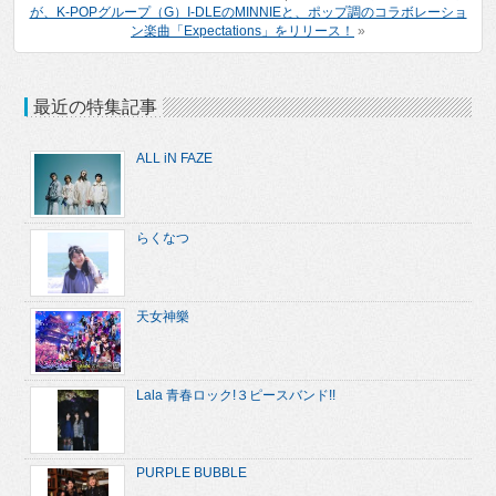
が、K-POPグループ（G）I-DLEのMINNIEと、ポップ調のコラボレーショ
ン楽曲「Expectations」をリリース！
»
最近の特集記事
ALL iN FAZE
らくなつ
天女神樂
Lala 青春ロック!３ピースバンド!!
PURPLE BUBBLE