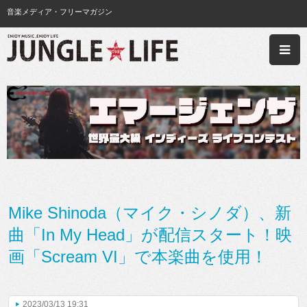
音楽メディア・フリーマガジン
Mike Shinoda（マイク・シノダ）、新
曲「In My Head」が配信スタート！映
画「Scream VI」で本楽曲を使用！
2023/03/13 19:31