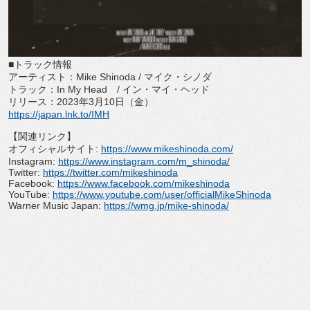
■トラック情報
アーティスト：
Mike Shinoda /
マイク・シノダ
トラック：
In My Head
/
イン・マイ・ヘッド
リリース：
2023
年
3
月
10
日（金）
https://japan.lnk.to/IMH
【関連リンク】
オフィシャルサイト
:
https://www.
mikeshinoda.com/
Instagram:
https://www.
instagram.com/m_shinoda/
Twitter:
https://twitter.com/
mikeshinoda
Facebook:
https://www.
facebook.com/mikeshinoda
YouTube:
https://www.youtube.
com/user/officialMikeShinoda
Warner Music Japan:
https://wmg.jp/mike-
shinoda/