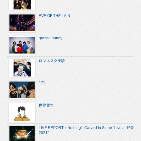
EVE OF THE LAIN
grating hunny
ロマネスク実験
171
世界電力
LIVE REPORT：Nothing's Carved In Stone “Live at 野音
2021”...