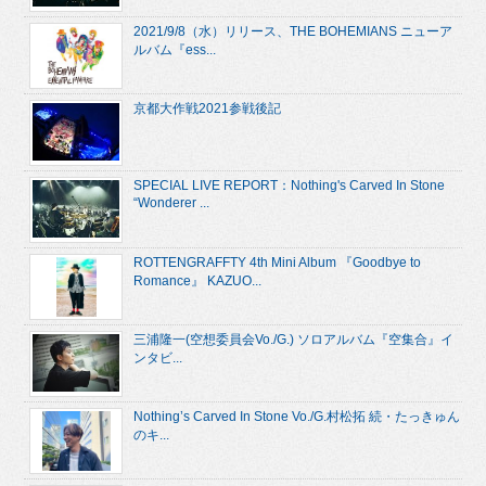
2021/9/8（水）リリース、THE BOHEMIANS ニューア
ルバム『ess...
京都大作戦2021参戦後記
SPECIAL LIVE REPORT：Nothing's Carved In Stone
“Wonderer ...
ROTTENGRAFFTY 4th Mini Album 『Goodbye to
Romance』 KAZUO...
三浦隆一(空想委員会Vo./G.) ソロアルバム『空集合』イ
ンタビ...
Nothing’s Carved In Stone Vo./G.村松拓 続・たっきゅん
のキ...