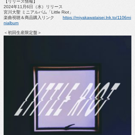
【リリース情報】
2024年11月6日（水）リリース
宮川大聖 ミニアルバム「Little Riot」
楽曲視聴＆商品購入リンク
https://miyakawataisei.lnk.to/
1106mi
nialbum
＜初回生産限定盤＞