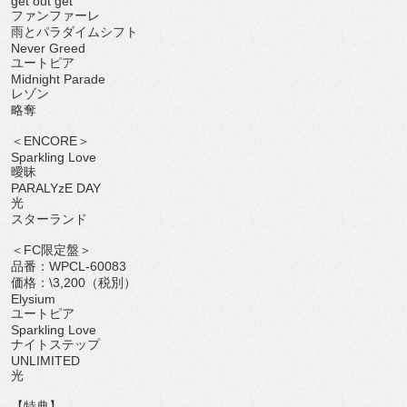
get out get
ファンファーレ
雨とパラダイムシフト
Never Greed
ユートピア
Midnight Parade
レゾン
略奪
＜ENCORE＞
Sparkling Love
曖昧
PARALYzE DAY
光
スターランド
＜FC限定盤＞
品番：WPCL-60083
価格：\3,200（税別）
Elysium
ユートピア
Sparkling Love
ナイトステップ
UNLIMITED
光
【特典】