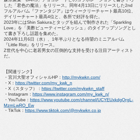
した「君色の魔法」
をリリース。同年4月13日にリリースした2nd
フルアルバム『
ファンタジア』はウィークリーチャート最高10位、
デイリーチャート最高4位と、各所で好評を得た。
2023年にはShin Sakiuraとタッグを組んで制作された「Sparkling
Love」を「美酢ビューティービネッシュ」
のタイアップソングとし
て書き下ろし話題を集めた。
2024年11月6日（水）、
1年半ぶりとなる待望のミニアルバム
『Little Riot』をリリース。
Z世代を中心に老若男女の圧倒的な支持を受ける注目アーティスト
だ。
【関連リンク】
・宮川大聖オフィシャルHP：
http://mykwkn.
com/
・X：
https://twitter.com/my_kwk_
n
・X（スタッフ）：
https://twitter.com/
mykwkn_staff
・Instagram：
https://www.
instagram.com/my_kwk_n/
・YouTube：
https://www.youtube.
com/channel/UCYEUxkdgQrgL-
MzmLwRO_Ew
・TikTok：
https://www.tiktok.
com/@mykwkn.co.jp