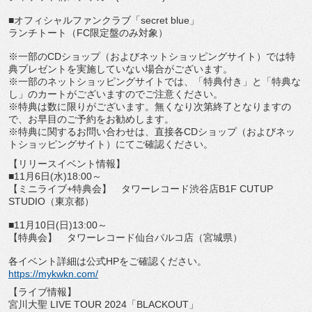
■オフィシャルファンクラブ「secret blue」
ランチトート（FC限定盤のみ対象）
※一部のCDショップ（およびネットショッピングサイト）
では特
典プレゼントを実施していない場合がございます。
※一部のネットショッピングサイトでは、「特典付き」と「
特典な
し」のカートがございますのでご注意ください。
※特典は数に限りがございます。
無くなり次第終了となりますの
で、
お早目のご予約をお勧めします。
※特典に関するお問い合わせは、直接各CDショップ（
およびネッ
トショッピングサイト）にてご確認ください。
【リリースイベント情報】
■11月6日(水)18:00～
【ミニライブ+特典会】 タワーレコード渋谷店B1F CUTUP
STUDIO（東京都）
■11月10日(日)13:00～
【特典会】 タワーレコード仙台パルコ店（宮城県）
各イベント詳細は公式HPをご確認ください。
https://mykwkn.com/
【ライブ情報】
宮川大聖 LIVE TOUR 2024「BLACKOUT」