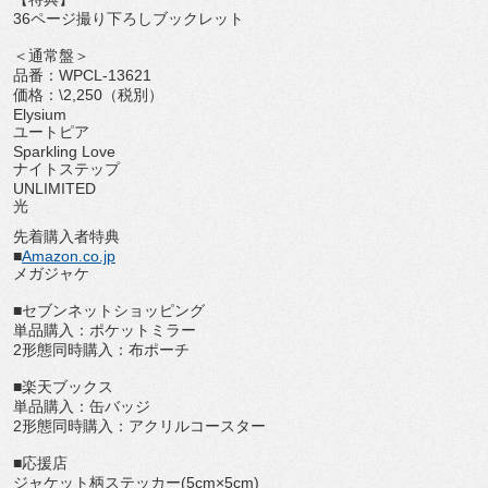
36ページ撮り下ろしブックレット
＜通常盤＞
品番：WPCL-13621
価格：\2,250（税別）
Elysium
ユートピア
Sparkling Love
ナイトステップ
UNLIMITED
光
先着購入者特典
■
Amazon.co.jp
メガジャケ
■セブンネットショッピング
単品購入：ポケットミラー
2形態同時購入：布ポーチ
■楽天ブックス
単品購入：缶バッジ
2形態同時購入：アクリルコースター
■応援店
ジャケット柄ステッカー(5cm×5cm)