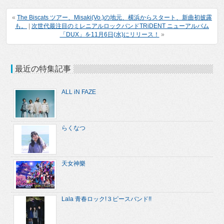
«
The Biscats ツアー、Misaki(Vo.)の地元、横浜からスタート、新曲初披露
も。
|
次世代最注目のミレニアルロックバンドTRiDENT ニューアルバム
「DUX」を11月6日(水)にリリース！
»
最近の特集記事
ALL iN FAZE
らくなつ
天女神樂
Lala 青春ロック!３ピースバンド!!