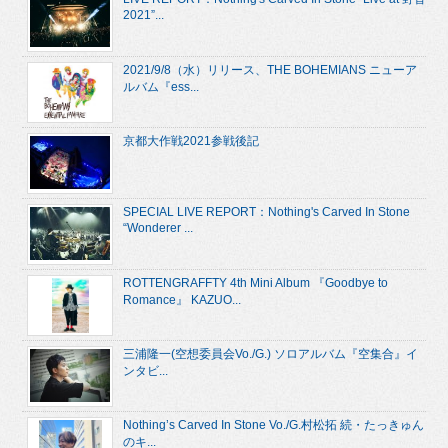
2021”...
2021/9/8（水）リリース、THE BOHEMIANS ニューア
ルバム『ess...
京都大作戦2021参戦後記
SPECIAL LIVE REPORT：Nothing's Carved In Stone
“Wonderer ...
ROTTENGRAFFTY 4th Mini Album 『Goodbye to
Romance』 KAZUO...
三浦隆一(空想委員会Vo./G.) ソロアルバム『空集合』イ
ンタビ...
Nothing’s Carved In Stone Vo./G.村松拓 続・たっきゅん
のキ...