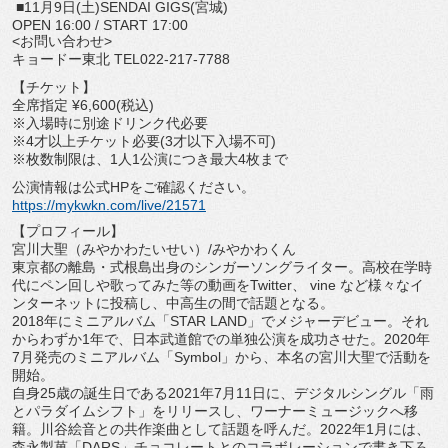
■11月9日(土)SENDAI GIGS(宮城)
OPEN 16:00 / START 17:00
<お問い合わせ>
キョードー東北 TEL022-217-7788
【チケット】
全席指定 ¥6,600(税込)
※入場時に別途ドリンク代必要
※4才以上チケット必要(3才以下入場不可)
※枚数制限は、1人1公演につき最大4枚まで
公演情報は公式HPをご確認ください。
https://mykwkn.com/live/21571
【プロフィール】
宮川大聖（みやかわたいせい）/みやかわくん
東京都の離島・式根島出身のシンガーソングライター。
高校在学時
代にペン回しや歌ってみた等の動画をTwitter、 vine など様々なイ
ンターネットに投稿し、中高生の間で話題となる。
2018年にミニアルバム「STAR LAND」でメジャーデビュー。それ
からわずか1年で、
日本武道館での単独公演を成功させた。
2020年
7月発売のミニアルバム「Symbol」から、
本名の宮川大聖で活動を
開始。
自身25歳の誕生日である2021年7月11日に、
デジタルシングル「雨
とパラダイムシフト」をリリースし、
ワーナーミュージックへ移
籍。
川谷絵音との共作楽曲として話題を呼んだ。2022年1月には、
森永製菓「DARS」
チョコレートとのコラボレーションで書き下ろ