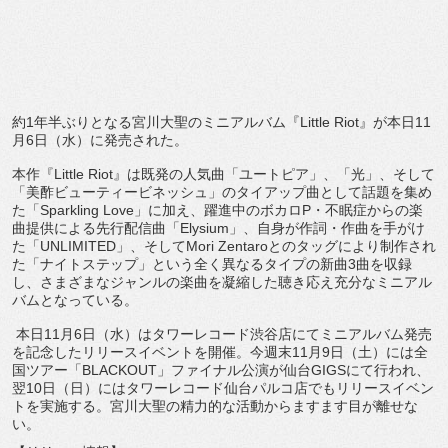
約1年半ぶりとなる宮川大聖のミニアルバム『Little Riot』が本日11
月6日（水）に発売された。
本作『Little Riot』は既発の人気曲「ユートピア」、「光」、そして
「
美酢ビューティービネッシュ」
のタイアップ曲として話題を集め
た「Sparkling Love」に加え、躍進中のボカロP・
不眠症からの楽
曲提供による先行配信曲「Elysium」、
自身が作詞・作曲を手がけ
た「UNLIMITED」、
そしてMori Zentaroとのタッグにより制作され
た「ナイトステップ」
という全く異なるタイプの新曲3曲を収録
し、
さまざまなジャンルの楽曲を凝縮した聴き応え充分なミニアル
バム
となっている。
本日11月6日（水）
はタワーレコード渋谷店にてミニアルバム発売
を記念したリリース
イベントを開催。今週末11月9日（土）には全
国ツアー「
BLACKOUT」ファイナル公演が仙台GIGSにて行われ、
翌10日（日）
にはタワーレコード仙台パルコ店でもリリースイベン
トを実施する
。宮川大聖の精力的な活動からますます目が離せな
い。