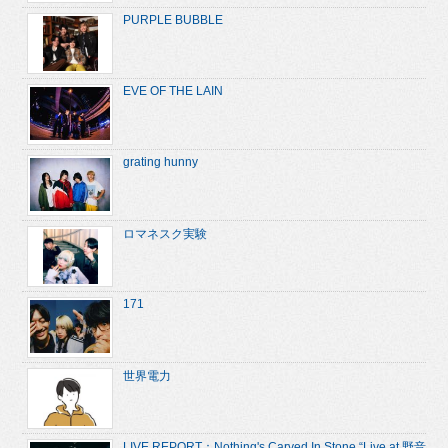
PURPLE BUBBLE
EVE OF THE LAIN
grating hunny
ロマネスク実験
171
世界電力
LIVE REPORT：Nothing's Carved In Stone “Live at 野音