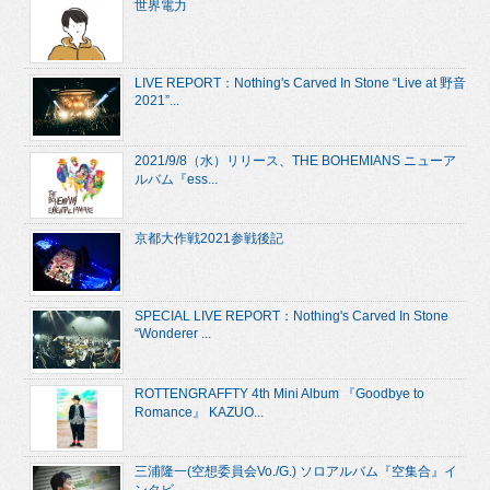
世界電力
LIVE REPORT：Nothing's Carved In Stone “Live at 野音
2021”...
2021/9/8（水）リリース、THE BOHEMIANS ニューア
ルバム『ess...
京都大作戦2021参戦後記
SPECIAL LIVE REPORT：Nothing's Carved In Stone
“Wonderer ...
ROTTENGRAFFTY 4th Mini Album 『Goodbye to
Romance』 KAZUO...
三浦隆一(空想委員会Vo./G.) ソロアルバム『空集合』イ
ンタビ...