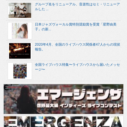
グループ名をリニューアル、音楽性はセミ・リニューア
ルした ...
日本ジャズヴォーカル賞特別奨励賞を受賞「星野由美
子」の新...
2020年4月、全国のライブハウス関係者47人からの現状
報告。
全国ライブハウス特集〜ライブハウスから届いたメッセ
ージ〜