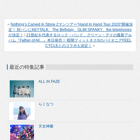
«
Nothing’s Carved In Stone 2マンツアー”Hand In Hand Tour 2020”開催決
定！ 対バンにKEYTALK、The Birthday、GLIM SPANKY、the telephones
が決定！
|
21世紀を代表するロック・バンド、グリーン・デイの最新アル
バム『Father of All…』本日発売！ 暗闇フィットネス®のパイオニアFEEL
CYCLEとのコラボも決定！
»
最近の特集記事
ALL iN FAZE
らくなつ
天女神樂