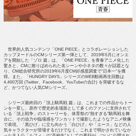
世界的人気コンテンツ「ONE PIECE」とコラボレーションした
カップヌードルのCMシリーズ第一弾として、2019年5月にオンエ
アを開始した「ゾロ 篇」は、「ONE PIECE」を青春アニメ化した
驚きと、CMに散りばめられた名シーンや小ネタの数々が話題とな
り、CM総合研究所の2019年6月度CM好感度調査で”日本一”を獲
得。また、「HUNGRY DAYS」シリーズのWEB動画再生回数は
4,400万回 (Twitter、Facebook、YouTubeの合計) を突破するな
ど、かつてない人気CMシリーズ。
シリーズ最終回の「頂上騎馬戦 篇」は、これまでの作品からトー
ンを一変し、原作で歴史的名場面として多くのファンに支持されて
いる「頂上戦争」のストーリーを、体育祭の”熱すぎる”騎馬戦を舞
台に、その迫力や臨場感をワンカットで撮影したようなアニメ映像
で表現。「黒ひげ」に立ち向かう「白ひげ」や「エース」などの人
気キャラクターが登場するだけでなく、これまで明かされていなか
った主人公「ルフィ」の”高校生”としての素顔が、ついに公開され