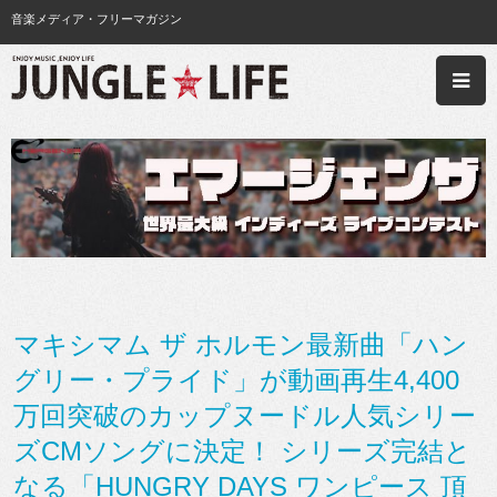
音楽メディア・フリーマガジン
マキシマム ザ ホルモン最新曲「ハン
グリー・プライド」が動画再生4,400
万回突破のカップヌードル人気シリー
ズCMソングに決定！ シリーズ完結と
なる「HUNGRY DAYS ワンピース 頂