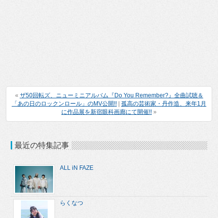
«
ザ50回転ズ、ニューミニアルバム『Do You Remember?』全曲試聴＆
「あの日のロックンロール」のMV公開!!
|
孤高の芸術家・丹作造、来年1月
に作品展を新宿眼科画廊にて開催!!
»
最近の特集記事
ALL iN FAZE
らくなつ