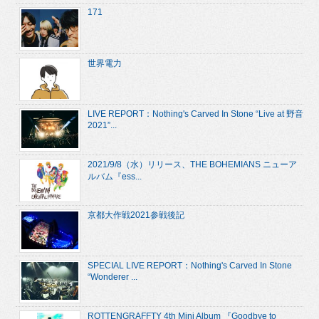
171
世界電力
LIVE REPORT：Nothing's Carved In Stone “Live at 野音
2021”...
2021/9/8（水）リリース、THE BOHEMIANS ニューア
ルバム『ess...
京都大作戦2021参戦後記
SPECIAL LIVE REPORT：Nothing's Carved In Stone
“Wonderer ...
ROTTENGRAFFTY 4th Mini Album 『Goodbye to