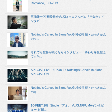
Romance』 KAZUO...
三浦隆一(空想委員会Vo./G.) ソロアルバム『空集合』イ
ンタビ...
Nothing’s Carved In Stone Vo./G.村松拓 続・たっきゅん
のキ...
それでも世界が続くならインタビュー：終わりを見据え
ても尚...
SPECIAL LIVE REPORT：Nothing's Carved In Stone
SPECIAL ON...
Nothing’s Carved In Stone Vo./G.村松拓 続・たっきゅん
のキ...
10-FEET 20th Single『アオ』 Vo./G.TAKUMAインタビ
ュー INTE...