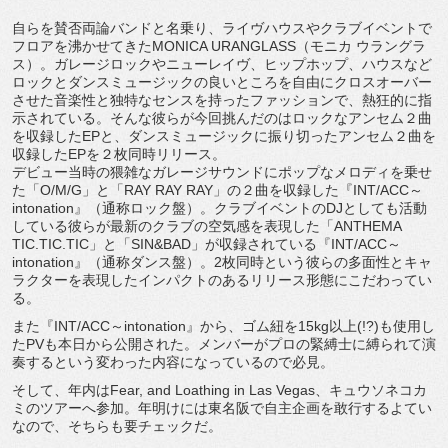
自らを賛否両論バンドと名乗り、ライヴハウスやクラブイベントで
フロアを沸かせてきたMONICA URANGLASS（モニカ ウラングラ
ス）。ガレージロックやニューレイヴ、ヒップホップ、ハウスなど
ロックとダンスミュージックの良いところを自由にクロスオーバー
させた音楽性と独特なセンスを持ったファッションで、熱狂的に指
示されている。そんな彼らが今回挑んだのはロックなアンセム２曲
を収録したEPと、ダンスミュージックに振り切ったアンセム２曲を
収録したEPを２枚同時リリース。
デビュー当時の猥雑なガレージサウンドにポップなメロディを乗せ
た「O/M/G」と「RAY RAY RAY」の２曲を収録した『INT/ACC～
intonation』（通称ロック盤）。クラブイベントのDJとしても活動
している彼らが最新のクラブの空気感を表現した「ANTHEMA
TIC.TIC.TIC」と「SIN&BAD」が収録されている『INT/ACC～
intonation』（通称ダンス盤）。2枚同時という彼らの多面性とキャ
ラクターを表現したインパクトのあるリリース形態にこだわってい
る。
また『INT/ACC～intonation』から、ゴム紐を15kg以上(!?)も使用し
たPVも本日から公開された。メンバーがプロの緊縛士に縛られて演
奏するという変わった内容になっているので必見。
そして、年内はFear, and Loathing in Las Vegas、キュウソネコカ
ミのツアーへ参加。年明けには東名阪で自主企画を敢行するよてい
なので、そちらも要チェックだ。