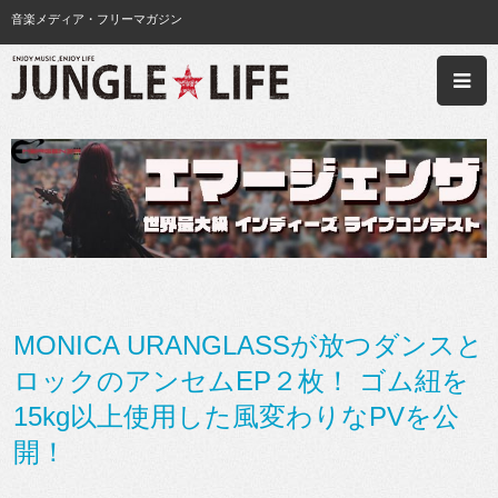
音楽メディア・フリーマガジン
MONICA URANGLASSが放つダンスと
ロックのアンセムEP２枚！ ゴム紐を
15kg以上使用した風変わりなPVを公
開！