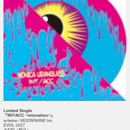
Limited Single
『INT/ACC ~intonation~』
actwise / MOONSHINE Inc.
EVOL-1027
￥630（税込）