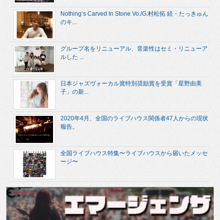
Nothing’s Carved In Stone Vo./G.村松拓 続・たっきゅん
のキ...
グループ名をリニューアル、音楽性はセミ・リニューア
ルした ...
日本ジャズヴォーカル賞特別奨励賞を受賞「星野由美
子」の新...
2020年4月、全国のライブハウス関係者47人からの現状
報告。
全国ライブハウス特集〜ライブハウスから届いたメッセ
ージ〜