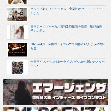
グループ名をリニューアル、音楽性はセミ・リニューア
ルした ...
日本ジャズヴォーカル賞特別奨励賞を受賞「星野由美
子」の新...
2020年4月、全国のライブハウス関係者47人からの現状
報告。
全国ライブハウス特集〜ライブハウスから届いたメッセ
ージ〜