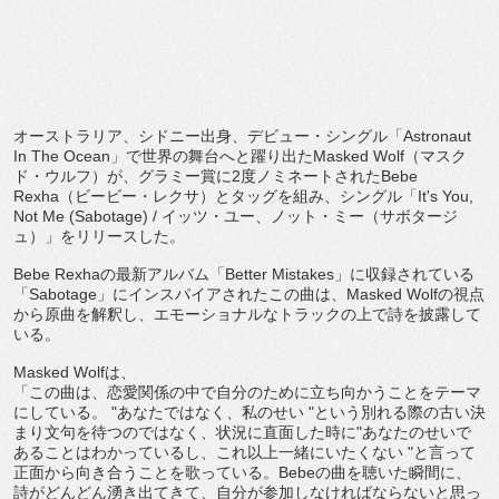
オーストラリア、シドニー出身、デビュー・シングル「
Astro
naut
In The Ocean
」で世界の舞台へと躍り出た
Masked Wolf
（マスク
ド・ウルフ）が、グラミー賞に
2
度ノミネートさ
れた
Bebe
Rexha
（ビービー・レクサ）とタッグを組み、シングル「
It
's You,
Not Me (Sabotage) /
イッツ・ユー、ノット・ミー（サボタージ
ュ）」
をリリースした。
Bebe Rexha
の最新アルバム「
Better Mistakes
」に収録されている
「
Sabotage
」
にインスパイアされたこの曲は、
Masked Wolf
の視点
から原曲を解釈し、
エモーショナルなトラックの上で詩を披露して
いる。
Masked Wolf
は、
「この曲は、
恋愛関係の中で自分のために立ち向かうことをテーマ
にしている。
"
あなたではなく、私のせい
"
という別れる際の古い決
まり文
句を待つのではなく、状況に直面した時に
"
あなたのせいで
あるこ
とはわかっているし、これ以上一緒にいたくない
"
と言って
正面
から向き合うことを歌っている。
Bebe
の曲を聴いた瞬間に、
詩がどんどん湧き出てきて、
自分が参加しなければならないと思っ