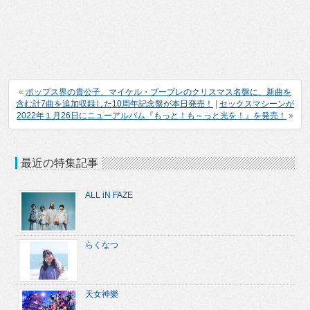
«
ポップス界の貴公子、マイケル・ブーブレのクリスマス名盤に、新曲を
含む計7曲を追加収録した10周年記念盤が本日発売！
|
セックスマシーンが
2022年１月26日にニューアルバム『もっと！も～っと光を！』を発売！
»
最近の特集記事
ALL iN FAZE
らくなつ
天女神樂