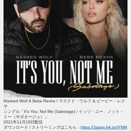
Masked Wolf & Bebe Rexha /
マスクド・ウルフ
&
ビービー・レク
サ
シングル「
It's You, Not Me (Sabotage) /
イッツ・ユー、ノット・
ミー（サボタージュ）」
2021
年
11
月
19
日配信
ダウンロード
/
ストリーミングはこちら：
https://
Japan.lnk.to/IYNM