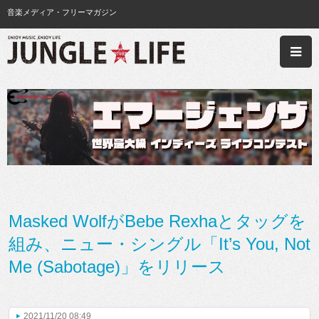
音楽メディア・フリーマガジン
Masked WolfがBebe Rexhaとタッグを
組み、ニュー・シングル「It’s You, Not
Me (Sabotage)」をリリース
2021/11/20 08:49