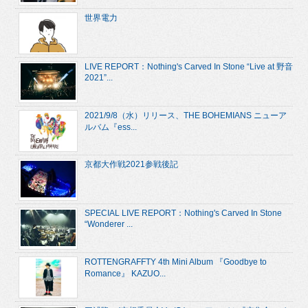
世界電力
LIVE REPORT：Nothing's Carved In Stone “Live at 野音
2021”...
2021/9/8（水）リリース、THE BOHEMIANS ニューア
ルバム『ess...
京都大作戦2021参戦後記
SPECIAL LIVE REPORT：Nothing's Carved In Stone
“Wonderer ...
ROTTENGRAFFTY 4th Mini Album 『Goodbye to
Romance』 KAZUO...