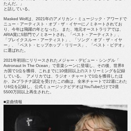
たんだ。」
と話している。
Masked Wolf
は、
2021
年のアメリカン・ミュージック・
アワードで
ニュー・アーティスト・オブ・ザ・
イヤーにノミネートされてお
り、今年は飛躍の年となった。 また、地元オーストラリアでは、
ARIA
賞に
5
部門でノミネート
され、「ベスト・アーティスト」、
「ブレイクスルー・
アーティスト」、「ソング・オブ・ザ・イヤ
ー」、「ベスト・
ヒップホップ・リリース」、「ベスト・ビデオ」
に選ばれた。
2021
年初頭にリリースされたメジャー・デビュー・シングル「
Astronaut In The Ocean
」で音楽シーンに登場し、その後、世界
8
カ国で
1
位を
獲得、これまでに
10
億回以上のストリーミングを記録
している。
アメリカでは、ラジオ・チャートで
1
位を獲得したほ
か、
2x
プラチナ認定を受けたこの曲は、全米チャートで
22
週にわた
り
6
位を記録し、公式ミュージックビデオは
YouTube
だけで
2
億
5500
万回以上再生された。
■
楽曲情報