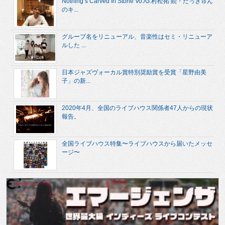
Nothing’s Carved In Stone Vo./G.村松拓 続・たっきゅん
のキ...
グループ名をリニューアル、音楽性はセミ・リニューア
ルした ...
日本ジャズヴォーカル賞特別奨励賞を受賞「星野由美
子」の新...
2020年4月、全国のライブハウス関係者47人からの現状
報告。
全国ライブハウス特集〜ライブハウスから届いたメッセ
ージ〜