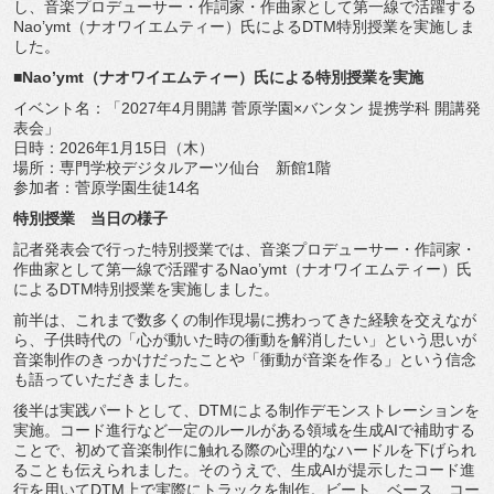
し、音楽プロデューサー・作詞家・
作曲家として第一線で活躍する
Nao’ymt（
ナオワイエムティー）氏によるDTM特別授業を実施しま
した。
■Nao’ymt（ナオワイエムティー）氏による特別授業を実施
イベント名：「2027年4月開講 菅原学園×バンタン 提携学科 開講発
表会」
日時：2026年1月15日（木）
場所：専門学校デジタルアーツ仙台 新館1階
参加者：菅原学園生徒14名
特別授業 当日の様子
記者発表会で行った特別授業では、音楽プロデューサー・作詞家・
作曲家として第一線で活躍するNao’ymt（
ナオワイエムティー）氏
によるDTM特別授業を実施しました。
前半は、
これまで数多くの制作現場に携わってきた経験を交えなが
ら、
子供時代の「心が動いた時の衝動を解消したい」
という思いが
音楽制作のきっかけだったことや「
衝動が音楽を作る」という信念
も語っていただきました。
後半は実践パートとして、
DTMによる制作デモンストレーションを
実施。
コード進行など一定のルールがある領域を生成AIで補助する
こと
で、
初めて音楽制作に触れる際の心理的なハードルを下げられ
ることも
伝えられました。そのうえで、
生成AIが提示したコード進
行を用いてDTM上で実際にトラック
を制作。ビート、ベース、コー