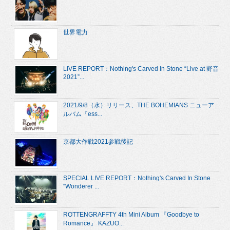
世界電力
LIVE REPORT：Nothing's Carved In Stone “Live at 野音
2021”...
2021/9/8（水）リリース、THE BOHEMIANS ニューア
ルバム『ess...
京都大作戦2021参戦後記
SPECIAL LIVE REPORT：Nothing's Carved In Stone
“Wonderer ...
ROTTENGRAFFTY 4th Mini Album 『Goodbye to
Romance』 KAZUO...