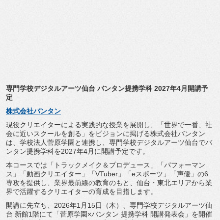
専門学校デジタルアーツ仙台 バンタン提携学科 2027年4月開講予
定
株式会社バンタン
現役クリエイターによる実践的な授業を展開し、「世界で一番、
社
会に近いスクールを創る」
をビジョンに掲げる株式会社バンタン
は、
学校法人菅原学園と連携し、
専門学校デジタルアーツ仙台でバ
ンタン提携学科を2027年4月
に開講予定です。
本コースでは「トラックメイク＆プロデュース」「
パフォーマン
ス」「動画クリエイター」「VTuber」「
eスポーツ」「声優」の6
専攻を提供し、
業界最前線の教育のもと、仙台・
東北エリアから業
界で活躍するクリエイターの育成を目指します。
開講に先立ち、2026年1月15日（木）、
専門学校デジタルアーツ仙
台 新館1階にて「菅原学園×バンタン 提携学科 開講発表会」を開催