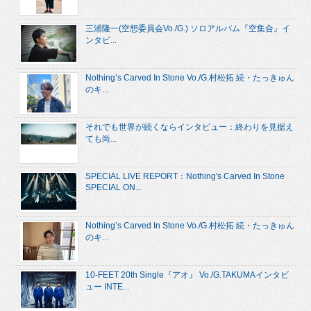
三浦隆一(空想委員会Vo./G.) ソロアルバム『空集合』イ
ンタビ...
Nothing’s Carved In Stone Vo./G.村松拓 続・たっきゅん
のキ...
それでも世界が続くならインタビュー：終わりを見据え
ても尚...
SPECIAL LIVE REPORT：Nothing's Carved In Stone
SPECIAL ON...
Nothing’s Carved In Stone Vo./G.村松拓 続・たっきゅん
のキ...
10-FEET 20th Single『アオ』 Vo./G.TAKUMAインタビ
ュー INTE...