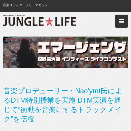
音楽メディア・フリーマガジン
音楽プロデューサー・Nao’ymt氏によ
るDTM特別授業を実施 DTM実演を通
じて“衝動を音楽にするトラックメイ
ク”を伝授