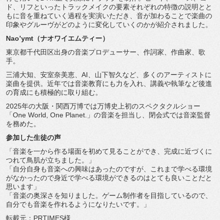
ド、
リフといったトラックメイクの要素それぞれの特徴の説明とと
もに
音を重ねていく過程を実演いただき、
音が加わることで楽曲の
印象やグルーヴがどのように変化していく
のかが紹介されました。
Nao’ymt（ナオワイエムティー）
東京都千代田区出身の音楽プロデューサー、作詞家、作曲家、
歌
手。
三浦大知、安室奈美恵、AI、山下智久など、
多くのアーティストに
楽曲を提供。
近年では音楽教育にも力を入れ、
講義や執筆など後進
の育成にも積極的に取り組む。
2025年の大阪・
関西万博では万博史上初のスペクタクルショー
「One World, One Planet.」の音楽を担当し、閉会式では音楽監督
を務めた。
参加した生徒の声
「音楽を一から作る場面を初めて見ることができ、
完成に近づくに
つれて鳥肌が立ちました。」
「自分自身も音楽への興味はあったのですが、
これまで学べる環境
がなかったので身近で学べる環境ができるのは
とても良いことだと
思います」
「音楽の奥深さを知りました。ゲーム制作者を目指しているので、
自分でも音楽を作れるようになりたいです。」
転載元：PRTIMES様