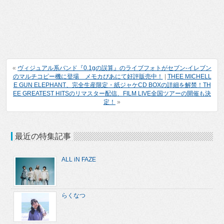
«
ヴィジュアル系バンド『0.1gの誤算』のライブフォトがセブン‐イレブン
のマルチコピー機に登場 メモカぴあにて好評販売中！
|
THEE MICHELL
E GUN ELEPHANT、完全生産限定・紙ジャケCD BOXの詳細を解禁！TH
EE GREATEST HITSのリマスター配信、FILM LIVE全国ツアーの開催も決
定！
»
最近の特集記事
ALL iN FAZE
らくなつ