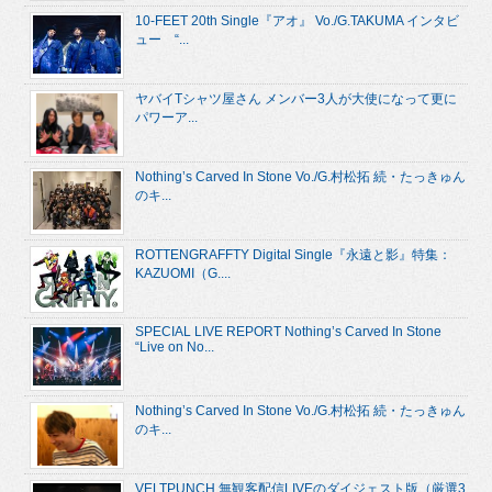
10-FEET 20th Single『アオ』 Vo./G.TAKUMA インタビ
ュー “...
ヤバイTシャツ屋さん メンバー3人が大使になって更に
パワーア...
Nothing’s Carved In Stone Vo./G.村松拓 続・たっきゅん
のキ...
ROTTENGRAFFTY Digital Single『永遠と影』特集：
KAZUOMI（G....
SPECIAL LIVE REPORT Nothing’s Carved In Stone
“Live on No...
Nothing’s Carved In Stone Vo./G.村松拓 続・たっきゅん
のキ...
VELTPUNCH 無観客配信LIVEのダイジェスト版（厳選3