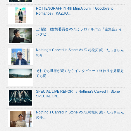
ROTTENGRAFFTY 4th Mini Album 『Goodbye to
Romance』 KAZUO...
三浦隆一(空想委員会Vo./G.) ソロアルバム『空集合』イ
ンタビ...
Nothing’s Carved In Stone Vo./G.村松拓 続・たっきゅん
のキ...
それでも世界が続くならインタビュー：終わりを見据え
ても尚...
SPECIAL LIVE REPORT：Nothing's Carved In Stone
SPECIAL ON...
Nothing’s Carved In Stone Vo./G.村松拓 続・たっきゅん
のキ...