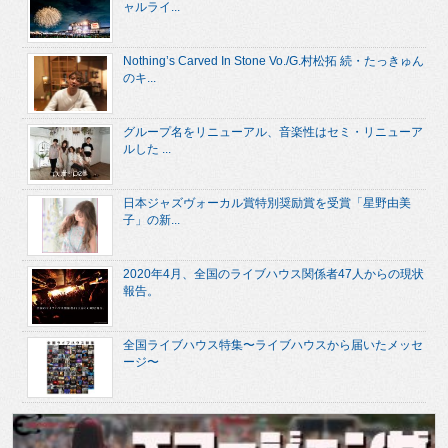
ャルライ...
Nothing’s Carved In Stone Vo./G.村松拓 続・たっきゅん
のキ...
グループ名をリニューアル、音楽性はセミ・リニューア
ルした ...
日本ジャズヴォーカル賞特別奨励賞を受賞「星野由美
子」の新...
2020年4月、全国のライブハウス関係者47人からの現状
報告。
全国ライブハウス特集〜ライブハウスから届いたメッセ
ージ〜