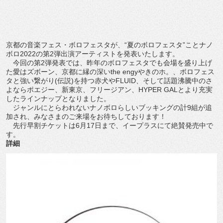
京都の音楽フェス・ボロフェスタが、“夏のボロフェスタ”
ことナノ
ボロ2022の第2弾出演アーティストを発表いたします
。
今回の第2弾発表では、昨年のボロフェスタでも会場を盛り上げ
た
愛はズボーン、京都に縁の深いthe engyやきのホ。、ボロフェス
タと強い繋がり(伝説)を持つ赤
犬やFLUID、そして話題沸騰中のさ
よならポエジー、新東京、
フリージアン、HYPER GALとより充実
したラインナップとなりました。
ジャンルにとらわれないナノボロらしいブッキングの計9組が追
加
され、みなさまのご来場をお待ちしております！
先行早割チケットは6月17日まで、
イープラスにて絶賛発売中で
す。
詳細