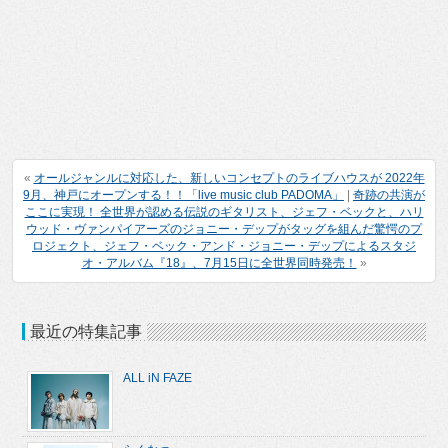
«
オールジャンルに対応した、新しいコンセプトのライブハウスが 2022年
9月、神戸にオープンする！！「live music club PADOMA」
|
奇跡の共演が
ここに実現！ 全世界が認める伝説のギタリスト、ジェフ・ベックと、ハリ
ウッド・ヴァンパイアーズのジョニー・デップがタッグを組んだ驚愕のプ
ロジェクト、ジェフ・ベック・アンド・ジョニー・デップによるスタジ
オ・アルバム『18』、7月15日に全世界同時発売！
»
最近の特集記事
ALL iN FAZE