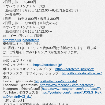
2日通し券……6,400円
※すべてドリンクチャージ別
【販売期間】5月28日(土)12:00〜6月17日(金)
23:59
《一般発売》
1日券……前売 3,800円 / 当日 4,300円
2日通し券……7,200円（※前売のみ）
※すべてドリンクチャージ別
【販売期間】6月18日(土)12:00〜
e+（イープラス）にて販売
https://eplus.jp/borofesta
※金額はすべて税込です。
※1券種につき、1ドリンク代(500円)が別途かかります。
通し券
は、ご来場初日のみ1ドリンク代が別途かかります。
ーーーーー
公式ウェブサイト他：
公式ウェブサイト
https://borofesta.jp/
ボロフェスタオフィシャルブログ
https://borofesta.jp/report/
ボロフェスタ・オフィシャルショップ
https://borofesta.official.ec/
SNS :
Twitter : @borofesta (
https://twitter.com/borofesta
)
Facebook : @borofesta (
https://www.facebook.com/
borofesta
)
Instagram : @borofestaff (
https://www.instagram.com/
borofestaff/
)
YouTube : ボロフェスタ(
https://youtube.com/
channel/UC0kG_ReK
acDAmzfnBvCI_
dw
)
【問い合わせ】
ボロフェスタ実行委員会 株式会社にしき屋