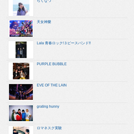
らくなつ
天女神樂
Lala 青春ロック!３ピースバンド!!
PURPLE BUBBLE
EVE OF THE LAIN
grating hunny
ロマネスク実験