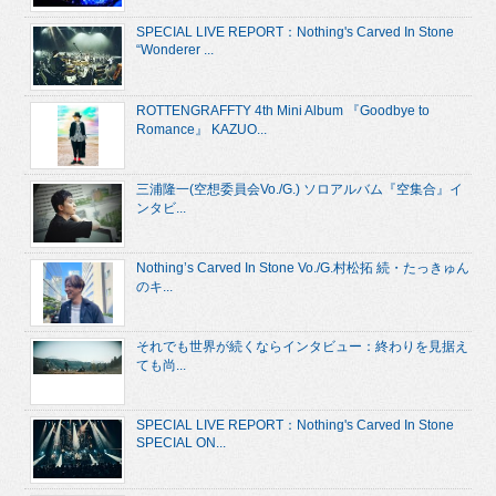
SPECIAL LIVE REPORT：Nothing's Carved In Stone
“Wonderer ...
ROTTENGRAFFTY 4th Mini Album 『Goodbye to
Romance』 KAZUO...
三浦隆一(空想委員会Vo./G.) ソロアルバム『空集合』イ
ンタビ...
Nothing’s Carved In Stone Vo./G.村松拓 続・たっきゅん
のキ...
それでも世界が続くならインタビュー：終わりを見据え
ても尚...
SPECIAL LIVE REPORT：Nothing's Carved In Stone
SPECIAL ON...