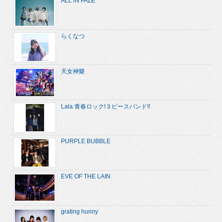
ALL iN FAZE
らくなつ
天女神樂
Lala 青春ロック!３ピースバンド!!
PURPLE BUBBLE
EVE OF THE LAIN
grating hunny