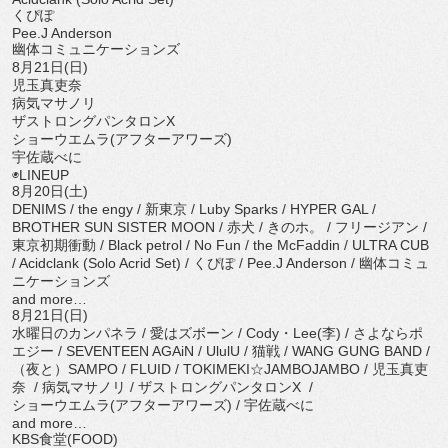
くぴぽ
Pee.J Anderson
幽体コミュニケーションズ
8月21日(日)
児玉真吏奈
病気マサノリ
ザストロングパンタロンX
ショーウエムラ(アフターアワーズ)
宇佐蔵べに
◉LINEUP
8月20日(土)
DENIMS / the engy / 新東京 / Luby Sparks / HYPER GAL /
BROTHER SUN SISTER MOON / 赤犬 / きのホ。 / フリージアン /
東京初期衝動 / Black petrol / No Fun / the McFaddin / ULTRA CUB
/ Acidclank (Solo Acrid Set) / くぴぽ / Pee.J Anderson / 幽体コミュ
ニケーションズ
and more…
8月21日(日)
水曜日のカンパネラ / 愛はズボーン / Cody・Lee(李) / さよならポ
エジー / SEVENTEEN AGAiN / UlulU / 猫戦 / WANG GUNG BAND /
（夜と）SAMPO / FLUID / TOKIMEKI☆JAMBOJAMBO / 児玉真吏
奈 / 病気マサノリ / ザストロングパンタロンX /
ショーウエムラ(アフターアワーズ) / 宇佐蔵べに
and more…
KBS食堂(FOOD)