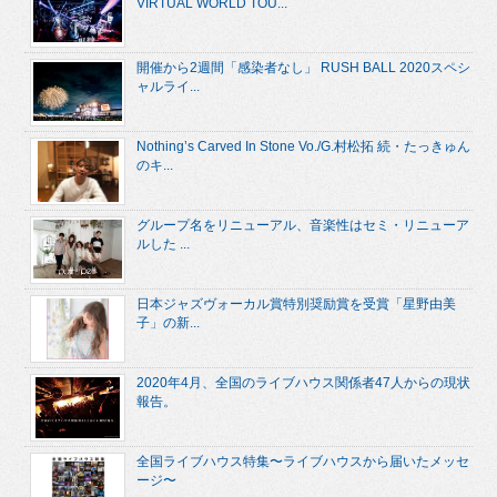
VIRTUAL WORLD TOU...
開催から2週間「感染者なし」 RUSH BALL 2020スペシ
ャルライ...
Nothing’s Carved In Stone Vo./G.村松拓 続・たっきゅん
のキ...
グループ名をリニューアル、音楽性はセミ・リニューア
ルした ...
日本ジャズヴォーカル賞特別奨励賞を受賞「星野由美
子」の新...
2020年4月、全国のライブハウス関係者47人からの現状
報告。
全国ライブハウス特集〜ライブハウスから届いたメッセ
ージ〜