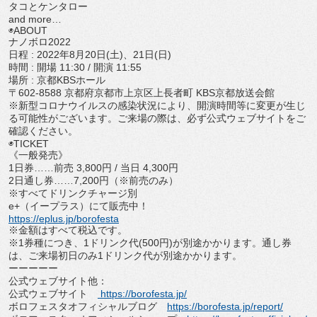
タコとケンタロー
and more…
◉ABOUT
ナノボロ2022
日程 : 2022年8月20日(土)、21日(日)
時間 : 開場 11:30 / 開演 11:55
場所 : 京都KBSホール
〒602-8588 京都府京都市上京区上長者町 KBS京都放送会館
※新型コロナウイルスの感染状況により、
開演時間等に変更が生じ
る可能性がございます。ご来場の際は、
必ず公式ウェブサイトをご
確認ください。
◉TICKET
《一般発売》
1日券……前売 3,800円 / 当日 4,300円
2日通し券……7,200円（※前売のみ）
※すべてドリンクチャージ別
e+（イープラス）にて販売中！
https://eplus.jp/borofesta
※金額はすべて税込です。
※1券種につき、1ドリンク代(500円)が別途かかります。
通し券
は、ご来場初日のみ1ドリンク代が別途かかります。
ーーーーー
公式ウェブサイト他：
公式ウェブサイト
https://borofesta.jp/
ボロフェスタオフィシャルブログ
https://borofesta.jp/report/