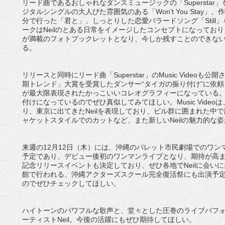
リード曲であるおしゃれなダンスミュージックの「Superstar」
ジタルシングルの大人びた雰囲気のある「Won’t You Stay
分で行った「君と」、しっとりした恋愛バラードソング「Still
ークはNeilのとある日常をイメージしたコンセプトになってお
が満載のフォトブックレットとなり、今しか残すことのできない貴
る。
リリースと同時にリード曲「Superstar」のMusic Videoも公
期トレンド」大賞を受賞したダンサー“タイガの振り付け”に依
が最大限表現されたかっこいいコレオグラフィーになっている
付けになっているのでぜひ真似してみてほしい。Music Video
り、東京に出てきたNeilを表現しており、ビル群に囲まれた中
ャケットスタイルでのカットなど、また新しいNeilの魅力的な
来週の12月12日（木）には、沖縄のパレット市民劇場でのワンマンライブ
予定であり、デビュー後初のワンマンライブとなり、期待が高ま
記念リリースイベントも決定しており、ぜひ各地でNeilに会い
館で行われる、沖縄アクターズスクール完全復活祭にも出演予定
のでぜひチェックしてほしい。
ハイトーンのパワフルな歌声と、堂々とした圧巻のライブパフォ
ーティストNeil。今後の活躍にもぜひ期待してほしい。