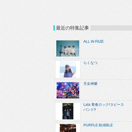
最近の特集記事
ALL iN FAZE
らくなつ
天女神樂
Lala 青春ロック!３ピース
バンド!!
PURPLE BUBBLE