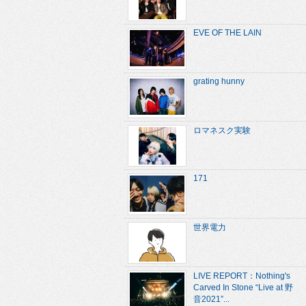
EVE OF THE LAIN
grating hunny
ロマネスク実験
171
世界電力
LIVE REPORT：Nothing's
Carved In Stone “Live at 野
音2021”...