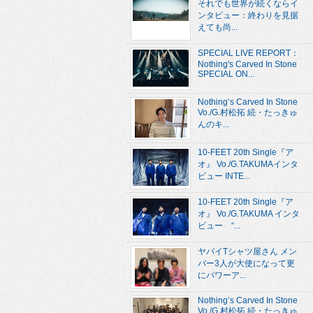
それでも世界が続くならイ
ンタビュー：終わりを見据
えても尚...
SPECIAL LIVE REPORT：
Nothing's Carved In Stone
SPECIAL ON...
Nothing’s Carved In Stone
Vo./G.村松拓 続・たっきゅ
んのキ...
10-FEET 20th Single『ア
オ』 Vo./G.TAKUMAインタ
ビュー INTE...
10-FEET 20th Single『ア
オ』 Vo./G.TAKUMA インタ
ビュー “...
ヤバイTシャツ屋さん メン
バー3人が大使になって更
にパワーア...
Nothing’s Carved In Stone
Vo./G.村松拓 続・たっきゅ