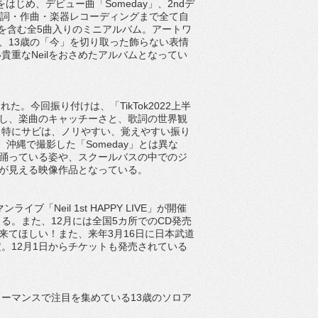
をはじめ、デビュー曲「Someday」、2ndデ
」、作詞・作曲・楽器レコーディングまで全て自
」を含む全5曲入りのミニアルバム。アートワ
り、13歳の「今」を切り取った飾らない表情
重なNeilをおさめたアルバムとなってい
開された。今回振り付けは、「TikTok2022上半
頼し、楽曲のキャッチーさと、歌詞の世界観
。特にサビは、ノリやすい、覚えやすい振り
は、沖縄で撮影した「Someday」とは異な
で踊っている姿や、スクールバスの中でのジ
姿が見える映像作品となっている。
「Neil 1st HAPPY LIVE」が開催
る。また、12月には全国5カ所でのCD発売
に来てほしい！また、来年3月16日に日本武道
。12月1日からチケットも発売されている
ーマンスで注目を集めている13歳のソロア