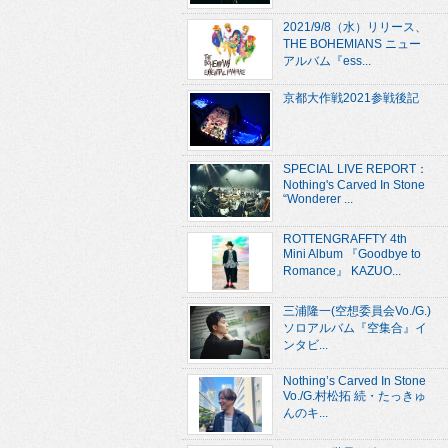
2021/9/8（水）リリース、
THE BOHEMIANS ニュー
アルバム『ess...
京都大作戦2021参戦後記
SPECIAL LIVE REPORT：
Nothing's Carved In Stone
“Wonderer ...
ROTTENGRAFFTY 4th
Mini Album 『Goodbye to
Romance』 KAZUO...
三浦隆一(空想委員会Vo./G.)
ソロアルバム『空集合』イ
ンタビ...
Nothing’s Carved In Stone
Vo./G.村松拓 続・たっきゅ
んのキ...