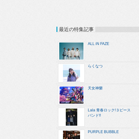
最近の特集記事
ALL iN FAZE
らくなつ
天女神樂
Lala 青春ロック!３ピース
バンド!!
PURPLE BUBBLE