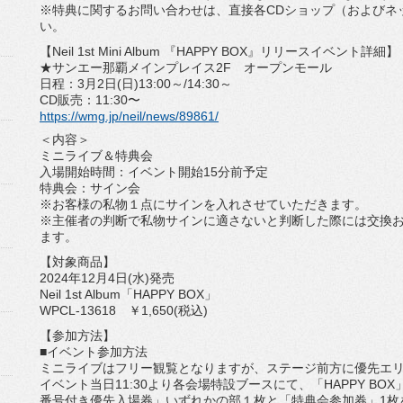
※特典に関するお問い合わせは、直接各CDショップ（
およびネ
い。
【Neil 1st Mini Album 『HAPPY BOX』リリースイベント詳細】
★サンエー那覇メインプレイス2F オープンモール
日程：3月2日(日)13:00～/14:30～
CD販売：11:30〜
https://wmg.jp/neil/news/
89861/
＜内容＞
ミニライブ＆特典会
入場開始時間：イベント開始15分前予定
特典会：サイン会
※お客様の私物１点にサインを入れさせていただきます。
※
主催者の判断で私物サインに適さないと判断した際には交換
ます。
【対象商品】
2024年12月4日(水)発売
Neil 1st Album「HAPPY BOX」
WPCL-13618 ￥1,650(税込)
【参加方法】
■イベント参加方法
ミニライブはフリー観覧となりますが、
ステージ前方に優先エ
イベント当日11:30より各会場特設ブースにて、「HAPPY B
番号付き優先入場券」いずれかの部１枚と「特典会参加券」
1