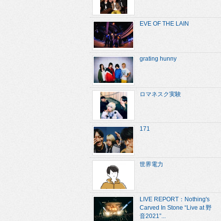
EVE OF THE LAIN
grating hunny
ロマネスク実験
171
世界電力
LIVE REPORT：Nothing's
Carved In Stone “Live at 野
音2021”...