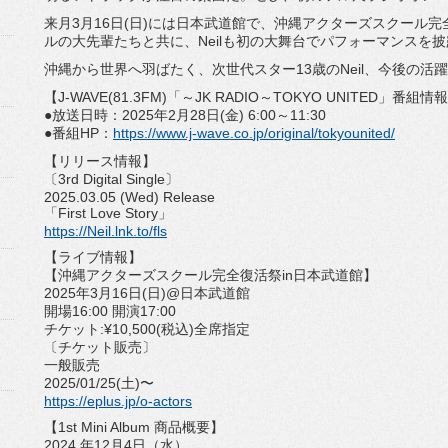
来月3月16日(日)には日本武道館で、
沖縄アクターズスクール完
ルの大先輩たちと共に、
Neilも初の大舞台でパフォーマンスを
沖縄から世界へ羽ばたく、次世代スター13歳のNeil、
今後の活躍
【J-WAVE(81.3FM)「～JK RADIO～TOKYO UNITED」番組情
●放送日時：2025年2月28日(金) 6:00～11:30
●番組HP：
https://www.j-wave.co.
jp/original/tokyounited/
【リリース情報】
〔3rd Digital Single〕
2025.03.05 (Wed) Release
「First Love Story」
https://Neil.lnk.to/fls
【ライブ情報】
【沖縄アクターズスクール完全復活祭in日本武道館】
2025年3月16日(日)@日本武道館
開場16:00 開演17:00
チケット:¥10,500(税込)全席指定
〔チケット販売〕
一般販売
2025/01/25(土)〜
https://eplus.jp/o-actors
【1st Mini Album 商品概要】
2024 年12月4日（水）