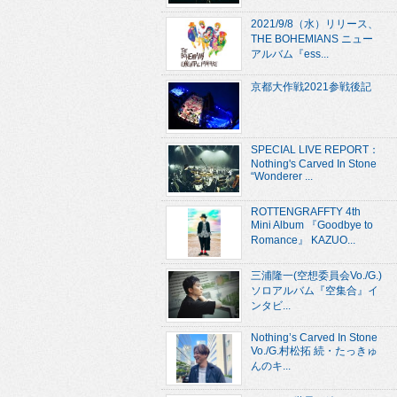
2021/9/8（水）リリース、
THE BOHEMIANS ニュー
アルバム『ess...
京都大作戦2021参戦後記
SPECIAL LIVE REPORT：
Nothing's Carved In Stone
“Wonderer ...
ROTTENGRAFFTY 4th
Mini Album 『Goodbye to
Romance』 KAZUO...
三浦隆一(空想委員会Vo./G.)
ソロアルバム『空集合』イ
ンタビ...
Nothing’s Carved In Stone
Vo./G.村松拓 続・たっきゅ
んのキ...