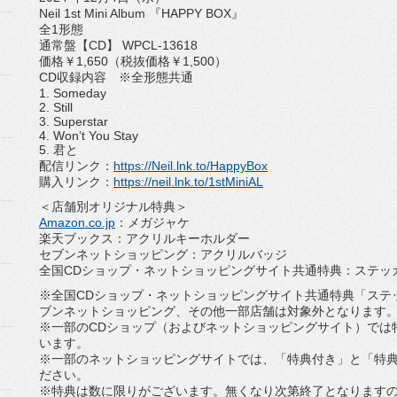
Neil 1st Mini Album 『HAPPY BOX』
全1形態
通常盤【CD】 WPCL-13618
価格￥1,650（税抜価格￥1,500）
CD収録内容 ※全形態共通
1. Someday
2. Still
3. Superstar
4. Won’t You Stay
5. 君と
配信リンク：
https://Neil.lnk.to/
HappyBox
購入リンク：
https://neil.lnk.to/
1stMiniAL
＜店舗別オリジナル特典＞
Amazon.co.jp
：メガジャケ
楽天ブックス：アクリルキーホルダー
セブンネットショッピング：アクリルバッジ
全国CDショップ・ネットショッピングサイト共通特典：
ステッ
※全国CDショップ・ネットショッピングサイト共通特典「
ステ
ブンネットショッピング、その他一部店舗は対象外となります
※一部のCDショップ（およびネットショッピングサイト）
では
います。
※一部のネットショッピングサイトでは、「特典付き」と「
特
ださい。
※特典は数に限りがございます。
無くなり次第終了となります