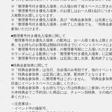
※「整理番号付き優先入場券」
の入場が終了後スペースに空き
※「整理番号付き優先入場券」
のお渡しはお一人様1会計につき
入枚数分お渡しとなります。
※「整理番号付き優先入場券」及び「特典会参加券」
は先着と
※「整理番号付き優先入場券」が終了した場合でも、「
特典会
参加いただけます。
■整理番号付き優先入場券に関して
「整理番号付き優先入場券」の配布は、
お一人様１枚を上限と
券」
をお持ちのお客様は開始15分前までにイベントスペースに
※「整理番号付き優先入場券」
の整理番号順にご入場いただき
※ランダムによる配券につき「整理番号付き優先入場券」
に記
※「整理番号付き優先入場券」は定員に達し次第、
配布終了と
■特典会参加券に関して
※「特典会参加券」は当日、当会場のみ有効です。
他のイベン
※「特典会参加券」は定員に達し次第、配布終了となります。
※「特典会参加券」に整理番号はございません。「特典会参加
目途にイベントスペースにお越しください
。
※「特典会参加券」
をお持ちでない方は特典会にご参加いただ
※本特典会でご予約頂いた商品には、チェーン別特典、
その他
承ください。
＜注意事項＞
・イベント中の撮影可。