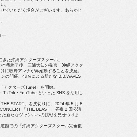
さい。
させていただく場合がご
ざいます。あらかじ
い。
ター
てきた沖縄アクターズスクー
ル。
」の本番終了後、
三浦大知の発言「沖縄アクタ
かけに牧野アンナが再始動することを決意。
ョンの開催、49名による新たな B.B.WAVES
アクターズTune!」
を開始。
am・TikTok・YouTube といった SNS を活用し
ert「THE START」を皮切りに、2024 年 5 月 5
ONCERT 「THE BLAST」 昼夜 2 回公演
った新たなジャンルへの挑戦を見せつけま
本武道館での「
沖縄アクターズスクール完全復