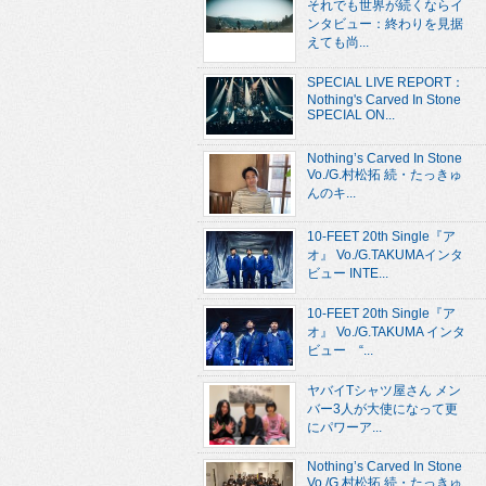
それでも世界が続くならイ
ンタビュー：終わりを見据
えても尚...
SPECIAL LIVE REPORT：
Nothing's Carved In Stone
SPECIAL ON...
Nothing’s Carved In Stone
Vo./G.村松拓 続・たっきゅ
んのキ...
10-FEET 20th Single『ア
オ』 Vo./G.TAKUMAインタ
ビュー INTE...
10-FEET 20th Single『ア
オ』 Vo./G.TAKUMA インタ
ビュー “...
ヤバイTシャツ屋さん メン
バー3人が大使になって更
にパワーア...
Nothing’s Carved In Stone
Vo./G.村松拓 続・たっきゅ