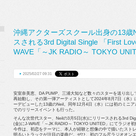
沖縄アクターズスクール出身の13歳Ne
スされる3rd Digital Single 「First L
WAVE「～JK RADIO～ TOKYO 
2025/02/27 09:31
安室奈美恵、DA PUMP、
三浦大知など数々のスターを送り出し
再始動し、
その第一弾アーティストとして2024年8月7日（水）
ーデビューした13歳のNeil。同年12月4日（水）
には初のミニアル
でのリリースイベントも行った。
そんな次世代スター、Neilの3月5日(水)
にリリースされる3rd Digita
(金)にJ-WAVE「～JK RADIO～ TOKYO UNITED」にて
今作は、初恋をテーマに、
本人が経験と想像の中で描いたスト
明るいトラックが注目の楽曲だ。ぜひ、
初のフル尺ラジオオン