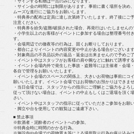
・サインする私物は一点のみになります。
・サイン会の時間には制限があります。事前に書く場所を決め
ムーズな進行にご協力をお願いします。
・特典券の配布は定員に達し次第終了いたします。
終了後にご
注意くださ
い。
・特典券を紛失/盗難/破損された場合、
再発行はいたしませんの
・
小学生以上のお客様がイベントに参加する場合は整理番号付
す。
・会場周辺での徹夜等の行為は、固くお断りしております。
・都合によりイベントの内容変更や中止がある場合がございま
・対象商品の不良品以外の返品・
返金は出来ませんので予めご
・
イベント中はスタッフがお客様の肩や腕などに触れて誘導す
・イベント会場内外で発生した事故・盗難等には主催者・会場
各自で管理をお願いいたします。
・イベント会場のスペースの関係上、
大きいお荷物は事前にコ
願いいたします。
イベント会場ではお荷物のお預かりはできま
・当日会場では、
スタッフからの指示にご理解とご協力をよろ
従って頂けない場合は、
イベントの中止もしくはご退場を頂く
さい。
・
イベント中はスタッフの指示に従っていただきご参加をお願
・脚立や台を使用しての観覧はご遠慮下さい。
■ 禁止事項
※飲酒者・泥酔者のイベントへの参加。
※特典会時に時間のかかる行為。
※
施設内や会場での荷物置き等による場所取り行為や座り込み