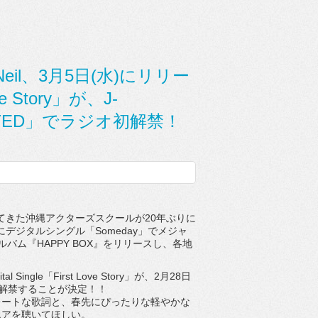
il、3月5日(水)にリリー
ove Story」が、J-
UNITED」でラジオ初解禁！
てきた沖縄アクターズスクー
ルが20年ぶりに
にデジタルシングル「Someday」
でメジャ
バム『HAPPY BOX』をリリースし、各地
l Single「First Love Story」が、2月28日
ラジオ初解禁することが決定！！
レートな歌詞と、
春先にぴったりな軽やかな
エアを聴いてほしい。