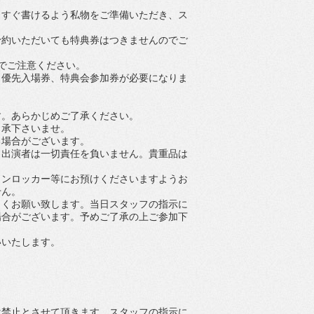
、
すぐ書けるよう私物をご準備いただき、
ス
予約いただいても特典券はつきませんのでご
でご注意ください。
き優先
入場券、特典会参加券が必要になりま
す。
あらかじめご了承ください。
了承下さいませ。
る場合
がございます。
・
出演者は一切責任を負いません。
貴重品は
インロッカー等にお預けくださいますよう
お
せん。
しくお願い致します。
当日スタッフの指示に
場合がございます。
予めご了承の上ご参加下
いいた
します。
は禁止
とさせて頂きます。
スタッフの指示に