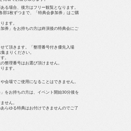
がある場合、
後方はフリー観覧となります。
各部1枚ずつまで、「
特典会参加券」はご購
なります。
参加券」
をお持ちの方は終演後の特典会にご
させて頂きます。「
整理番号付き優先入場
お集ま
りください。
ます。
載の整理番号はお選び頂けません。
なります。
トや会場でご使用になることはできません。
券」
をお持ちの方は、
イベント開始30分後を
けません。
のあらゆる特典はお付けできませんのでご了