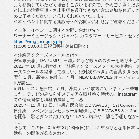
より移動していただく場合もございますので、
予めご了承くだ
※以上の注意事項・
禁止事項を遵守できない方は参加をお断り
めご了承ください。
よろしくお願いいたします。
※本イベントに関する施設等へのお問い合わせはご遠慮くださ
＜主催・イベントに関するお問い合わせ先＞
ワーナーミュージック・ジャパン カスタマー・サービス・セン
https://wmg.jp/inquiry.php
(10:00-18:00土日祝日弊社休業日除く)
≪沖縄アクターズスクールとは≫
安室奈美恵、DA PUMP、
三浦大知など数々のスターを送り出し
2022 年 10 月に行われた「沖縄アクターズスクール大復活祭
ーズスクールを継承して欲しい、
絶対残すべき」
の言葉をきっ
翌年 1 月、新法人を設立、4 月「NEW B.B.WAVES オーディシ
jr.が誕生。
5 月レッスンを開始、7 月、沖縄テレビ放送にてレギュラー番組「
また、テレビのみならずメディアを取り巻く時代の、
Instagr
ての情報発信も積極的展開している。
2023 年 11 月 19 日、沖縄市民会館 B.B.WAVES jr. 1st Conc
日沖縄コンベンションセンター劇場棟にて B.B.WAVES & jr. 2nd C
を開催、歌とダンスだけでない BAND 結成や、
誰も予想しなか
す。
そして、この日 2025 年 3月16日(日)に、27 年ぶりとなる日
活祭」の開催が発表される。