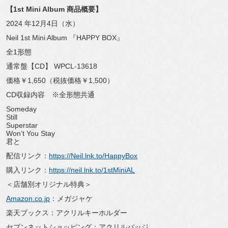
【1st Mini Album 商品概要】
2024 年12月4日（水）
Neil 1st Mini Album 『HAPPY BOX』
全1形態
通常盤【CD】 WPCL-13618
価格￥1,650（税抜価格￥1,500）
CD収録内容 ※全形態共通
Someday
Still
Superstar
Won’t You Stay
君と
配信リンク：
https://Neil.lnk.to/HappyBox
購入リンク：
https://neil.lnk.to/1stMiniAL
＜店舗別オリジナル特典＞
Amazon.co.jp
：メガジャケ
楽天ブックス：アクリルキーホルダー
セブンネットショッピング：アクリルバッジ