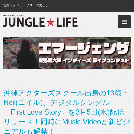
音楽メディア・フリーマガジン
沖縄アクターズスクール出身の13歳・
Neil(ニイル)、デジタルシングル
「First Love Story」を3月5日(水)配信
リリース！同時にMusic Videoと新ビジ
ュアルも解禁！