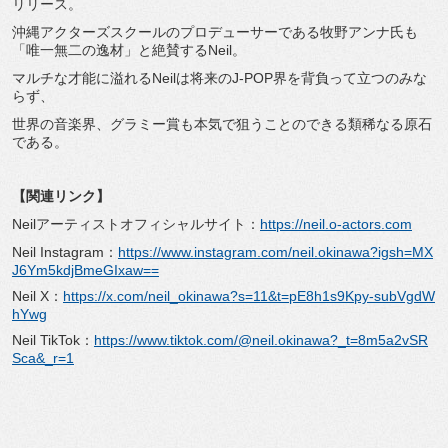
リリース。
沖縄アクターズスクールのプロデューサーである牧野アンナ氏も
「唯一無二の逸材」と絶賛するNeil。
マルチな才能に溢れるNeilは将来のJ-POP界を背負って立つのみな
らず、
世界の音楽界、グラミー賞も本気で狙うことのできる類稀なる原石
である。
【関連リンク】
Neilアーティストオフィシャルサイト：
https://neil.o-actors.com
Neil Instagram：
https://www.instagram.com/neil.okinawa?igsh=MX
J6Ym5kdjBmeGIxaw==
Neil X：
https://x.com/neil_okinawa?s=11&t=pE8h1s9Kpy-subVgdW
hYwg
Neil TikTok：
https://www.tiktok.com/@neil.okinawa?_t=8m5a2vSR
Sca&_r=1