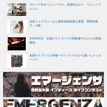
グループ名をリニューアル、音楽性はセミ・リニューア
ルした ...
日本ジャズヴォーカル賞特別奨励賞を受賞「星野由美
子」の新...
2020年4月、全国のライブハウス関係者47人からの現状
報告。
全国ライブハウス特集〜ライブハウスから届いたメッセ
ージ〜