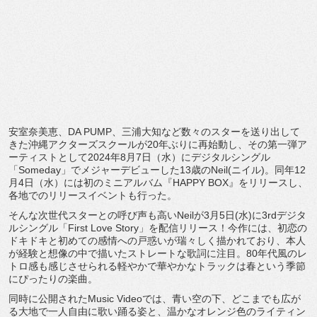
安室奈美恵、DA PUMP、三浦大知など数々のスターを送り出して
きた沖縄アクターズスクールが20年ぶりに再始動し、その第一弾ア
ーティストとして2024年8月7日（水）にデジタルシングル
「Someday」でメジャーデビューした13歳のNeil(ニイル)。同年12
月4日（水）には初のミニアルバム『HAPPY BOX』をリリースし、
各地でのリリースイベントも行った。
そんな次世代スターとの呼び声も高いNeilが3月5日(水)に3rdデジタ
ルシングル「First Love Story」を配信リリース！今作には、初恋の
ドキドキと初めての感情への戸惑いが瑞々しく描かれており、本人
が経験と想像の中で描いたストレートな歌詞に注目。80年代風のレ
トロ感も感じさせられる軽やかで華やかなトラックは春という季節
にぴったりの楽曲。
同時に公開されたMusic Videoでは、青い空の下、どこまでも広が
る大地で一人自由に歌い踊る姿と、温かなオレンジ色のライティン