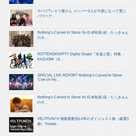
ヤバイTシャツ屋さん メンバー3人が大使になって更に
パワーア...
Nothing’s Carved In Stone Vo./G.村松拓 続・たっきゅん
のキ...
ROTTENGRAFFTY Digital Single『永遠と影』特集：
KAZUOMI（G....
SPECIAL LIVE REPORT Nothing’s Carved In Stone
“Live on No...
Nothing’s Carved In Stone Vo./G.村松拓 続・たっきゅん
のキ...
VELTPUNCH 無観客配信LIVEのダイジェスト版（厳選3
曲）Youtub...