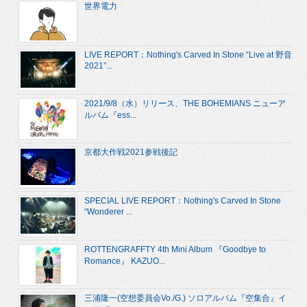
世界電力
LIVE REPORT：Nothing's Carved In Stone “Live at 野音
2021”...
2021/9/8（水）リリース、THE BOHEMIANS ニューア
ルバム『ess...
京都大作戦2021参戦後記
SPECIAL LIVE REPORT：Nothing's Carved In Stone
“Wonderer ...
ROTTENGRAFFTY 4th Mini Album 『Goodbye to
Romance』 KAZUO...
三浦隆一(空想委員会Vo./G.) ソロアルバム『空集合』イ