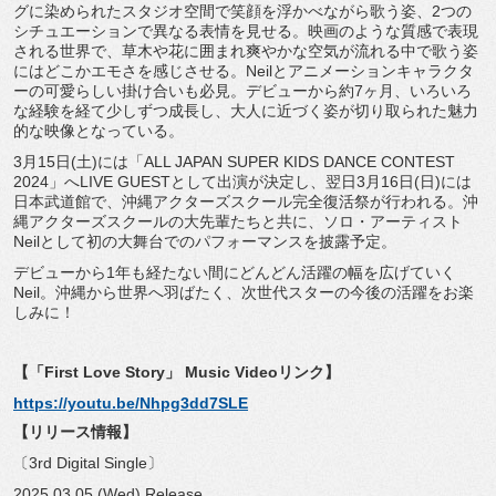
グに染められたスタジオ空間で笑顔を浮かべながら歌う姿、2つの
シチュエーションで異なる表情を見せる。映画のような質感で表現
される世界で、草木や花に囲まれ爽やかな空気が流れる中で歌う姿
にはどこかエモさを感じさせる。Neilとアニメーションキャラクタ
ーの可愛らしい掛け合いも必見。デビューから約7ヶ月、いろいろ
な経験を経て少しずつ成長し、大人に近づく姿が切り取られた魅力
的な映像となっている。
3月15日(土)には「ALL JAPAN SUPER KIDS DANCE CONTEST
2024」へLIVE GUESTとして出演が決定し、翌日3月16日(日)には
日本武道館で、沖縄アクターズスクール完全復活祭が行われる。沖
縄アクターズスクールの大先輩たちと共に、ソロ・アーティスト
Neilとして初の大舞台でのパフォーマンスを披露予定。
デビューから1年も経たない間にどんどん活躍の幅を広げていく
Neil。沖縄から世界へ羽ばたく、次世代スターの今後の活躍をお楽
しみに！
【「First Love Story」 Music Videoリンク】
https://youtu.be/Nhpg3dd7SLE
【リリース情報】
〔3rd Digital Single〕
2025.03.05 (Wed) Release