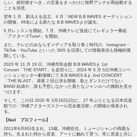
しい、絶対残すべき」の言葉をきっかけに牧野アンナが再始動する
ことを決意。
翌年 1 月、新法人を設立、4 月「NEW B.B.WAVES オーディション
の開催、49名による新たな B.B.WAVES jr.が誕生。
5 月レッスンを開始、7 月、沖縄テレビ放送にてレギュラー番組
「アクターズTune!」を開始。
また、テレビのみならずメディアを取り巻く時代の、Instagram・
TikTok・YouTube といった SNS を活用しての情報発信も積極的展
開している。
2023 年 11 月 19 日、沖縄市民会館 B.B.WAVES jr. 1st
Concert「THE START」を皮切りに、2024 年 5 月 5日沖縄コンベ
ンションセンター劇場棟にて B.B.WAVES & jr. 2nd CONCERT
「THE BLAST」 昼夜 2 回公演を開催、歌とダンスだけでない
BAND 結成や、誰も予想しなかった新たなジャンルへの挑戦を見せ
つけます。
そして、この日 2025 年 3月16日(日)に、27 年ぶりとなる日本武道
館での「沖縄アクターズスクール完全復活祭」の開催が発表され
る。
【Neil プロフィール】
2011年6月8日生まれ、13歳。沖縄在住。ミュージシャンの両親を
持ち、生まれた時から音楽、アートに触れて育つ。常に音楽と共に