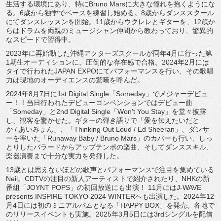
生活する環境にあり、特にBruno Marsに大きな憧れを抱くようにな
る。6歳から独学でベースを練習し始める。8歳からダンススクール
にてダンスレッスンを開始。11歳からウクレレとギターを、12歳か
らはドラムを両親のミュージシャン仲間から教わっており、驚異的
なスピードで習得中。
2023年に再始動した沖縄アクターズスクールが同年4月に行った第
1期生オーディションに、圧倒的な存在感で合格。2024年2月には
タイで行われたJAPAN EXPOにてパフォーマンスを行い、その歌唱
力は現地のオーディエンスの驚嘆を呼んだ。
2024年8月7日に1st Digital Single「Someday」でメジャーデビュ
ー！！当日行われたデビューコンベンションではデビュー曲
「Someday」と2nd Digital Single「Won't You Stay」を堂々披露
し、観客を驚かせた。ギターの弾き語りで「愛を伝えたいだと
か / あいみょん」、「Thinking Out Loud / Ed Sheeran」、ダンサ
ーを率いた「Runaway Baby / Bruno Mars」のカバーも行い、しっ
とりしたバラードからアップテンポの楽曲、そしてダンススキル、
楽器演奏まで十分な実力を発揮した。
13歳とは思えないほどの歌声とパフォーマンスで注目を集めている
Neil。CDTVの注目の新人アーティストで紹介されたり、NHKの新
番組「JOYNT POPS」の初回放送にも出演！ 11月にはJ-WAVE
presents INSPIRE TOKYO 2024 WINTERへも出演した。2024年12
月4日には初のミニアルバムとなる「HAPPY BOX」を発売。各地で
のリリースイベントも実施。2025年3月5日には3rdシングルを配信