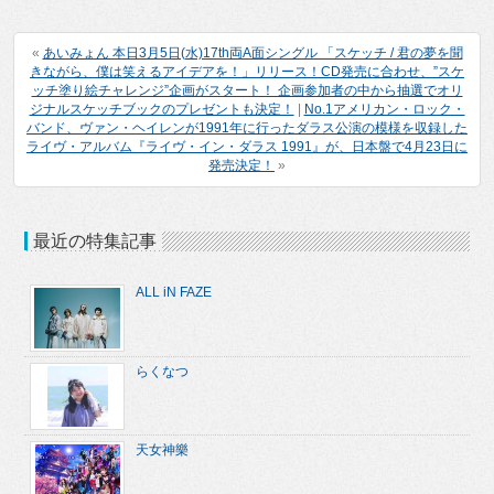
«
あいみょん 本日3月5日(水)17th両A面シングル 「スケッチ / 君の夢を聞
きながら、僕は笑えるアイデアを！」リリース！CD発売に合わせ、”スケ
ッチ塗り絵チャレンジ”企画がスタート！ 企画参加者の中から抽選でオリ
ジナルスケッチブックのプレゼントも決定！
|
No.1アメリカン・ロック・
バンド、ヴァン・ヘイレンが1991年に行ったダラス公演の模様を収録した
ライヴ・アルバム『ライヴ・イン・ダラス 1991』が、日本盤で4月23日に
発売決定！
»
最近の特集記事
ALL iN FAZE
らくなつ
天女神樂