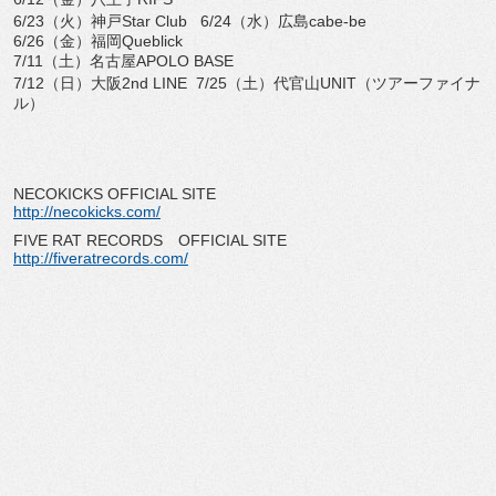
6/23（火）神戸Star Club 6/24（水）広島cabe-be
6/26（金）福岡Queblick
7/11（土）名古屋APOLO BASE
7/12（日）大阪2nd LINE 7/25（土）代官山UNIT（ツアーファイナ
ル）
NECOKICKS OFFICIAL SITE
http://necokicks.com/
FIVE RAT RECORDS OFFICIAL SITE
http://fiveratrecords.com/