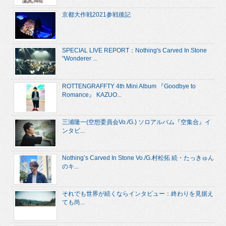
京都大作戦2021参戦後記
SPECIAL LIVE REPORT：Nothing's Carved In Stone
“Wonderer ...
ROTTENGRAFFTY 4th Mini Album 『Goodbye to
Romance』 KAZUO...
三浦隆一(空想委員会Vo./G.) ソロアルバム『空集合』イ
ンタビ...
Nothing’s Carved In Stone Vo./G.村松拓 続・たっきゅん
のキ...
それでも世界が続くならインタビュー：終わりを見据え
ても尚...