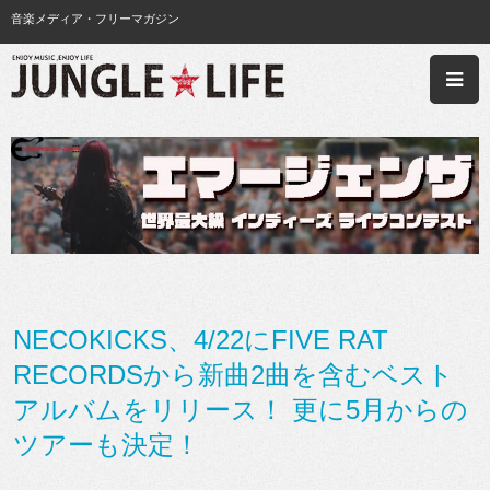
音楽メディア・フリーマガジン
NECOKICKS、4/22にFIVE RAT
RECORDSから新曲2曲を含むベスト
アルバムをリリース！ 更に5月からの
ツアーも決定！