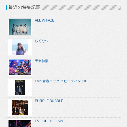
最近の特集記事
ALL iN FAZE
らくなつ
天女神樂
Lala 青春ロック!３ピースバンド!!
PURPLE BUBBLE
EVE OF THE LAIN