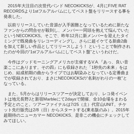
2015年大注目の次世代バンド NECOKICKSが、4月にFIVE RAT
RECORDSより1stフルアルバムにしてベスト盤をリリースする事を
発表した。
以前リリースしていた音源が入手困難となっているために新たな
ファンからの問合せが殺到し、メンバー一同頭を抱えて悩んでいた
というNECOKICKS。そこで、昨年12月に新メンバーを迎えたタイ
ミングで既発曲をリレコーディングし、さらに超イケてる新曲2曲
を加えて新しい作品としてリリースしよう！ ということで制作され
たのが今回の“1stフルアルバムにしてベスト盤”というわけだ。
今作はグッドモーニングアメリカが主催するV.A.『あっ、良い音
楽ここにあります。その四』にも収録された「1秒先の未来」をは
じめ、結成初期の曲からライブではお馴染みとなっている定番曲ま
でが収録されており、まさにNECOKICKSの“名刺がわりの一枚”と
なっている。
また、5月からはリリースツアーが決定しており、レコ発イベン
トは地元長野Jと新宿Marbleにて2daysで開催、全10会場をまわる
予定とのこと。ツアーファイナルは7/25（土）代官山UNIT。チケ
ット先行販売は2/8（日）からスタートする(東名阪のみ）。2015年
超期待のニューカマー NECOKICKS、是非この機会にチェックして
みてほしい。