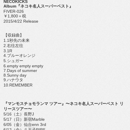
NECOKICKS
Album『ネコキ名人スーパーベスト』
FIVER-026
￥1,800＋税
2015/4/22 Release
【収録曲】
1.1秒先の未来
2.右往左往
3.1R
4.ブルーオレンジ
5.シュガー
6.empty empty empty
7.Days of summer
8.Sunny day
9.ハナウタ
10.REMEMBER
『マンモスチョモランマ ツアー』〜ネコキ名人スーパーベスト リ
リースツアー〜
5/16（土）長野J
5/17（日）新宿Marble
6/05（金）仙台enn 3rd
6/12（金）八王子RIPS