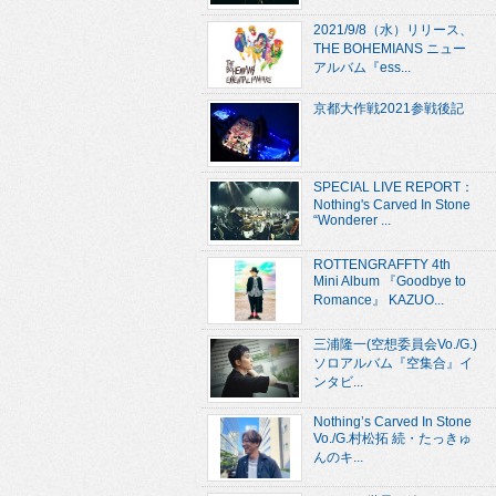
2021/9/8（水）リリース、
THE BOHEMIANS ニュー
アルバム『ess...
京都大作戦2021参戦後記
SPECIAL LIVE REPORT：
Nothing's Carved In Stone
“Wonderer ...
ROTTENGRAFFTY 4th
Mini Album 『Goodbye to
Romance』 KAZUO...
三浦隆一(空想委員会Vo./G.)
ソロアルバム『空集合』イ
ンタビ...
Nothing’s Carved In Stone
Vo./G.村松拓 続・たっきゅ
んのキ...