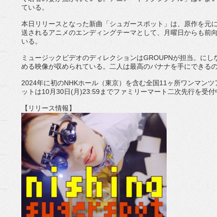
ている
。
本日リリースとなった新曲「シュガースポット」は、
原作を元
送されるアニメのエンディングテーマとして、
月曜日からも前
いる。
ミュージックビデオのディレクションは
GROUPN
が担当。
にし
める映像が収められている。
二人は最高のバナナを手にできる
2024
年に初の
NHK
ホール（東京）を含む全国
11
ヶ所ワンマ
ンツ
ットは
10
月
30
日
(
月
)23:59
までファミリーマート二次先行を受付
【リリース情報】