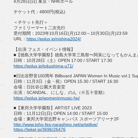
4
月
28
⽇
(
⽇
)
東京・
NHK
ホール
チケット代：
4800
円
(
税込
)
＜チケット先行＞
ファミリーマート二次先行
受付期間：
2023
年
10
月
16
日
(
月
)12:00
～
10
月
30
日
(
月
)23:59
URL
：
https://eplus.jp/
nishina2024/
【出演 フェス・イベント情報】
■【徳島大学学園祭】徳島大学常三島祭〜
阿呆になってもかんま
日時：
10
月
28
日（土）
OPEN 17:00 / START 17:30
https://eplus.jp/tokushima-
u71/
■日比谷野音
100
周年
Billboard JAPAN Women In Music vol.1 Su
日時：
11
月
3
日（金・祝）
OPEN 15:30 / START 16:30
会場：日比谷公園大音楽堂
出演：
SCANDAL
、にしな、のん（※五十音順）
https://eplus.jp/womeninmusic-
hp/
■【東邦大学学園祭】
ARTIST LIVE 2023
日時：
11
月
12
日
(
日
) OPEN 14:00 / START 15:00
会場：東邦大学習志野キャンパス スポーツアリーナ
2F
http://www.toho-fes-narashino.
net/artistlive/
https://teket.jp/3696/26476