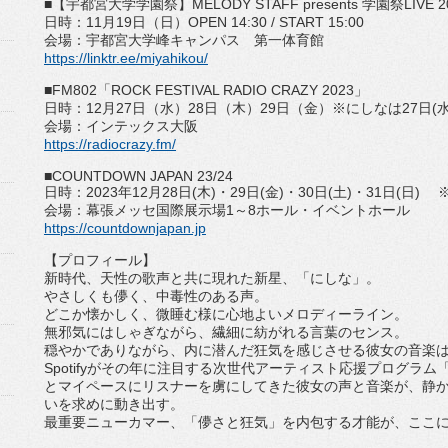
■【宇都宮大学学園祭】
MELODY STAFF presents
学園祭
LIVE 
日時：
11
月
19
日（日）
OPEN 14:30 / START 15:00
会場：宇都宮大学峰キャンパス 第一体育館
https://linktr.ee/miyahikou/
■
FM802
「
ROCK FESTIVAL RADIO CRAZY 2023
」
日時：
12
月
27
日（水）
28
日（木）
29
日（金）※にしなは
2
7
日
(
会場：インテックス大阪
https://radiocrazy.fm/
■
COUNTDOWN JAPAN 23/24
日時：
2023
年
12
月
28
日
(
木
)
・
29
日
(
金
)
・
30
日
(
土
)
・
31
日
(
日
)
※
会場：幕張メッセ国際展示場
1
～
8
ホール・イベントホール
https://countdownjapan.jp
【プロフィール】
新時代、天性の歌声と共に現れた新星、「にしな」。
やさしくも儚く、中毒性のある声。
どこか懐かしく、微睡む様に心地よいメロディーライン。
無邪気にはしゃぎながら、繊細に紡がれる言葉のセンス。
穏やかでありながら、内に潜んだ狂気を感じさせる彼女の音楽
Spotify
がその年に注目する次世代アーティスト応援プログ
ラム
とマイペースにリスナーを虜にしてきた彼女の声と音楽が
、静
いを求めに動き出す。
最重要ニューカマー、「儚さと狂気」を内包する才能が、
ここ