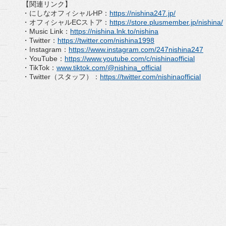
【関連リンク】
・にしなオフィシャル
HP
：
https://
nishina247.jp/
・オフィシャル
EC
ストア：
https://store.
plusmember.jp/nishina/
・
Music Link
：
https://nishina.lnk.to/
nishina
・
Twitter
：
https://twitter.com/
nishina1998
・
Instagram
：
https://www.
instagram.com/247nishina247
・
YouTube
：
https://www.youtube.
com/c/nishinaofficial
・
TikTok
：
www.tiktok.com/@
nishina_official
・
Twitter
（スタッフ）：
https://
twitter.com/nishinaofficial