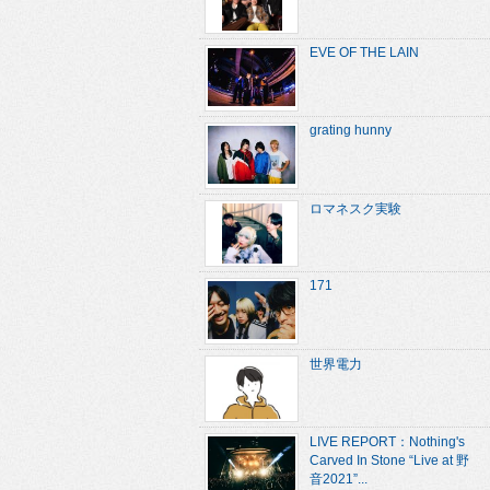
EVE OF THE LAIN
grating hunny
ロマネスク実験
171
世界電力
LIVE REPORT：Nothing's
Carved In Stone “Live at 野
音2021”...