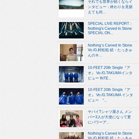
それでも世界が続くならイ
ンタビュー：終わりを見据
えても尚...
SPECIAL LIVE REPORT：
Nothing's Carved In Stone
SPECIAL ON...
Nothing’s Carved In Stone
Vo./G.村松拓 続・たっきゅ
んのキ...
10-FEET 20th Single『ア
オ』 Vo./G.TAKUMAインタ
ビュー INTE...
10-FEET 20th Single『ア
オ』 Vo./G.TAKUMA インタ
ビュー “...
ヤバイTシャツ屋さん メン
バー3人が大使になって更
にパワーア...
Nothing’s Carved In Stone
Vo./G.村松拓 続・たっきゅ