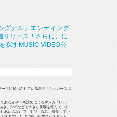
グシグナル』エンディング
信リリース！さらに、に
すMUSIC VIDEO公
テーマに起用されている新曲「シュガースポ
家であるみやうち沙矢によるマン
ガ「
DOG
描き、
SNS
などで大きな反響を呼んでいる
ふれあいのなかで、学び、悩み、
成長してい
いよ
10
月
22
日
(
日
)17
時から放送がスタートし