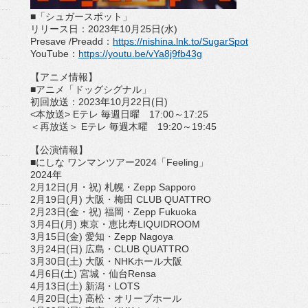
■「シュガースポット」
リリース日：
2023
年
10
月
25
日
(
水
)
Presave /Preadd
：
https://nishina.lnk.
to/SugarSpot
YouTube
：
https://youtu.be/
vYa8j9fb43g
【アニメ情報】
■アニメ「ドッグシグナル」
初回放送：
2023
年
10
月
22
日
(
日
)
<
本放送
> E
テレ 毎週日曜
17:00
～
17:25
＜再放送＞
E
テレ 毎週木曜
19:20
～
19:45
【公演情報】
■にしな ワンマンツアー
2024
「
Feeling
」
2024
年
2
月
12
⽇
(
⽉・祝
)
札幌・
Zepp Sapporo
2
月
19
⽇
(
⽉
)
⼤阪・梅⽥
CLUB QUATTRO
2
月
23
⽇
(
⾦・祝
)
福岡・
Zepp Fukuoka
3
月
4
⽇
(
⽉
)
東京・恵⽐寿
LIQUIDROOM
3
月
15
⽇
(
⾦
)
愛知・
Zepp Nagoya
3
月
24
⽇
(
⽇
)
広島・
CLUB QUATTRO
3
月
30
⽇
(
⼟
)
⼤阪・
NHK
ホール大阪
4
月
6
⽇
(
⼟
)
宮城・仙台
Rensa
4
月
13
⽇
(
⼟
)
新潟・
LOTS
4
月
20
⽇
(
⼟
)
⾼松・オリーブホール