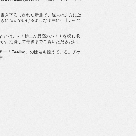
に書き下ろしされた新曲で、
週末の夕方に放
向きに進んでいけるような楽曲に仕上がって
な とバナ～
ナ博士が最高のバナナを探し求
のか。
期待して最後までご覧いただきたい。
アー「
Feeling
」の開催も控えている。チケ
中
。