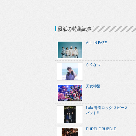
最近の特集記事
ALL iN FAZE
らくなつ
天女神樂
Lala 青春ロック!３ピース
バンド!!
PURPLE BUBBLE