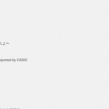
んよ〜
pported by CASIO