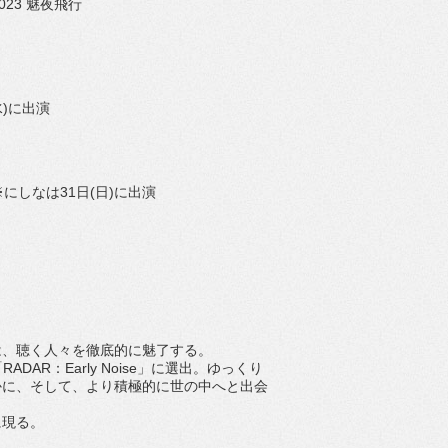
2023
魅夜飛行
水
)
に出演
にしなは
31
日
(
日
)
に出演
は、
聴く人々を徹底的に魅了する。
「
RADAR
：
Early Noise
」に選出。
ゆっくり
かに、そして、
より積極的に世の中へと出会
に現る。