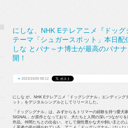
にしな、NHK Eテレアニメ『ドッ
テーマ「シュガースポット」本日配
しな とバナ～ナ博士が最高のバナナを探
開！
2023/10/26 08:12
にしな が、
NHK E
テレアニメ「ドッグシグナル」
エンディング
ット」
をデジタルシングルとしてリリースした。
「ドッグシグナル」は、みず
からもトリマーの経験を持つ愛犬
SIGNAL
」が原作となっており、犬たちと人間の深いつなが
りを
作品。
仲間たちとの出会い、
そして個性豊かな犬や飼い主との
く若者の姿が描かれている。アニメ「ドッグシグナル」
はいよ