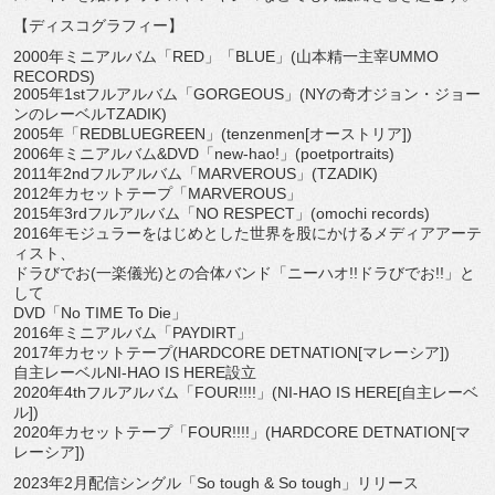
【ディスコグラフィー】
2000年ミニアルバム「RED」「BLUE」(
山本精一主宰UMMO
RECORDS)
2005年1stフルアルバム「GORGEOUS」(
NYの奇才ジョン・ジョー
ンのレーベルTZADIK)
2005年「REDBLUEGREEN」(tenzenmen[
オーストリア])
2006年ミニアルバム&DVD「new-hao!」(
poetportraits)
2011年2ndフルアルバム「MARVEROUS」(
TZADIK)
2012年カセットテープ「MARVEROUS」
2015年3rdフルアルバム「NO RESPECT」(omochi records)
2016年モジュラーをはじめとした世界を股にかけるメディアア
ーテ
ィスト、
ドラびでお(一楽儀光)との合体バンド「ニーハオ!!
ドラびでお!!」と
して
DVD「No TIME To Die」
2016年ミニアルバム「PAYDIRT」
2017年カセットテープ(HARDCORE DETNATION[マレーシア])
自主レーベルNI-HAO IS HERE設立
2020年4thフルアルバム「FOUR!!!!」(NI-
HAO IS HERE[自主レーベ
ル])
2020年カセットテープ「FOUR!!!!」(
HARDCORE DETNATION[マ
レーシア])
2023年2月配信シングル「So tough & So tough」リリース