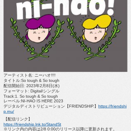
アーティスト名: ニーハオ!!!!
タイトル:So tough & So tough
配信開始日: 2023年2月8日(水)
フォーマット: Digital/シングル
Track:1. So tough & So tough
レーベル:NI-HAO IS HERE 2023
デジタルディストリビューション【FRIENDSHIP.】
ht
tps://friendshi
p.mu/
【配信リンク】
https://friendship.lnk.to/
StandSt
※リンク内の内容は2/8 0:00のリリース以降に更新されます。