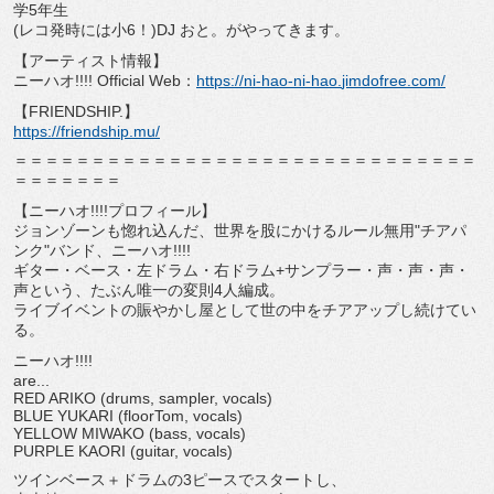
学5年
生
(レコ発時には小6！)DJ おと。がやってきます。
【アーティスト情報】
ニーハオ!!!! Official Web：
https://ni-hao-ni-hao.
jimdofree.com/
【FRIENDSHIP.】
https://friendship.mu/
＝＝＝＝＝＝＝＝＝＝＝＝＝＝＝＝＝＝＝＝＝＝＝＝＝＝＝＝＝＝
＝＝＝＝＝＝＝
【ニーハオ!!!!プロフィール】
ジョンゾーンも惚れ込んだ、世界を股にかけるルール無用"
チアパ
ンク"バンド、ニーハオ!!!!
ギター・ベース・左ドラム・右ドラム+サンプラー・声・声・声・
声という、たぶん唯一の変則4人編成。
ライブイベントの賑やかし屋として世の中をチアアップし続けてい
る。
ニーハオ!!!!
are...
RED ARIKO (drums, sampler, vocals)
BLUE YUKARI (floorTom, vocals)
YELLOW MIWAKO (bass, vocals)
PURPLE KAORI (guitar, vocals)
ツインベース＋ドラムの3ピースでスタートし、