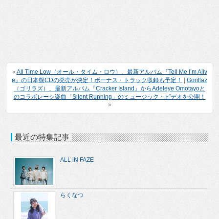
«
All Time Low（オール・タイム・ロウ）、最新アルバム『Tell Me I’m Aliv
e』の日本盤CDの発売が決定！ボーナス・トラック収録も予定！
|
Gorillaz
（ゴリラズ）、最新アルバム『Cracker Island』からAdeleye Omotayoと
のコラボレーシ楽曲「Silent Running」のミュージック・ビデオを公開！
»
最近の特集記事
ALL iN FAZE
らくなつ