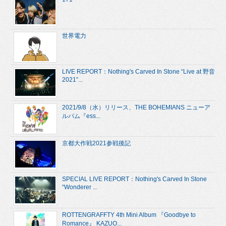
世界電力
LIVE REPORT：Nothing's Carved In Stone “Live at 野音
2021”...
2021/9/8（水）リリース、THE BOHEMIANS ニューア
ルバム『ess...
京都大作戦2021参戦後記
SPECIAL LIVE REPORT：Nothing's Carved In Stone
“Wonderer ...
ROTTENGRAFFTY 4th Mini Album 『Goodbye to
Romance』 KAZUO...