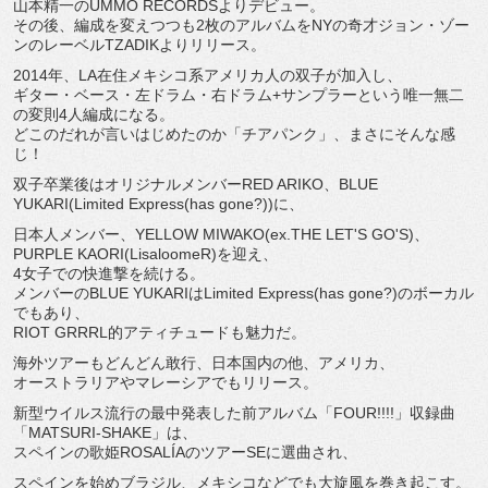
山本精一のUMMO RECORDSよりデビュー。
その後、編成を変えつつも2枚のアルバムをNYの奇才ジョン・
ゾー
ンのレーベルTZADIKよりリリース。
2014年、LA在住メキシコ系アメリカ人の双子が加入し、
ギター・ベース・左ドラム・右ドラム+
サンプラーという唯一無二
の変則4人編成になる。
どこのだれが言いはじめたのか「チアパンク」、
まさにそんな感
じ！
双子卒業後はオリジナルメンバーRED ARIKO、BLUE
YUKARI(Limited Express(has gone?))に、
日本人メンバー、YELLOW MIWAKO(ex.THE LET'S GO'S)、
PURPLE KAORI(LisaloomeR)を迎え、
4女子での快進撃を続ける。
メンバーのBLUE YUKARIはLimited Express(has gone?)のボーカル
でもあり、
RIOT GRRRL的アティチュードも魅力だ。
海外ツアーもどんどん敢行、日本国内の他、アメリカ、
オーストラリアやマレーシアでもリリース。
新型ウイルス流行の最中発表した前アルバム「FOUR!!!!」
収録曲
「MATSURI-SHAKE」は、
スペインの歌姫ROSALÍAのツアーSEに選曲され、
スペインを始めブラジル、メキシコなどでも大旋風を巻き起こす。