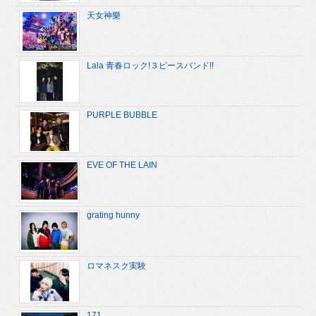
天女神樂
Lala 青春ロック!３ピースバンド!!
PURPLE BUBBLE
EVE OF THE LAIN
grating hunny
ロマネスク実験
171