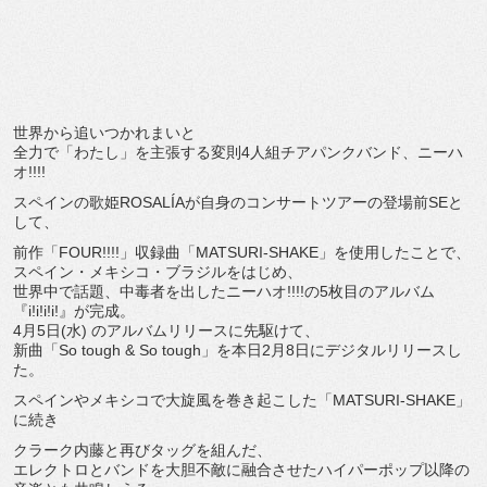
世界から追いつかれまいと
全力で「わたし」を主張する変則4人組チアパンクバンド、
ニーハ
オ!!!!
スペインの歌姫ROSALÍAが自身のコンサートツアーの登場前
SEと
して、
前作「FOUR!!!!」収録曲「MATSURI-SHAKE」
を使用したことで、
スペイン・メキシコ・ブラジルをはじめ、
世界中で話題、中毒者を出したニーハオ!!!!
の5枚目のアルバム
『i!i!i!i!』が完成。
4月5日(水) のアルバムリリースに先駆けて、
新曲「So tough & So tough」を本日2月8日にデジタルリリースし
た。
スペインやメキシコで大旋風を巻き起こした「MATSURI-
SHAKE」
に続き
クラーク内藤と再びタッグを組んだ、
エレクトロとバンドを大胆不敵に融合させたハイパーポップ以降の