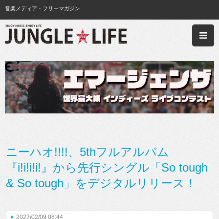
音楽メディア・フリーマガジン
ニーハオ!!!!、5thフルアルバム
『i!i!i!i!』から先行シングル「So tough
& So tough」をデジタルリリース！
2023/02/09 08:44