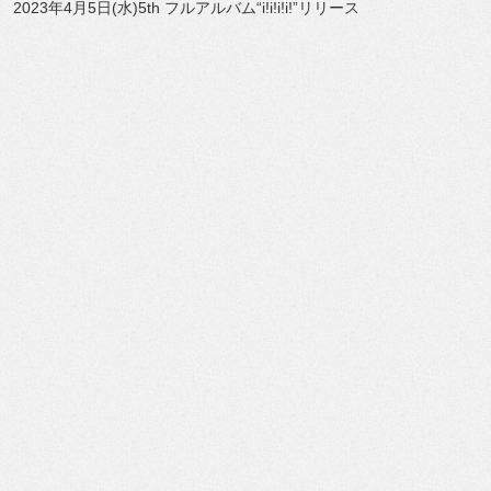
2023年4月5日(水)5th フルアルバム“i!i!i!i!”リリース