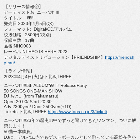
【リリース情報②】
アーティスト名: ニーハオ!!!!
タイトル: i!i!i!i!
発売日:2023年4月5日(水)
フォーマット: Digital/CD/アルバム
税抜価格 : 2500円(税別)
収録曲数 : 17曲
品番:NHO003
レーベル:NI-HAO IS HERE 2023
デジタルディストリビューション【FRIENDSHIP.】
ht
tps://friendshi
p.mu/
【ライブ情報】
2023年4月4日(火)@下北沢THREE
ニーハオ!!!!5th ALBUM“i!i!i!i!”ReleaseParty
50 SONGS ONE-MAN SHOW
DJ おと。(from Takamatsu)
Open 20:00/ Start 20:30
Adv 2300yen/ Door 2500yen(+1D)
Tickets:下北沢THREE
https://www.
toos.co.jp/3/ticket/
ニーハオ!!!!23年の歴史の中でずっと避けてきたワンマン、
ついに解
禁します！
50曲一本勝負。
DJに、
アルバム内でもゲストボーカルとして歌っている高松在住小