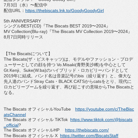
7
月
3
日（水）〜配信中
配信
URL
：
https://thebiscats.lnk.
to/GoodyGoodyGirl
5th ANNIVERSARY
シングル
BEST(CD)
『
The Biscats BEST 2019
〜
2024
』
MV Collection(Blu-ray)
『
The Biscats MV Collection 2019
〜
2024
』
8
月
7
日同時リリース
【
The Biscats
について】
The Biscats(
ザ・ビスキャッツ
)
は、モデルやファッション・
プロデ
ューサーとしての顔を持つ
Vo.Misaki(
青野美沙稀
)
を中心として
Gt.Kenji
、
Suke(W.ba)
のハイブリッド・ロカビリーバンドとして
2019
年に結成。バンド名は音楽記号の
bis
（繰り返す）と、
偉大な
先人達のバンド
Stray Cats
・
BLACK CATS
から
cats
をとり、
現代に
ロカビリーブームを繰り返す、再び起こすの意味から
The Biscats
と
なる。
The Biscats
オフィシャル
YouTube
https://youtube.com/c/
TheBisc
atsChannel
The Biscats
オフィシャル
TiKTok
https://www.tiktok.com/@
biscats
_official
?
The Biscats
オフィシャル
HP
https://thebiscats.com/
The Biscats
オフィシャル
X
https://twitter.com/
BiscatsStaff