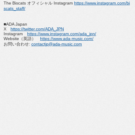
The Biscats
オフィシャル
Instagram
https://www.instagram.com/
bi
scats_staff/
■
ADA Japan
X
https://twitter.com/ADA_JPN
Instagram
https://www.instagram.com/ada_
jpn/
Website
（英語）
https://www.ada-music.com/
お問い合わせ
:
contactjp@ada-music.com