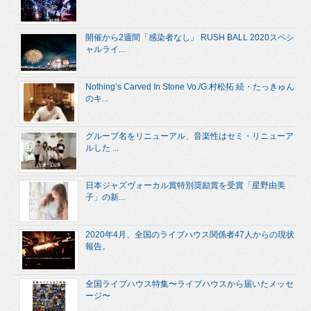
開催から2週間「感染者なし」 RUSH BALL 2020スペシ
ャルライ...
Nothing’s Carved In Stone Vo./G.村松拓 続・たっきゅん
のキ...
グループ名をリニューアル、音楽性はセミ・リニューア
ルした ...
日本ジャズヴォーカル賞特別奨励賞を受賞「星野由美
子」の新...
2020年4月、全国のライブハウス関係者47人からの現状
報告。
全国ライブハウス特集〜ライブハウスから届いたメッセ
ージ〜