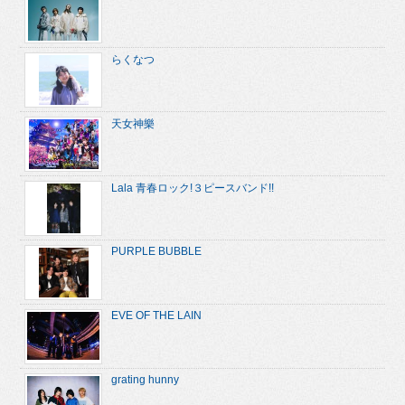
らくなつ
天女神樂
Lala 青春ロック!３ピースバンド!!
PURPLE BUBBLE
EVE OF THE LAIN
grating hunny