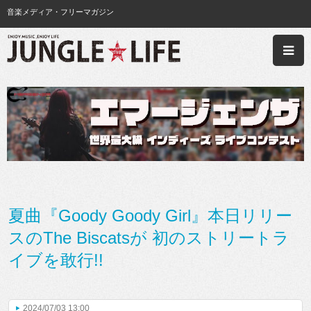
音楽メディア・フリーマガジン
夏曲『Goody Goody Girl』本日リリー
スのThe Biscatsが 初のストリートラ
イブを敢行!!
2024/07/03 13:00