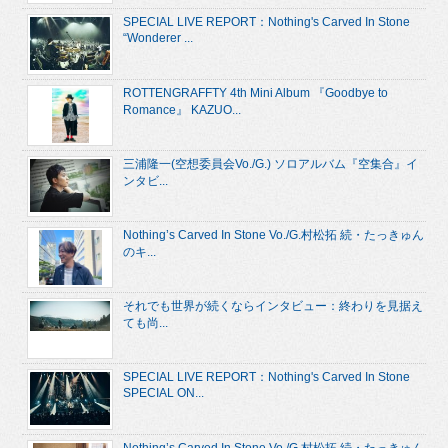
SPECIAL LIVE REPORT：Nothing's Carved In Stone
“Wonderer ...
ROTTENGRAFFTY 4th Mini Album 『Goodbye to
Romance』 KAZUO...
三浦隆一(空想委員会Vo./G.) ソロアルバム『空集合』イ
ンタビ...
Nothing’s Carved In Stone Vo./G.村松拓 続・たっきゅん
のキ...
それでも世界が続くならインタビュー：終わりを見据え
ても尚...
SPECIAL LIVE REPORT：Nothing's Carved In Stone
SPECIAL ON...