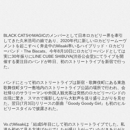
BLACK CATS
や
MAGIC
のメンバーとして日本ロカビリー界を牽引
し
てきた久米浩司の娘であり、
2020
年代に新しいロカビリームー
ヴ
メントを起こすべく奔走中の
Misaki
率いるハイブリッド・
ロカビリ
ーバンド・
The Biscats
。今年
8
月
10
日にロカビリーバンドとしては
実に
30
年振りに
LINE CUBE SHIBUYA(
渋谷公会堂
)
にてライブを開
催する要注目のバン
ドが昨日、初のストリートライブを新宿で行っ
た。
バンドにとって初のストリートライブは新宿・
歌舞伎町にある東急
歌舞伎町タワー敷地内のストリートライブ公認
の場所で行われ、
会
社帰りのサラリーマンや外国人観光客は突然のロカビリーバンド
の
出現に驚き、
スマホで撮影しながら大歓声を送り盛り上がりを見せ
た。翌日
(7
月
3
日
)
リリースの新曲『
Goody Goody Girl
』も初のヒル
ビリースタイルで披露された。
Vo.
の
Misaki
は「結成
5
年目にして初のストリートライブ
でした。
私
達を初めて見る方達ばかりでしたが盛り上がっていただきありが
と