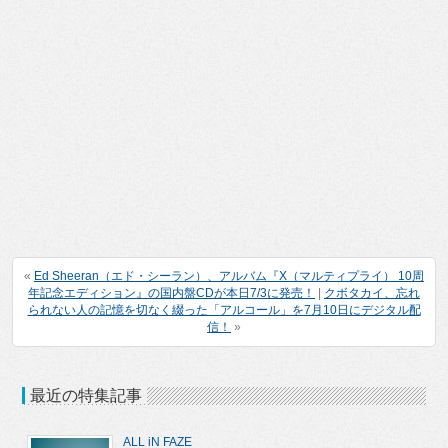
«
Ed Sheeran（エド・シーラン）、アルバム『X（マルティプライ） 10周
年記念エディション』の国内盤CDが本日7/3に発売！
|
クボタカイ、忘れ
られない人の記憶を切なく綴った「アルコール」を7月10日にデジタル配
信！
»
最近の特集記事
ALL iN FAZE