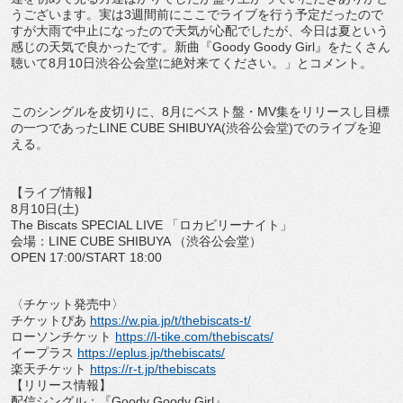
うございます。実は
3
週間前にここでライブを行う予定だったの
で
すが大雨で中止になったので天気が心配でしたが、
今日は夏という
感じの天気で良かったです。新曲『
Goody Goody Girl
』をたくさん
聴いて
8
月
10
日渋谷公会堂に絶対来てくだ
さい。」とコメント。
このシングルを皮切りに、
8
月にベスト盤・
MV
集をリリースし目
標
の一つであった
LINE CUBE SHIBUYA(
渋谷公会堂
)
でのライブを迎
える。
【ライブ情報】
8
月
10
日
(
土
)
The Biscats SPECIAL LIVE
「ロカビリーナイト」
会場：
LINE CUBE SHIBUYA
（渋谷公会堂）
OPEN 17:00/START 18:00
〈チケット発売中〉
チケットぴあ
https://w.pia.jp/t/
thebiscats-t/
ローソンチケット
https://l-tike.com/
thebiscats/
イープラス
https://eplus.jp/
thebiscats/
楽天チケット
https://r-t.jp/
thebiscats
【リリース情報】
配信シングル：『
Goody Goody Girl
』