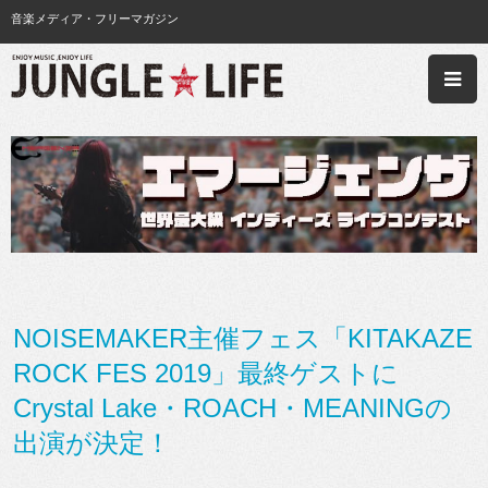
音楽メディア・フリーマガジン
NOISEMAKER主催フェス「KITAKAZE
ROCK FES 2019」最終ゲストに
Crystal Lake・ROACH・MEANINGの
出演が決定！