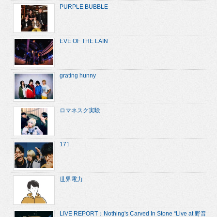
PURPLE BUBBLE
EVE OF THE LAIN
grating hunny
ロマネスク実験
171
世界電力
LIVE REPORT：Nothing's Carved In Stone “Live at 野音