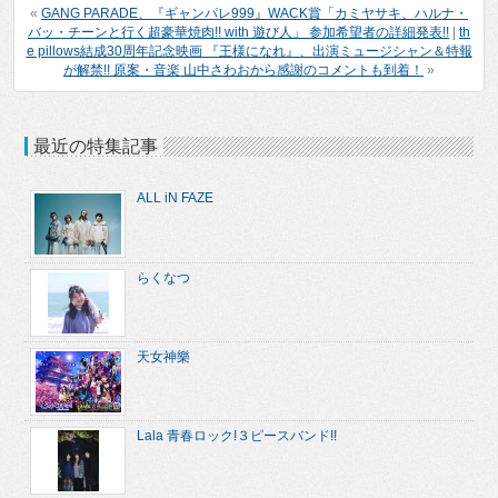
«
GANG PARADE、『ギャンパレ999』WACK賞「カミヤサキ、ハルナ・
バッ・チーンと行く超豪華焼肉!! with 遊び人」 参加希望者の詳細発表!!
|
th
e pillows結成30周年記念映画 『王様になれ』、出演ミュージシャン＆特報
が解禁!! 原案・音楽 山中さわおから感謝のコメントも到着！
»
最近の特集記事
ALL iN FAZE
らくなつ
天女神樂
Lala 青春ロック!３ピースバンド!!