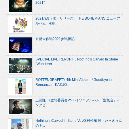
2021”...
2021/9/8（水）リリース、THE BOHEMIANS ニューア
ルバム『ess...
京都大作戦2021参戦後記
SPECIAL LIVE REPORT：Nothing's Carved In Stone
“Wonderer ...
ROTTENGRAFFTY 4th Mini Album 『Goodbye to
Romance』 KAZUO...
三浦隆一(空想委員会Vo./G.) ソロアルバム『空集合』イ
ンタビ...
Nothing’s Carved In Stone Vo./G.村松拓 続・たっきゅん
のキ...