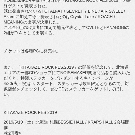
NOISEMAKER主催で行われる「KITAKAZE ROCK FES 2019」の最
終ゲストが発表された。
既に発表されているTOTALFAT / SECRET 7 LINE / AIR SWELL /
Azamiに加えて今回発表されたのはCrystal Lake / ROACH /
MEANINGの出演が決定した。
これ全8組の出演者に加えて地元代表としてCVLTEとHANABOBIの
2組がO.A.として出演する。
チケットは各種PGに発売中。
また、「KITAKAZE ROCK FES.2019」の開催を記念して、北海道
エリアの一部CDショップにてNOISEMAKER関連商品をご購入いた
だくと、特製ステッカーをプレゼントするキャンペーンが
4/30(火・祝)よりスタート。ステッカーは数量限定となるので、対
象店舗をチェックして、ぜひCDとステッカーをゲットしてほし
い。
KITAKAZE ROCK FES 2019
2019/5/19（土）北海道 札幌BESSIE HALL / KRAPS HALL 2会場開
催
<出演者>