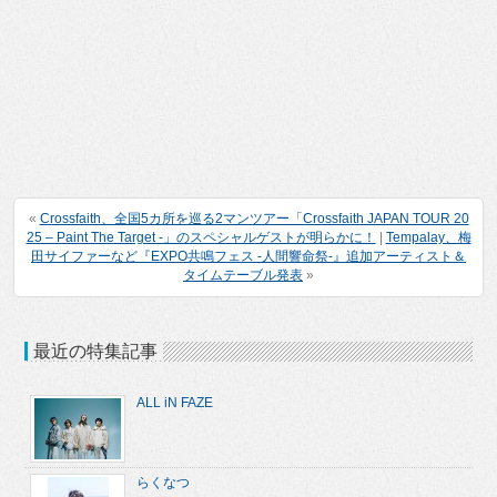
«
Crossfaith、全国5カ所を巡る2マンツアー「Crossfaith JAPAN TOUR 20
25 – Paint The Target -」のスペシャルゲストが明らかに！
|
Tempalay、梅
田サイファーなど『EXPO共鳴フェス -人間響命祭-』追加アーティスト＆
タイムテーブル発表
»
最近の特集記事
ALL iN FAZE
らくなつ