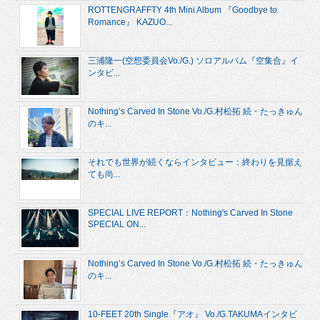
ROTTENGRAFFTY 4th Mini Album 『Goodbye to
Romance』 KAZUO...
三浦隆一(空想委員会Vo./G.) ソロアルバム『空集合』イ
ンタビ...
Nothing’s Carved In Stone Vo./G.村松拓 続・たっきゅん
のキ...
それでも世界が続くならインタビュー：終わりを見据え
ても尚...
SPECIAL LIVE REPORT：Nothing's Carved In Stone
SPECIAL ON...
Nothing’s Carved In Stone Vo./G.村松拓 続・たっきゅん
のキ...
10-FEET 20th Single『アオ』 Vo./G.TAKUMAインタビ