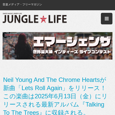
音楽メディア・フリーマガジン
Neil Young And The Chrome Heartsが
新曲「Lets Roll Again」をリリース！
この楽曲は2025年6月13日（金）にリ
リースされる最新アルバム『Talking
To The Trees』に収録される。