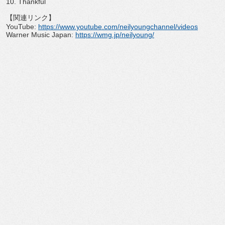
10. Thankful
【関連リンク】
YouTube:
https://www.youtube.com/
neilyoungchannel/videos
Warner Music Japan:
https://wmg.jp/neilyoung/