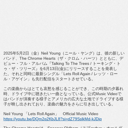
2025年5月2日（金）Neil Young（ニール・ヤング）は、彼の新しい
バンド、The Chrome Hearts（ザ・クロム・ハーツ）とともに、デ
ビュー・フル・
アルバム『Talking To The Trees / トーキング・ト
ゥ・ザ・ツリーズ』を6月13日(金)
にリリースすることを発表し
た。それと同時に最新シングル「
Lets Roll Again / レッツ・ロー
ル・アゲイン」も先行配信をスタートさせている。
この楽曲からはとても哀愁を感じることができ、
この時期の夕暮れ
時、ドライブ中に聴きたい一曲となっている。
公式Music Videoで
はバンドが演奏する様子とアメリカの広大な土地でド
ライブする様
子が映し出されており、
楽曲の魅力をさらに引き出している。
Neil Young 「Lets Roll Again」 Official Music Video
https://youtu.be/DQm2q2KbJL8?
si=dZ79SslkMd-kJDiq