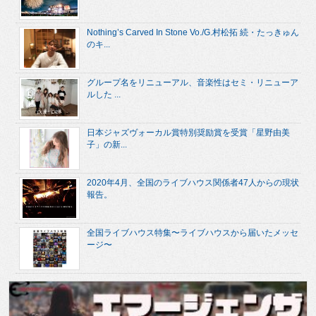
Nothing’s Carved In Stone Vo./G.村松拓 続・たっきゅん
のキ...
グループ名をリニューアル、音楽性はセミ・リニューア
ルした ...
日本ジャズヴォーカル賞特別奨励賞を受賞「星野由美
子」の新...
2020年4月、全国のライブハウス関係者47人からの現状
報告。
全国ライブハウス特集〜ライブハウスから届いたメッセ
ージ〜