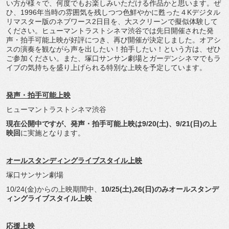
い方が様々で、
何度でもお楽しみいただける作品かと思います。ぜ
ひ、
1996年当時の雰囲気を残しつつ色鮮やかに甦った４Kデジタル
リマスター版のネブワース2日目を、
大スクリーンで擬似体験して
ください。
ヒューマントラストシネマ渋谷では先日開催された発
声・
拍手可能上映が好評につき、再び開催が決定しました。
オアシ
スの演奏を観ながら声を出したい！拍手したい！
という方は、ぜひ
ご参加ください。また、
塚口サンサン劇場とガーデンシネマでもラ
イブの気持ちを盛り上げ
られる特別な上映を予定しています。
発声・拍手可能上映
ヒューマントラストシネマ渋谷
現在公開中ですが、発声・拍手可能上映は9/20(土)、9/
21(日)の上
映回
に実施となります。
オールスタンディングライブスタイル上映
塚口サンサン劇場
10/24(金)からの上映期間中、
10/25(土),26(
日)のみオールスタンデ
ィングライブスタイル上映
応援上映