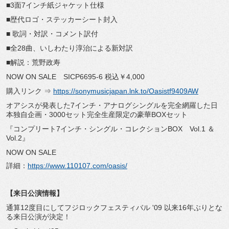
■3面7インチ紙ジャケット仕様
■歴代ロゴ・ステッカーシート封入
■ 歌詞・対訳・コメント訳付
■全28曲、いしわたり淳治による新対訳
■解説：荒野政寿
NOW ON SALE SICP6695-6 税込￥4,000
購入リンク ⇒
https://sonymusicjapan.lnk.to/
Oasistf9409AW
オアシスが発表した7インチ・
アナログシングルを完全網羅した日
本独自企画・
3000セット完全生産限定の豪華BOXセット
『コンプリート7インチ・シングル・コレクションBOX Vol.1 ＆
Vol.2』
NOW ON SALE
詳細：
https://www.110107.com/
oasis/
【来日公演情報】
通算12度目にしてフジロックフェスティバル '09 以来16年ぶりとな
る来日公演が決定！