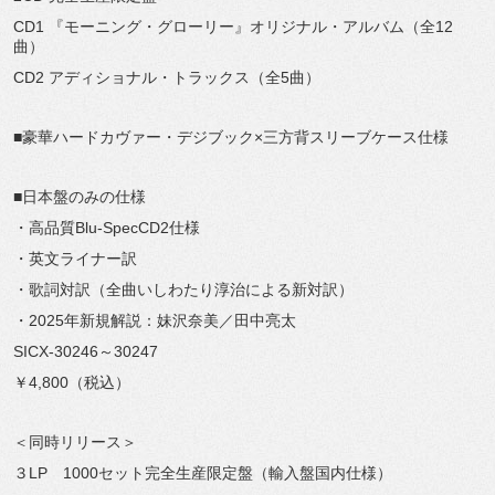
CD1 『モーニング・グローリー』オリジナル・アルバム（全12
曲）
CD2 アディショナル・トラックス（全5曲）
■豪華ハードカヴァー・デジブック×三方背スリーブケース仕様
■日本盤のみの仕様
・高品質Blu-SpecCD2仕様
・英文ライナー訳
・歌詞対訳（全曲いしわたり淳治による新対訳）
・2025年新規解説：妹沢奈美／田中亮太
SICX-30246～30247
￥4,800（税込）
＜同時リリース＞
３LP 1000セット完全生産限定盤（輸入盤国内仕様）