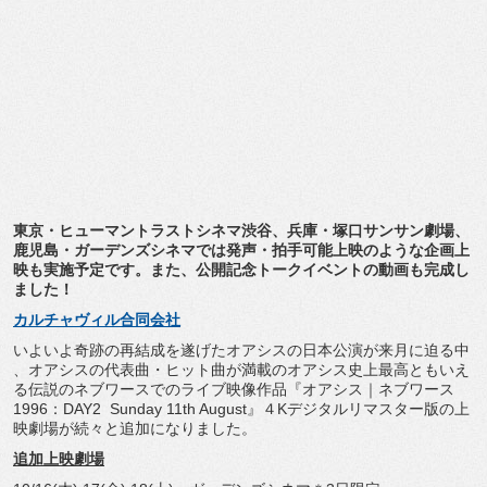
東京・ヒューマントラストシネマ渋谷、兵庫・塚口サンサン劇場、
鹿児島・ガーデンズシネマでは発声・
拍手可能上映のような企画上
映も実施予定です。また、
公開記念トークイベントの動画も完成し
ました！
カルチャヴィル合同会社
いよいよ奇跡の再結成を遂げたオアシスの日本公演が来月に迫る中
、オアシスの代表曲・
ヒット曲が満載のオアシス史上最高ともいえ
る伝説のネブワースで
のライブ映像作品『オアシス｜ネブワース
1996：DAY2 Sunday 11th August』
４Kデジタルリマスター版の上
映劇場が続々と追加になりました。
追加上映劇場