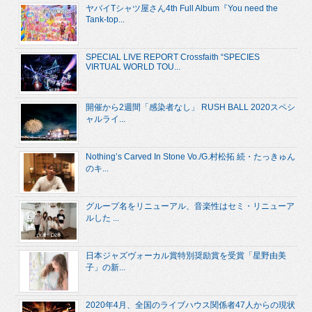
ヤバイTシャツ屋さん4th Full Album『You need the
Tank-top...
SPECIAL LIVE REPORT Crossfaith “SPECIES
VIRTUAL WORLD TOU...
開催から2週間「感染者なし」 RUSH BALL 2020スペシ
ャルライ...
Nothing’s Carved In Stone Vo./G.村松拓 続・たっきゅん
のキ...
グループ名をリニューアル、音楽性はセミ・リニューア
ルした ...
日本ジャズヴォーカル賞特別奨励賞を受賞「星野由美
子」の新...
2020年4月、全国のライブハウス関係者47人からの現状