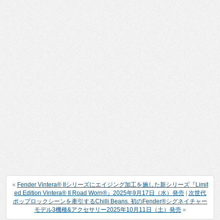
«
Fender Vintera® IIシリーズにエイジング加工を施した新シリーズ『Limit
ed Edition Vintera® II Road Worn®』2025年9月17日（水）発売
|
次世代
ポップロックシーンを牽引するChilli Beans. 初のFender®︎シグネイチャー
モデル3機種&アクセサリー2025年10月11日（土）発売
»