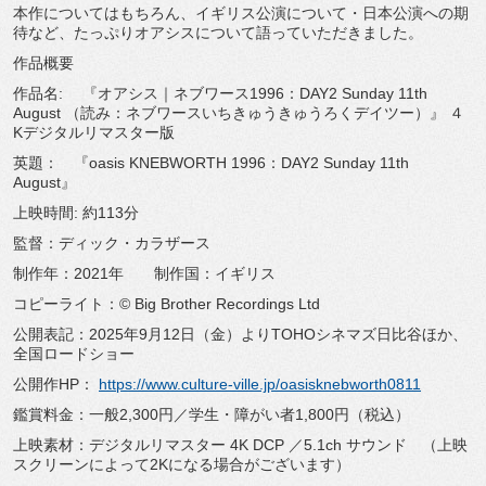
本作についてはもちろん、イギリス公演について・
日本公演への期
待など、
たっぷりオアシスについて語っていただきました。
作品概要
作品名: 『オアシス｜ネブワース1996：DAY2 Sunday 11th
August （読み：ネブワースいちきゅうきゅうろくデイツー）』 ４
Kデジタルリマスター版
英題： 『oasis KNEBWORTH 1996：DAY2 Sunday 11th
August』
上映時間: 約113分
監督：ディック・カラザース
制作年：2021年 制作国：イギリス
コピーライト：© Big Brother Recordings Ltd
公開表記：2025年9月12日（金）
よりTOHOシネマズ日比谷ほか、
全国ロードショー
公開作HP：
https://www.culture-ville.jp/
oasisknebworth0811
鑑賞料金：一般2,300円／学生・障がい者1,800円（
税込）
上映素材：デジタルリマスター 4K DCP ／5.1ch サウンド （上映
スクリーンによって2Kになる場合がございます）