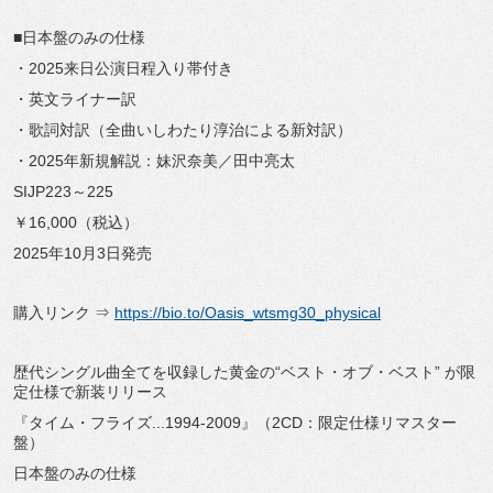
■日本盤のみの仕様
・2025来日公演日程入り帯付き
・英文ライナー訳
・歌詞対訳（全曲いしわたり淳治による新対訳）
・2025年新規解説：妹沢奈美／田中亮太
SIJP223～225
￥16,000（税込）
2025年10月3日発売
購入リンク ⇒
https://bio.to/Oasis_wtsmg30_
physical
歴代シングル曲全てを収録した黄金の“ベスト・オブ・ベスト” が限
定仕様で新装リリース
『タイム・フライズ...1994-2009』（2CD：
限定仕様リマスター
盤）
日本盤のみの仕様