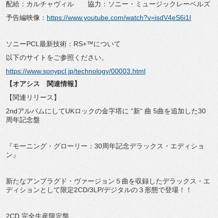
配給：カルチャヴィル 協力：ソニー・ミュージックレーベルズ
予告編映像：
https://www.youtube.com/
watch?v=isdV4eS6i1I
ソニーPCL最新技術：RS+™について
以下のサイトをご参照ください。
https://www.sonypcl.jp/
technology/00003.html
【オアシス 関連情報】
【関連リリース】
2ndアルバムにしてUKロックの金字塔に “新“ 曲 5曲を追加した30
周年記念盤
『モーニング・グローリー：30周年記念デラックス・
エディショ
ン』
新たなアンプラグド・ヴァージョン５曲を収録したデラックス・
エ
ディションとして限定2CD/3LP/
デジタルの３形態で登場！！
2CD 完全生産限定盤