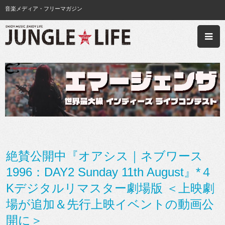
音楽メディア・フリーマガジン
絶賛公開中『オアシス｜ネブワース
1996：DAY2 Sunday 11th August』*４
Kデジタルリマスター劇場版 ＜上映劇
場が追加＆先行上映イベントの動画公
開に＞