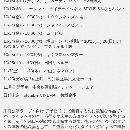
10/16(木) 17(金) 18(土) ガーデンズシネマ＊3日限定
10/17(金)～ローソン・ユナイテッドシネマ STYLE-Sみなとみらい
10/24(金)～10/30(木) １０９シネマズ木場
10/24(金)～10/30(木) シネマイクスピアリ
10/24(金)～10/30(木) ムービル
10/24(金)～10/30(木) 塚口サンサン劇場 ＊10/25(土),26(日)
はオー
ルスタンディングライブスタイル上映
10/25(土)～10/31(金) キネマ旬報シアター
10/25(土)～11/2(日) 日田リベルテ
11/7(金)～11/13(木) 小山シネマロブレ
11/25(火)のみ3回上映 高知県立県民文化ホール
11月公開予定 中央映画劇場／シアター・シエマ
日程未定 ufotable CINEMA ／桜坂劇場
来日公演ライブへ向けて“予習”
として鑑賞するのに最適な作品です
が、
ライブへ今のところ行くか未定の方はライブへの想いを馳せる
ため
、そして来日公演の後も上映する劇場があるので、
今年のオア
シス体験の総決算として、
ご鑑賞いただくタイミングによって味わ