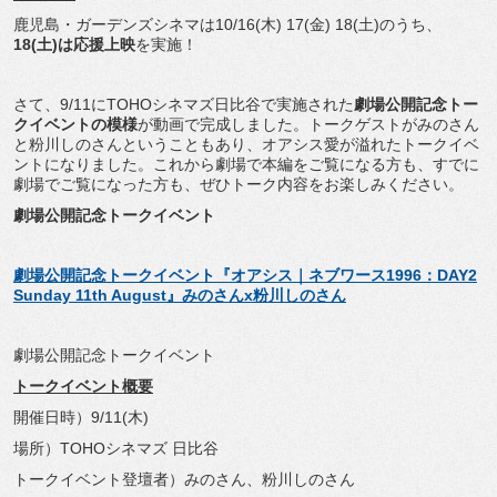
鹿児島・ガーデンズシネマは10/16(木) 17(金) 18(土)のうち、
18(土)は応援上映
を実施！
さて、9/11にTOHOシネマズ日比谷で実施された
劇場公開記
念トー
クイベントの模様
が動画で完成しました。
トークゲストがみのさん
と粉川しのさんということもあり、
オアシス愛が溢れたトークイベ
ントになりました。
これから劇場で本編をご覧になる方も、
すでに
劇場でご覧になった方も、
ぜひトーク内容をお楽しみください。
劇場公開記念トークイベント
劇場公開記念トークイベント『オアシス｜ネブワース1996：
DAY2
Sunday 11th August』みのさんx粉川しのさん
劇場公開記念トークイベント
トークイベント概要
開催日時）9/11(木)
場所）TOHOシネマズ 日比谷
トークイベント登壇者）みのさん、粉川しのさん