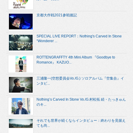
京都大作戦2021参戦後記
SPECIAL LIVE REPORT：Nothing's Carved In Stone
“Wonderer ...
ROTTENGRAFFTY 4th Mini Album 『Goodbye to
Romance』 KAZUO...
三浦隆一(空想委員会Vo./G.) ソロアルバム『空集合』イ
ンタビ...
Nothing’s Carved In Stone Vo./G.村松拓 続・たっきゅん
のキ...
それでも世界が続くならインタビュー：終わりを見据え
ても尚...