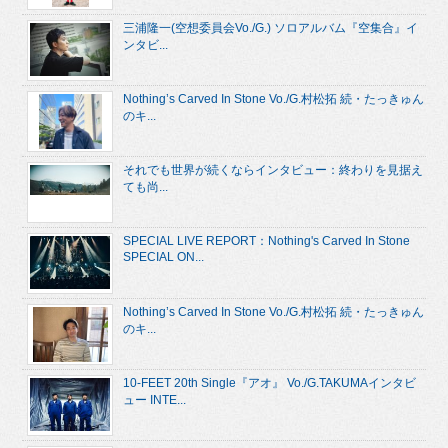
三浦隆一(空想委員会Vo./G.) ソロアルバム『空集合』イ
ンタビ...
Nothing’s Carved In Stone Vo./G.村松拓 続・たっきゅん
のキ...
それでも世界が続くならインタビュー：終わりを見据え
ても尚...
SPECIAL LIVE REPORT：Nothing's Carved In Stone
SPECIAL ON...
Nothing’s Carved In Stone Vo./G.村松拓 続・たっきゅん
のキ...
10-FEET 20th Single『アオ』 Vo./G.TAKUMAインタビ
ュー INTE...