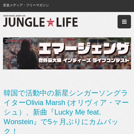
音楽メディア・フリーマガジン
韓国で活動中の新星シンガーソングラ
イターOlivia Marsh (オリヴィア・マー
シュ）、新曲『Lucky Me feat.
Wonstein』で5ヶ月ぶりにカムバッ
ク！