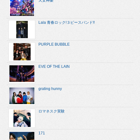
天女神樂
Lala 青春ロック!３ピースバンド!!
PURPLE BUBBLE
EVE OF THE LAIN
grating hunny
ロマネスク実験
171