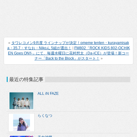
«
タワレコメン9月度 ラインナップが決定！omeme tenten・kurayamisak
a・35.7・すなお・Nikoん 5組が選出！
|
FM802「ROCK KIDS 802-OCHIK
EN Goes ON!!-」にて、毎週水曜日に花村想太（Da-iCE）が登場！新コー
ナー「Back to the Block」がスタート！
»
最近の特集記事
ALL iN FAZE
らくなつ