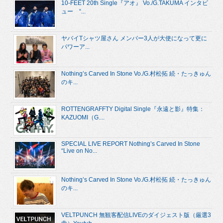
10-FEET 20th Single『アオ』 Vo./G.TAKUMA インタビ
ュー “...
ヤバイTシャツ屋さん メンバー3人が大使になって更に
パワーア...
Nothing’s Carved In Stone Vo./G.村松拓 続・たっきゅん
のキ...
ROTTENGRAFFTY Digital Single『永遠と影』特集：
KAZUOMI（G....
SPECIAL LIVE REPORT Nothing’s Carved In Stone
“Live on No...
Nothing’s Carved In Stone Vo./G.村松拓 続・たっきゅん
のキ...
VELTPUNCH 無観客配信LIVEのダイジェスト版（厳選3