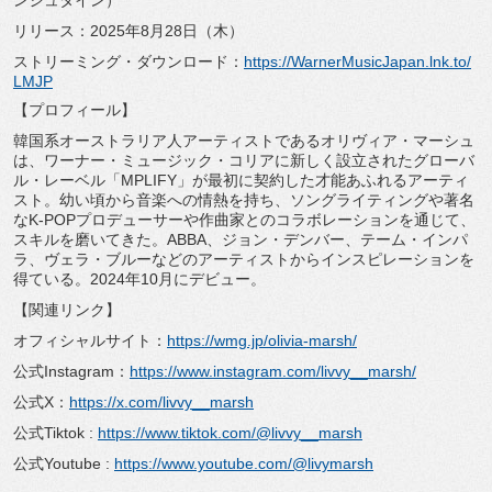
ンシュタイン）
リリース：2025年8月28日（木）
ストリーミング・ダウンロード：
https://WarnerMusicJapan.lnk.to/
LMJP
【プロフィール】
韓国系オーストラリア人アーティストであるオリヴィア・マーシュ
は、ワーナー・ミュージック・コリアに新しく設立されたグローバ
ル・レーベル「MPLIFY」が最初に契約した才能あふれるアーティ
スト。幼い頃から音楽への情熱を持ち、ソングライティングや著名
なK-POPプロデューサーや作曲家とのコラボレーションを通じて、
スキルを磨いてきた。ABBA、ジョン・デンバー、テーム・インパ
ラ、ヴェラ・ブルーなどのアーティストからインスピレーションを
得ている。2024年10月にデビュー。
【関連リンク】
オフィシャルサイト：
https://wmg.jp/olivia-marsh/
公式Instagram：
https://www.instagram.com/livvy__marsh/
公式X：
https://x.com/livvy__marsh
公式Tiktok :
https://www.tiktok.com/@livvy__marsh
公式Youtube :
https://www.youtube.com/@livymarsh