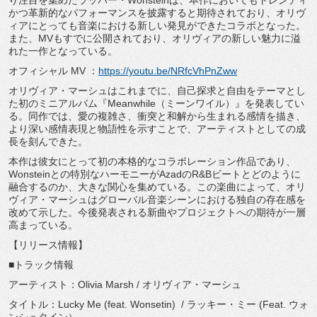
り注目を集めたラッパー・Wonsteinは、本作においてもトレンディ
かつ革新的なパフォーマンスを披露すると期待されており、オリヴ
ィアにとっても音楽における新しい発見ができたコラボとなった。
また、MVもすでに公開されており、オリヴィアの新しい魅力に溢
れた一作となっている。
オフィシャル MV ：
https://youtu.be/NRfcVhPnZww
オリヴィア・マーシュはこれまでに、自己探求と自由をテーマとし
た初のミニアルバム『Meanwhile（ミーンワイル）』を発表してい
る。同作では、愛の複雑さ、衝突と和解から生まれる感情を描き、
より深い感情表現と物語性を示すことで、アーティストとしての成
長を刻んできた。
本作は彼女にとって初の本格的なコラボレーション作品であり、
Wonsteinとの特別なハーモニーがAzadのR&Bビートとどのように
融合するのか、大きな関心を集めている。この楽曲によって、オリ
ヴィア・マーシュはグローバル音楽シーンにおける独自の存在感を
改めて示した。今後発表される新曲やプロジェクトへの期待が一層
高まっている。
【リリース情報】
■トラック情報
アーティスト：Olivia Marsh / オリヴィア・マーシュ
タイトル：Lucky Me (feat. Wonsetin) / ラッキー・ミー (Feat. ウォ