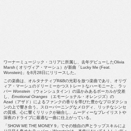
ワーナーミュージック・コリアに所属し、去年デビューしたOlivia
Marsh ( オリヴィア・マーシュ）が新曲「Lucky Me (Feat.
Wonstein)」を8月28日にリリースした。
この楽曲は、オルタナティブR&Bの光彩を放つ楽曲であり、オリヴ
ィア・マーシュのドリーミーかつストレートなハーモニーと、ラッ
パー
Wonstein
（ウォンシュタイン）の温かみあるボーカルが交差
し、
Emotional Oranges
（エモーショナル・オレンジズ）の
Azad（アザド）によるファンクの香りを帯びた豊かなプロダクショ
ンの上で響き合う。スローバーニングなメロディ、リッチなシンセ
の質感、心に響くリリックが融合し、ムーディーなプレイリストや
深夜のドライブに最適な一曲に仕上がっている。
「SHOW ME THE MONEY 9」でその独自の声とラップスキルによ