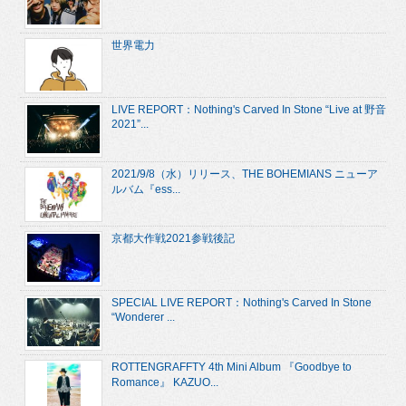
世界電力
LIVE REPORT：Nothing's Carved In Stone “Live at 野音
2021”...
2021/9/8（水）リリース、THE BOHEMIANS ニューア
ルバム『ess...
京都大作戦2021参戦後記
SPECIAL LIVE REPORT：Nothing's Carved In Stone
“Wonderer ...
ROTTENGRAFFTY 4th Mini Album 『Goodbye to
Romance』 KAZUO...