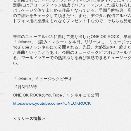
定盤にはアコースティック編成でパフォーマンスした撮りおろし
パッケージ全体で楽しめる作品となっている。早期予約特典、
ので詳細をチェックして頂きたい。また、デジタル配信アルバムのPre
トフォン用の壁紙をもれなくプレゼント中なので、そちらも見
来年のニューアルバムに向けて走り出したONE OK ROCK、
「+Matter」（読み：マター）を本日、リリースし、ミュージックビ
YouTubeチャンネルにて公開される。先日、大盛況の中、終
た新曲ということもあり、今回のミュージックビデオはワール
る。ワールドツアーでの熱狂ぶりを再び体感できるミュージッ
い。
「+Matter」ミュージックビデオ
12月6日23時
ONE OK ROCKのYouTubeチャンネルにて公開
https://www.youtube.com/@ONEOKROCK
＜リリース情報＞