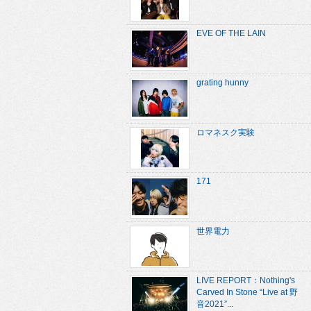
EVE OF THE LAIN
grating hunny
ロマネスク実験
171
世界電力
LIVE REPORT：Nothing's
Carved In Stone “Live at 野
音2021”...