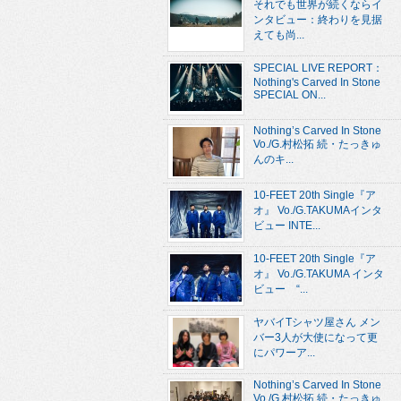
それでも世界が続くならイ
ンタビュー：終わりを見据
えても尚...
SPECIAL LIVE REPORT：
Nothing's Carved In Stone
SPECIAL ON...
Nothing’s Carved In Stone
Vo./G.村松拓 続・たっきゅ
んのキ...
10-FEET 20th Single『ア
オ』 Vo./G.TAKUMAインタ
ビュー INTE...
10-FEET 20th Single『ア
オ』 Vo./G.TAKUMA インタ
ビュー “...
ヤバイTシャツ屋さん メン
バー3人が大使になって更
にパワーア...
Nothing’s Carved In Stone
Vo./G.村松拓 続・たっきゅ