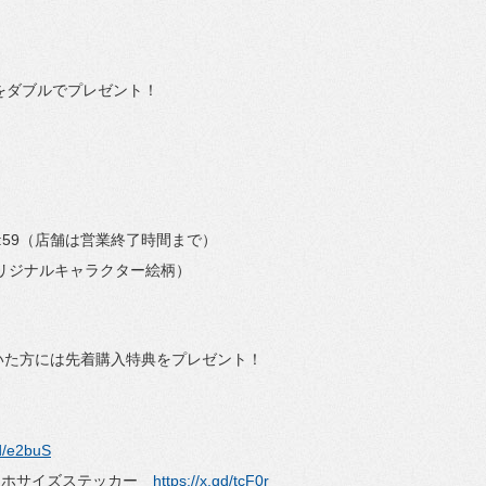
典をダブルでプレゼント！
)23:59（店舗は営業終了時間まで）
オリジナルキャラクター絵柄）
いた方には先着購入特典をプレゼント！
gd/e2buS
スマホサイズステッカー
https://x.gd/tcF0r