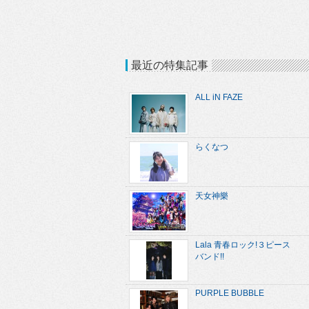
最近の特集記事
ALL iN FAZE
らくなつ
天女神樂
Lala 青春ロック!３ピース
バンド!!
PURPLE BUBBLE