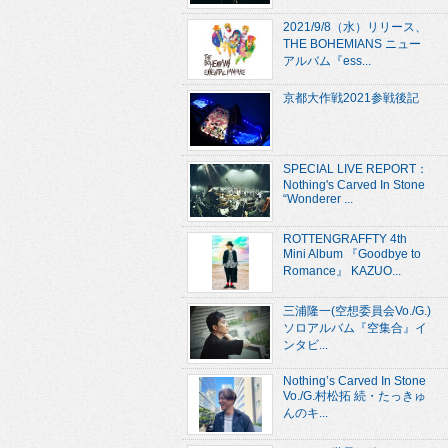
2021/9/8（水）リリース、
THE BOHEMIANS ニュー
アルバム『ess...
京都大作戦2021参戦後記
SPECIAL LIVE REPORT：
Nothing's Carved In Stone
“Wonderer ...
ROTTENGRAFFTY 4th
Mini Album 『Goodbye to
Romance』 KAZUO...
三浦隆一(空想委員会Vo./G.)
ソロアルバム『空集合』イ
ンタビ...
Nothing’s Carved In Stone
Vo./G.村松拓 続・たっきゅ
んのキ...