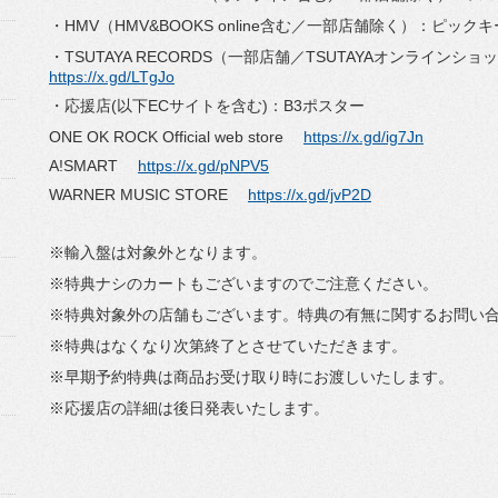
・HMV（HMV&BOOKS online含む／一部店舗除く）：ピッ
・TSUTAYA RECORDS（一部店舗／TSUTAYAオンライン
https://x.gd/LTgJo
・応援店(以下ECサイトを含む)：B3ポスター
ONE OK ROCK Official web store
https://x.gd/ig7Jn
A!SMART
https://x.gd/pNPV5
WARNER MUSIC STORE
https://x.gd/jvP2D
※輸入盤は対象外となります。
※特典ナシのカートもございますのでご注意ください。
※特典対象外の店舗もございます。特典の有無に関するお問い
※特典はなくなり次第終了とさせていただきます。
※早期予約特典は商品お受け取り時にお渡しいたします。
※応援店の詳細は後日発表いたします。