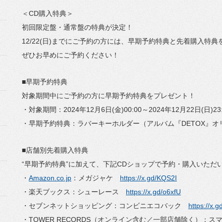
＜CD購入特典＞
初回限定盤・通常盤の特典が決定！
12/22(日)までにご予約の方には、早期予約特典と先着購入特
ぜひお早めにご予約ください！
■早期予約特典
対象期間中にご予約の方に早期予約特典をプレゼント！
・対象期間：2024年12月6日(金)00:00～2024年12月22日(日
・早期予約特典：ラバーキーホルダー（アルバム『DETOX』
■店舗別先着購入特典
“早期予約特典”に加えて、下記CDショップで予約・購入いただ
・
Amazon.co.jp
：メガジャケ
https://x.gd/KQS2I
・楽天ブックス：シューレース
https://x.gd/o6xfU
・セブンネットショッピング：コンビニエコバック
https://x.
・TOWER RECORDS（オンライン含む／一部店舗除く）：