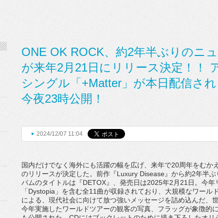
ONE OK ROCK、約2年半ぶりのニ
が来年2月21日にリリース決定！！
シングル「+Matter」が本日配信
今夜23時公開！
2024/12/07 11:04
国内だけでなく海外にも活躍の幅を広げ、来年で20周年をむかえる
のリリースが決定した。前作『Luxury Disease』から約2
バムのタイトルは『DETOX』、発売日は2025年2月21日。今年リリ
「Dystopia」を含む全11曲が収録されており、大規模なワールド
による、現代社会に向けて放つ強いメッセージを詰め込んだ、
今年実施したワールドツアーの観客の写真、フラッグが象徴的
も公開された。CDにはブックレットのために描き下ろしたオリ