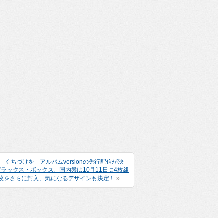
一度、くちづけを」アルバムversionの先行配信が決
ラックス・ボックス。国内盤は10月11日に4枚組
1枚をさらに封入、気になるデザインも決定！
»