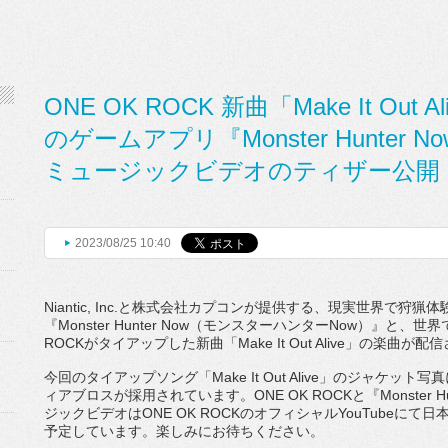
ONE OK ROCK 新曲「Make It Out 
のゲームアプリ『Monster Hunter
ミュージックビデオのティザー公開
2023/08/25 10:40
Niantic, Inc.
と株式会社カプコンが提供する、
現実世界で狩猟体
『
Mon
ster Hunter Now
（モンスターハンター
Now
）』と、
世界
ROCK
がタイアップした新曲「
Make It Out Alive
」の楽曲が配信
今回のタイアップソング「
Make It Out Alive
」のジャケット写真
ィアブロスが採用されています。
ONE OK ROCK
と『
Monster H
ジックビデオは
ONE OK ROCK
のオフィシャル
YouTube
にて日
予定しています。
楽しみにお待ちください。