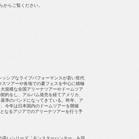
らからご覧ください。
レッシブなライブパフォーマンス
が若い世代
ウスツアーや各地での夏フェスを中心に積極
、
大規模な全国アリーナツアーやドームツア
の契約をし、
アルバム発売を経てアメリカ、
界基準のバンドになってきている。昨年、ア
せ、
今年は日本国内のドームツアーを開催
となるアジアでのアリーナツアーを行う
予
の高いシリーズ「モンスターハンター」
を現