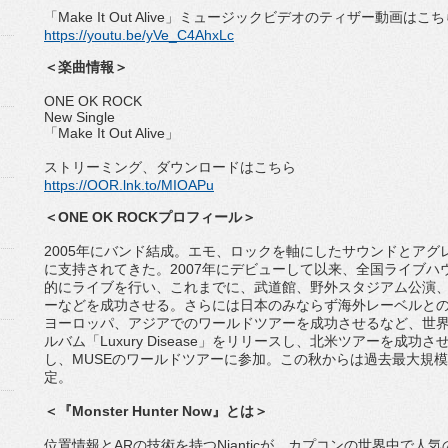
「
Make It Out Alive
」
ミュージックビデオのティザー動画はこち
https://youtu.be/yVe_C4AhxLc
＜楽曲情報＞
ONE OK ROCK
New Single
「
Make It Out Alive
」
ストリーミング、ダウンロードはこちら
https://OOR.lnk.to/MIOAPu
＜
ONE OK ROCK
プロフィール＞
2005
年にバンド結成。エモ、
ロックを軸にしたサウンドとアグ
に支持されてきた。
2007
年にデビューして以来、
全国ライブハ
的にライ
ブを行い、これまでに、武道館、野外スタジアム公演
ーなどを成功させる。
さらには日本のみならず海外レーベルと
ヨーロッパ、
アジアでのワールドツアーを成功させるなど、
世
ルバム「
Luxur
y Disease
」をリリースし、北米ツアーを成功さ
し、
MUSE
のワールドツア
ーに参加。
この秋からは過去最大規模
定。
＜
『
Monster Hunter Now
』とは
＞
位置情報と
AR
の技術を持つ
Niantic
が、
カプコンの世界中で人気