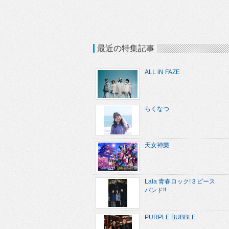
最近の特集記事
ALL iN FAZE
らくなつ
天女神樂
Lala 青春ロック!３ピース
バンド!!
PURPLE BUBBLE