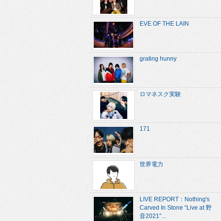
EVE OF THE LAIN
grating hunny
ロマネスク実験
171
世界電力
LIVE REPORT：Nothing's
Carved In Stone “Live at 野
音2021”...