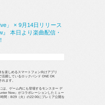
Alive」 × 9月14日リリース
 Now』 本日より楽曲配信・
！
験を楽しめるスマートフォン向けアプリ
で活躍しているロックバンド
ONE OK
されます。
には、
ゲーム内にも登場するモンスター デ
unter Now
』がコラボレーションしたミュー
本時間：
8/29
（
火）の
22:00
にプレミア公開を