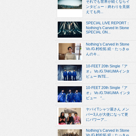
それでも世界が続くならイ
ンタビュー：終わりを見据
えても尚...
SPECIAL LIVE REPORT：
Nothing's Carved In Stone
SPECIAL ON...
Nothing’s Carved In Stone
Vo./G.村松拓 続・たっきゅ
んのキ...
10-FEET 20th Single『ア
オ』 Vo./G.TAKUMAインタ
ビュー INTE...
10-FEET 20th Single『ア
オ』 Vo./G.TAKUMA インタ
ビュー “...
ヤバイTシャツ屋さん メン
バー3人が大使になって更
にパワーア...
Nothing’s Carved In Stone
Vo./G.村松拓 続・たっきゅ