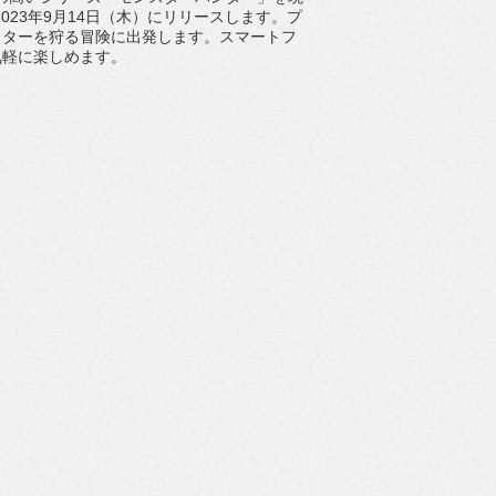
2023
年
9
月
14
日（木）にリリースします。
プ
スターを狩る冒険に出発します。
スマートフ
気軽に楽しめます。