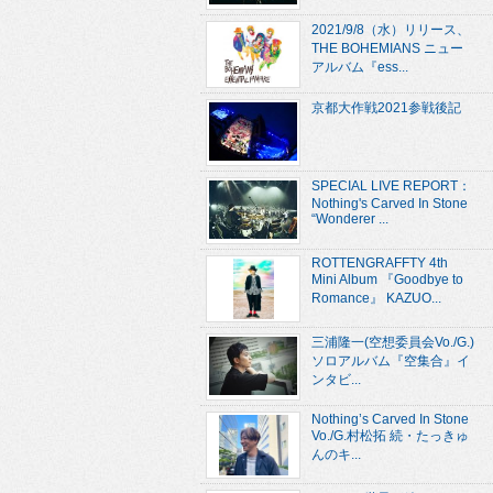
2021/9/8（水）リリース、
THE BOHEMIANS ニュー
アルバム『ess...
京都大作戦2021参戦後記
SPECIAL LIVE REPORT：
Nothing's Carved In Stone
“Wonderer ...
ROTTENGRAFFTY 4th
Mini Album 『Goodbye to
Romance』 KAZUO...
三浦隆一(空想委員会Vo./G.)
ソロアルバム『空集合』イ
ンタビ...
Nothing’s Carved In Stone
Vo./G.村松拓 続・たっきゅ
んのキ...