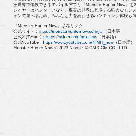
実世界で体験できるモバイルアプリ『
Monster Hunter Now
』を
レイヤーはハンターとなり、
現実の世界に登場する強大なモン
ォンで遊べるため、
みんなと力をあわせるハンティング体験も
『
Monster Hunter Now
』参考リンク
公式サイト：
https://
monsterhunternow.com/ja
（日本語）
公式
X (Twitter)
：
https://twitter.com/
mh_now
（日本語）
公式
YouTube
：
https://www.youtube.
com/@MH_now
（日本語）
Monster Hunter Now © 2023 Niantic. © CAPCOM CO., LTD.