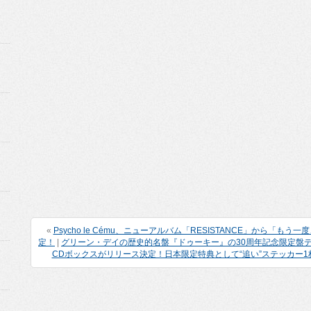
«
Psycho le Cému、ニューアルバム「RESISTANCE」から「もう
定！
|
グリーン・デイの歴史的名盤『ドゥーキー』の30周年記念限定盤デ
CDボックスがリリース決定！日本限定特典として“追い”ステッカー