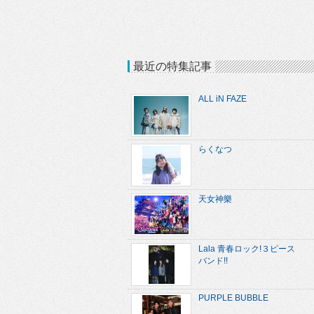
最近の特集記事
ALL iN FAZE
らくなつ
天女神樂
Lala 青春ロック!３ピース
バンド!!
PURPLE BUBBLE