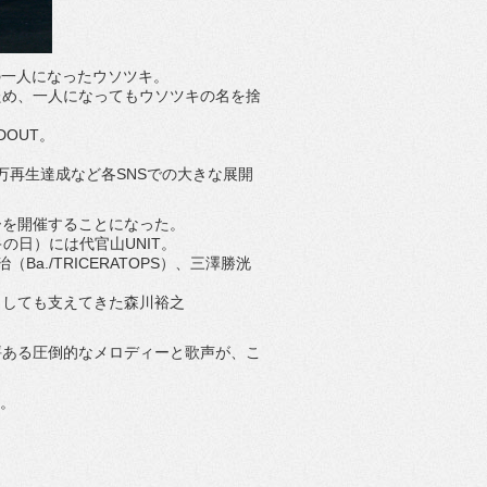
の一人になったウソツキ。
ため、一人になってもウソツキの名を捨
OUT。
0万再生達成など各SNSでの大きな展開
ーを開催することになっ
た。
の日）には代官山UNIT。
Ba./TRICERATOPS）、
三澤勝洸
とし
ても支えてきた森川裕之
評ある圧倒的なメロディーと歌声が、こ
る。