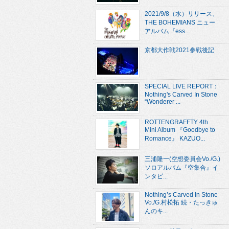
2021/9/8（水）リリース、
THE BOHEMIANS ニュー
アルバム『ess...
京都大作戦2021参戦後記
SPECIAL LIVE REPORT：
Nothing's Carved In Stone
“Wonderer ...
ROTTENGRAFFTY 4th
Mini Album 『Goodbye to
Romance』 KAZUO...
三浦隆一(空想委員会Vo./G.)
ソロアルバム『空集合』イ
ンタビ...
Nothing’s Carved In Stone
Vo./G.村松拓 続・たっきゅ
んのキ...