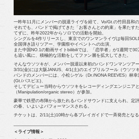
一昨年11月にメンバーの脱退ライヴを経て、Vo/Gt.
の竹田昌和
それでも、バンドで掲げてきた「お客さんとの約束」
を果たす
てずに、
昨年2022年からソロでの活動を開始。
シングルを4作リリースし、
東京でのワンマンライヴは毎回SOLD
全国弾き語りツアー、学園祭やイベントへの出演、
また中国NO.1の動画サイトbilibiliでは、「恋学者」
が1週間で3
も追い風に
、積極的な活動をしてファン層を拡大してきた。
そんなウソツキが、
メンバー脱退以来初のバンドワンマンツア
3/31(金)には大阪JANUS、4/1(土)
のエイプリルフール（ウソツキ
バンドのメンバーには、小松シゲル（Dr./NONA REEVES）林幸治（
(Gt./パスピエ)、
そしてデビュー当時からウソツキをレコーディングエンジニア
（Manipulation/
organic stereo）が参加。
豪華で鉄壁の布陣から放たれるバンドサウンドに支えられ、
定
の春、
いよいよパフォーマンスされる。
チケットは、2/11(土)
10時から各プレイガイドで一斉発売とな
______________________________
＜ライブ情報＞