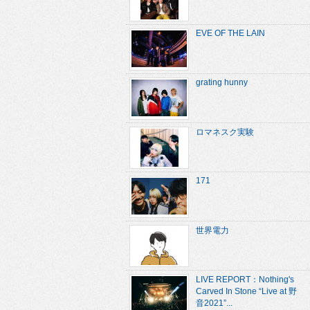
EVE OF THE LAIN
grating hunny
ロマネスク実験
171
世界電力
LIVE REPORT：Nothing's
Carved In Stone “Live at 野
音2021”...