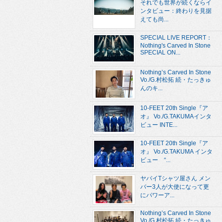
それでも世界が続くならイ
ンタビュー：終わりを見据
えても尚...
SPECIAL LIVE REPORT：
Nothing's Carved In Stone
SPECIAL ON...
Nothing’s Carved In Stone
Vo./G.村松拓 続・たっきゅ
んのキ...
10-FEET 20th Single『ア
オ』 Vo./G.TAKUMAインタ
ビュー INTE...
10-FEET 20th Single『ア
オ』 Vo./G.TAKUMA インタ
ビュー “...
ヤバイTシャツ屋さん メン
バー3人が大使になって更
にパワーア...
Nothing’s Carved In Stone
Vo./G.村松拓 続・たっきゅ