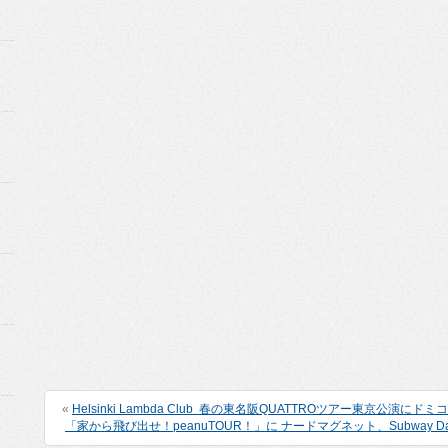
«
Helsinki Lambda Club 春の東名阪QUATTROツアー東京公演に
「家から飛び出せ！peanuTOUR！」に ナードマグネット、Subway Day