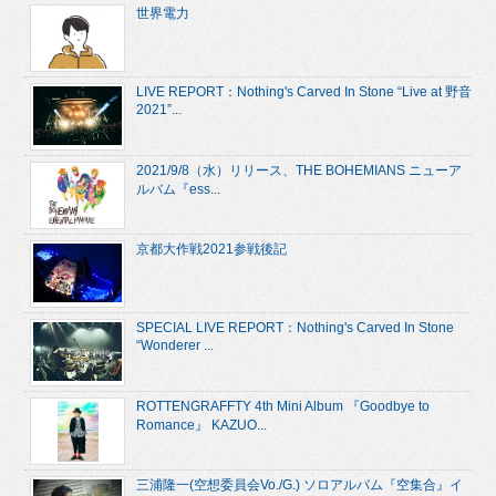
世界電力
LIVE REPORT：Nothing's Carved In Stone “Live at 野音
2021”...
2021/9/8（水）リリース、THE BOHEMIANS ニューア
ルバム『ess...
京都大作戦2021参戦後記
SPECIAL LIVE REPORT：Nothing's Carved In Stone
“Wonderer ...
ROTTENGRAFFTY 4th Mini Album 『Goodbye to
Romance』 KAZUO...
三浦隆一(空想委員会Vo./G.) ソロアルバム『空集合』イ