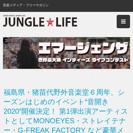
音楽メディア・フリーマガジン
福島県・猪苗代野外音楽堂６周年、シ
ーズンはじめのイベント“音開き
2020”開催決定！ 第1弾出演アーティス
トとしてMONOEYES・ストレイテナ
ー・G-FREAK FACTORY など豪華メ