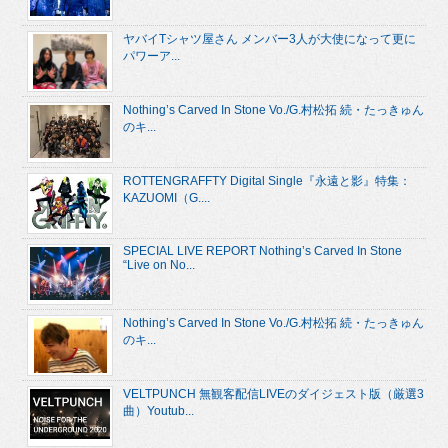
ヤバイTシャツ屋さん メンバー3人が大使になって更に
パワーア...
Nothing’s Carved In Stone Vo./G.村松拓 続・たっきゅん
のキ...
ROTTENGRAFFTY Digital Single『永遠と影』特集：
KAZUOMI（G....
SPECIAL LIVE REPORT Nothing’s Carved In Stone
“Live on No...
Nothing’s Carved In Stone Vo./G.村松拓 続・たっきゅん
のキ...
VELTPUNCH 無観客配信LIVEのダイジェスト版（厳選3
曲）Youtub...