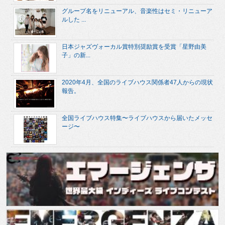
グループ名をリニューアル、音楽性はセミ・リニューア
ルした ...
日本ジャズヴォーカル賞特別奨励賞を受賞「星野由美
子」の新...
2020年4月、全国のライブハウス関係者47人からの現状
報告。
全国ライブハウス特集〜ライブハウスから届いたメッセ
ージ〜