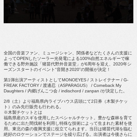
全国の音楽ファン、ミュージシャン、関係者などたくさんの支援に
よってOPENしたソーラー光発電による100%自然エネルギーで稼
働できる野外施設「猪苗代野外音楽堂」が6周年を迎え、2020年シ
ーズンスタートのイベント“音開き2020”の開催が決定！
第1弾出演アーティストとしてMONOEYES / ストレイテナー / G-
FREAK FACTORY / 渡邊忍（ASPARAGUS） / Comeback My
Daughters / 内郷げんこつ会 / indischord / zanpan /が決定した。
2/8（土）より福島県内ライブハウス店頭にて2日券（木製チケッ
ト）のみ先行販売も行われる。
※木製チケットとは
福島県産のスギを使用したスペシャルチケット。豊かな森林を育て
るために出た間伐材を利用し特殊な技術によって生まれた素材を使
用。東北の森の復興支援に役立てられます。当日は猪苗代湖を臨む
絶好のロケーションでステージを繰り広げる。出演者は今後さらに