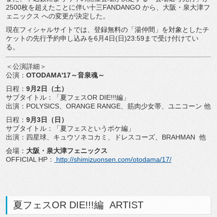
2500枚を超えたことに伴い十三FANDANGO から、大阪・泉大津フ
ェニックス への変更が決定した。
現在フィシャルサイトでは、登録無料の「湯仲間」を対象としたチ
ケットの先行予約申し込みを6月4日(日)23:59まで受け付けてい
る。
＜公演詳細＞
公演：
OTODAMA'17～音泉魂～
日程：
9月2日（土）
サブタイトル：「夏フェスOR DIE!!!編」
出演：POLYSICS、ORANGE RANGE、筋肉少女帯、ユニコーン 他
日程：
9月3日（日）
サブタイトル：「夏フェスというボケ編」
出演：四星球、キュウソネコカミ、ドレスコーズ、BRAHMAN 他
会場：
大阪・泉大津フェニックス
OFFICIAL HP：
http://shimizuonsen.com/otodama/17/
夏フェスOR DIE!!!編 ARTIST