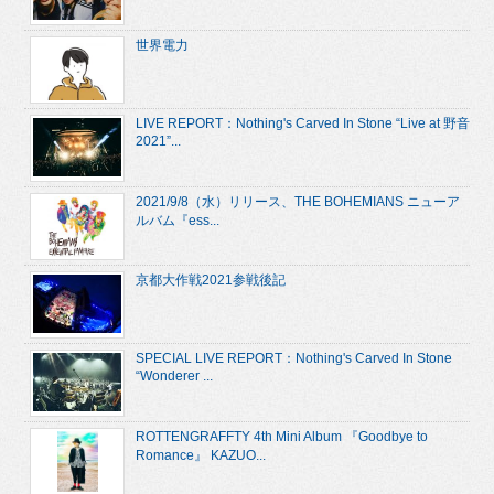
世界電力
LIVE REPORT：Nothing's Carved In Stone “Live at 野音
2021”...
2021/9/8（水）リリース、THE BOHEMIANS ニューア
ルバム『ess...
京都大作戦2021参戦後記
SPECIAL LIVE REPORT：Nothing's Carved In Stone
“Wonderer ...
ROTTENGRAFFTY 4th Mini Album 『Goodbye to
Romance』 KAZUO...