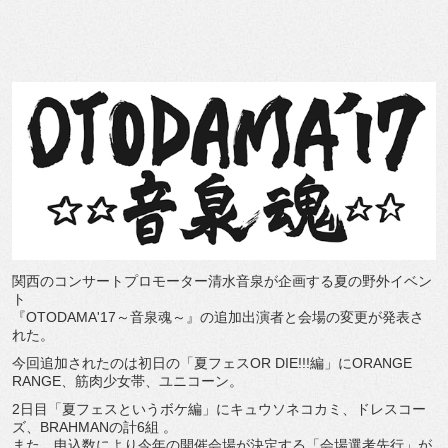
関西のコンサートプロモーター清水音泉が企画する夏の野外イベン
ト
『OTODAMA'17～音泉魂～』の追加出演者と会場の変更が発表さ
れた。
今回追加されたのは初日の「夏フェスOR DIE!!!編」にORANGE
RANGE、筋肉少女帯、ユニコーン。
2日目「夏フェスというボケ編」にキュウソネコカミ、ドレスコー
ズ、BRAHMANの計6組 。
また、申込数により今年の開催会場が決定する「会場選考先行」が