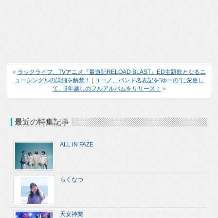
«
ラックライフ、TVアニメ『最遊記RELOAD BLAST』ED主題歌となるニ
ューシングルの詳細を解禁！
|
ユーノ、バンド名表記を“ゆーの”に変更し
て、3年越しのフルアルバムをリリース！
»
最近の特集記事
ALL iN FAZE
らくなつ
天女神樂