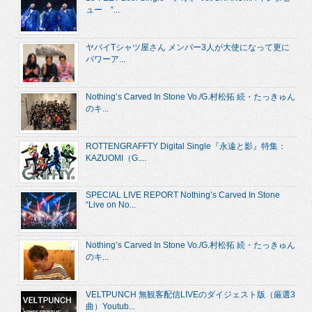
ュー “...
ヤバイTシャツ屋さん メンバー3人が大使になって更に
パワーア...
Nothing’s Carved In Stone Vo./G.村松拓 続・たっきゅん
のキ...
ROTTENGRAFFTY Digital Single『永遠と影』特集：
KAZUOMI（G....
SPECIAL LIVE REPORT Nothing’s Carved In Stone
“Live on No...
Nothing’s Carved In Stone Vo./G.村松拓 続・たっきゅん
のキ...
VELTPUNCH 無観客配信LIVEのダイジェスト版（厳選3
曲）Youtub...