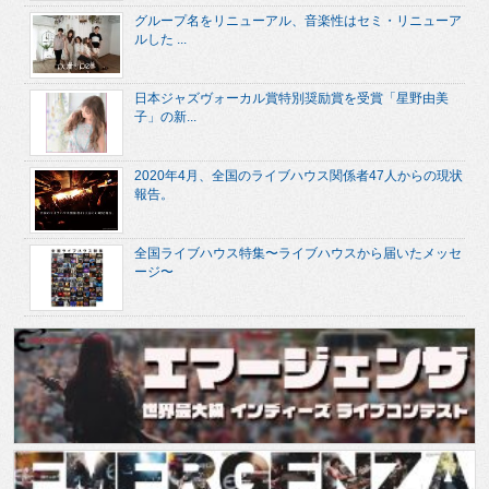
グループ名をリニューアル、音楽性はセミ・リニューア
ルした ...
日本ジャズヴォーカル賞特別奨励賞を受賞「星野由美
子」の新...
2020年4月、全国のライブハウス関係者47人からの現状
報告。
全国ライブハウス特集〜ライブハウスから届いたメッセ
ージ〜