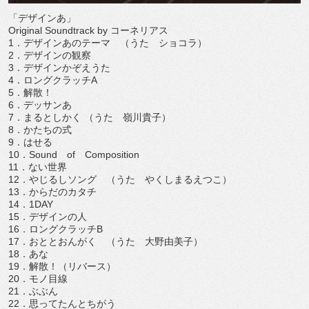
「デザインあ」
Original Soundtrack by コーネリアス
1．デザインあのテーマ （うた ショコラ）
2．デザインの観察
3．デザインかぞえうた
4．ロングクラッチA
5．解散！
6．デッサンあ
7．まるとしかく （うた 嶺川貴子）
8．かたちの式
9．はせる
10．Sound of Composition
11．ない世界
12．やじるしソング （うた やくしまるえつこ）
13．からだのカタチ
14．1DAY
15．デザインの人
16．ロングクラッチB
17．おととおんがく （うた 大野由美子）
18．あな
19．解散！（リバース）
20．モノ目線
21．ぶぶん
22．思ってたんとちがう