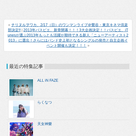
«
チリヌルヲワカ、2/17（日）のワンマンライブ＠鶯谷・東京キネマ倶楽
部決定!!
|
2013年パスピエ、新章開幕！！！3大企画決定！！パスピエ、iT
unesが選ぶ2013年もっとも活躍が期待できる新人「ニューアーティスト2
013」に選出！さらにはバンド史上初となるシングルの発売と自主企画イ
ベント開催も決定！！！
»
最近の特集記事
ALL iN FAZE
らくなつ
天女神樂