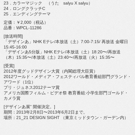
23．カラーマジック （うた salyu X salyu）
24．ロングクラッチC
25．エンディングテーマ
定価：￥2,000（税込）
品番：WPCL-11286
[放送時間]
「デザインあ」NHK Eテレ/本放送（土）7:00-7:15/ 再放送 金曜日
15:45-16:00
「デザインあ5分版」NHK Eテレ/本放送（土）18:20〜/再放送
（木）15:35〜/本放送（土）23:40〜/再放送（火）15:35〜
[受賞]
2012年度グッドデザイン大賞（内閣総理大臣賞）
2012ワールド・メディア・フェスティバル教育番組部門グランド・
アワード（1位）
プリ・ジュネス2012テーマ賞
アメリカ国際フィルム・ビデオ祭 教育番組:小学生部門ゴールド・
カメラ賞
[デザインあ展” 開催決定。]
期間：2013年2月8日〜2013年6月2日まで。
場所：21_21 DESIGN SIGHT （東京ミッドタウン・ガーデン内）