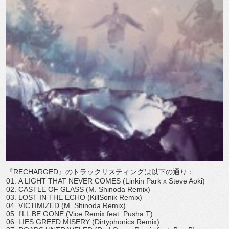
『RECHARGED』のトラックリスティングは以下の通り：
01. A LIGHT THAT NEVER COMES (Linkin Park x Steve Aoki)
02. CASTLE OF GLASS (M. Shinoda Remix)
03. LOST IN THE ECHO (KillSonik Remix)
04. VICTIMIZED (M. Shinoda Remix)
05. I'LL BE GONE (Vice Remix feat. Pusha T)
06. LIES GREED MISERY (Dirtyphonics Remix)