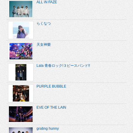
ALL iN FAZE
らくなつ
天女神樂
Lala 青春ロック!３ピースバンド!!
PURPLE BUBBLE
EVE OF THE LAIN
grating hunny