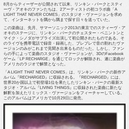
8月からティーザーが公開されて以来、リンキン・パークとスティ
ーヴ・アオキのファンたちは、2アーティストの初コラボ曲「A
LIGHT THAT NEVER COMES」のスタジオ・ヴァージョンを求め
て、インターネットを隅から隅まで探す日々を送っていた。
この楽曲は、先月、サマーソニック2013の東京でのスティーヴ・ア
オキのステージに、リンキン・パークのチェスター・ベニントンと
マイク・シノダがサプライズ出演して初公開されたものである。そ
のライヴを携帯電話で録音・録画した、ブレブレで音の割れたヴァ
ージョンのみがこれまで見聞き出来るものだった。しかし、ファン
らの手によって楽曲のスタジオ・ヴァージョンが、3DのFacebook
ゲーム「LP RECHARGE」を通じてロックが解除され、遂に楽曲が
アメリカのラジオで解禁となった。
「A LIGHT THAT NEVER COMES」は、リンキン・パークの新作ア
ルバム『RECHARGED』に収録される。『RECHARGED』には、
世界20か国以上で初登場1位を果たしたリンキン・パークの最新ス
タジオ・アルバム『LIVING THINGS』に収録された楽曲に新たな
解釈を加えたリミックス・ヴァージョンをフィーチャーしている。
このアルバムはアメリカで10月29日に発売。