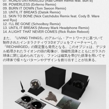
07. ROADS UNTRAVELED (Rad Omen Remix feat. Bun B)
08. POWERLESS (Enferno Remix)
09. BURN IT DOWN (Tom Swoon Remix)
10. UNTIL IT BREAKS (Datsik Remix)
11. SKIN TO BONE (Nick Catchdubs Remix feat. Cody B. Ware
and Ryu)
12. I'LL BE GONE (Schoolboy Remix)
13. UNTIL IT BREAKS (Money Mark Headphone Remix)
14. A LIGHT THAT NEVER COMES (Rick Rubin Reboot)
また、『LIVING THINGS』のアルバム・アートワークに基づいて
制作されたインタラクティヴ３Dオブジェをフィーチャーした
『RECHARGED』の限定盤も発売となる。このオブジェは、デジタ
ル処理されたライオンの頭の彫像が、強磁性流体とともにガラスの
球体に閉じ込められており、ファンは磁気を帯びた鉄筆を用いてそ
の球体で様々なパターンやデザインを創り出すことが出来る。