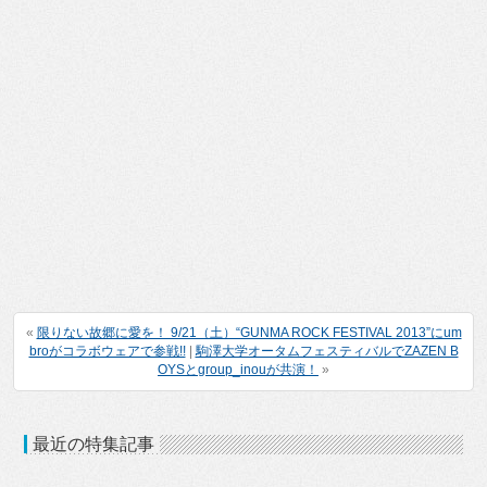
«
限りない故郷に愛を！ 9/21（土）“GUNMA ROCK FESTIVAL 2013”にum
broがコラボウェアで参戦!!
|
駒澤大学オータムフェスティバルでZAZEN B
OYSとgroup_inouが共演！
»
最近の特集記事