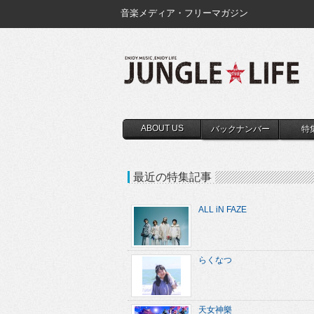
音楽メディア・フリーマガジン
ABOUT US
バックナンバー
特
最近の特集記事
ALL iN FAZE
らくなつ
天女神樂