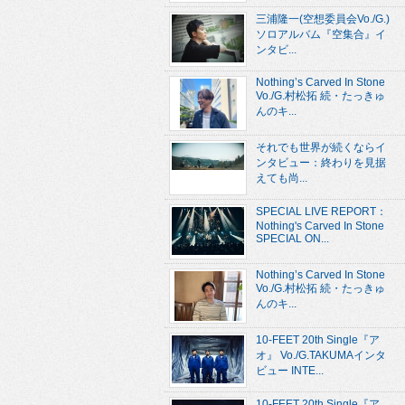
三浦隆一(空想委員会Vo./G.)
ソロアルバム『空集合』イ
ンタビ...
Nothing’s Carved In Stone
Vo./G.村松拓 続・たっきゅ
んのキ...
それでも世界が続くならイ
ンタビュー：終わりを見据
えても尚...
SPECIAL LIVE REPORT：
Nothing's Carved In Stone
SPECIAL ON...
Nothing’s Carved In Stone
Vo./G.村松拓 続・たっきゅ
んのキ...
10-FEET 20th Single『ア
オ』 Vo./G.TAKUMAインタ
ビュー INTE...
10-FEET 20th Single『ア