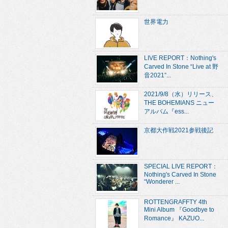
世界電力
LIVE REPORT：Nothing's
Carved In Stone “Live at 野
音2021”...
2021/9/8（水）リリース、
THE BOHEMIANS ニュー
アルバム『ess...
京都大作戦2021参戦後記
SPECIAL LIVE REPORT：
Nothing's Carved In Stone
“Wonderer ...
ROTTENGRAFFTY 4th
Mini Album 『Goodbye to
Romance』 KAZUO...