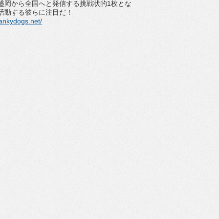
盛岡から全国へと発信する挑戦状的1枚とな
活動する彼らに注目だ！
ankydogs.net/