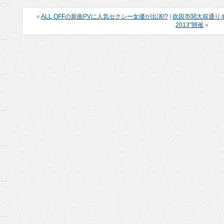
«
ALL OFFの新曲PVに人気セクシー女優が出演!?
|
吹田市関大前通りキャンド
2013”開催
»