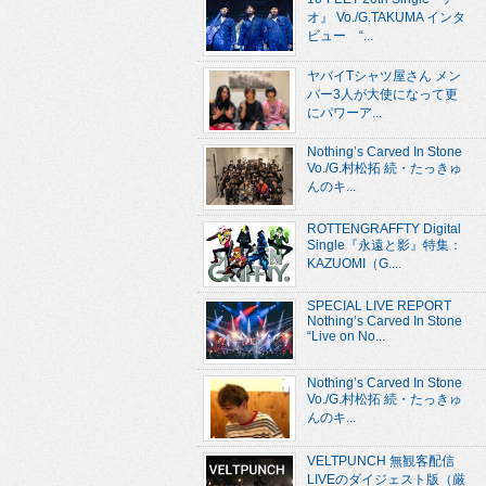
オ』 Vo./G.TAKUMA インタ
ビュー “...
ヤバイTシャツ屋さん メン
バー3人が大使になって更
にパワーア...
Nothing’s Carved In Stone
Vo./G.村松拓 続・たっきゅ
んのキ...
ROTTENGRAFFTY Digital
Single『永遠と影』特集：
KAZUOMI（G....
SPECIAL LIVE REPORT
Nothing’s Carved In Stone
“Live on No...
Nothing’s Carved In Stone
Vo./G.村松拓 続・たっきゅ
んのキ...
VELTPUNCH 無観客配信
LIVEのダイジェスト版（厳