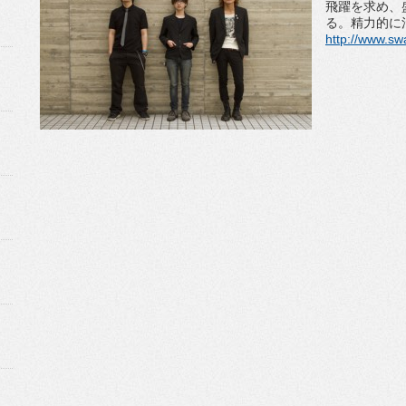
飛躍を求め、
る。精力的に
http://www.sw