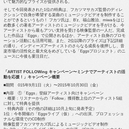
いて魅力的なプライズが提供される。
そして今回発表された1位の特典は、フカツマサカズ監督のディレ
クションで自身が希望する楽曲のミュージックビデオを制作するこ
とができるというもの！ フカツ氏は、B’z、福山雅治、miwaをはじ
め数多くの著名アーティストのミュージックビデオを手がける、今
アーティストから最もアツい支持を受ける映像監督の一人だ。完成
した作品は「Eggs」で公開されるほか、アーティスト自身のプロモ
ーション活動にも活用可能。また、2位以降のプライズは下記詳細
の通り。インディーズアーティストのさらなる成長を後押しし、音
楽市場の活性化と最大化をめざしている「Eggsプロジェクト」のニ
ュースに今後も要注目だ。
「ARTIST FOLLOWing キャンペーン〜ミンナでアーティストの活
動を応援！」キャンペーン概要
■期間 015年9月1日（火）〜2015年10月30日（金）
■内容 ①「Eggs」登録アーティスト向けキャンペーン
・概要：リスナーからの「Follow」獲得数上位のアーティスト5組
に対して特典を提供
・特典内容（その他の詳細は10月上旬に発表予定）
1位：今冬開催の「Eggsライブ（仮）」への出演、プロフェッショ
ナルな環境でのCD制作
映像監督フカツマサカズ氏によるミュージックビデオ制作