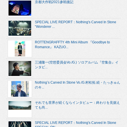
京都大作戦2021参戦後記
SPECIAL LIVE REPORT：Nothing's Carved In Stone
“Wonderer ...
ROTTENGRAFFTY 4th Mini Album 『Goodbye to
Romance』 KAZUO...
三浦隆一(空想委員会Vo./G.) ソロアルバム『空集合』イ
ンタビ...
Nothing’s Carved In Stone Vo./G.村松拓 続・たっきゅん
のキ...
それでも世界が続くならインタビュー：終わりを見据え
ても尚...
SPECIAL LIVE REPORT：Nothing's Carved In Stone