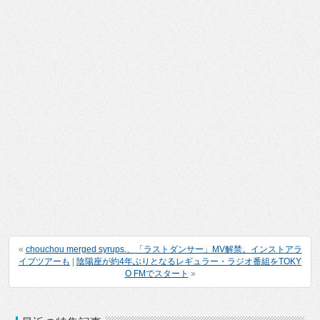
«
chouchou merged syrups.、「ラストダンサー」MV解禁。インストアラ
イブツアーも
|
陰陽座が約4年ぶりとなるレギュラー・ラジオ番組をTOKY
O FMでスタート
»