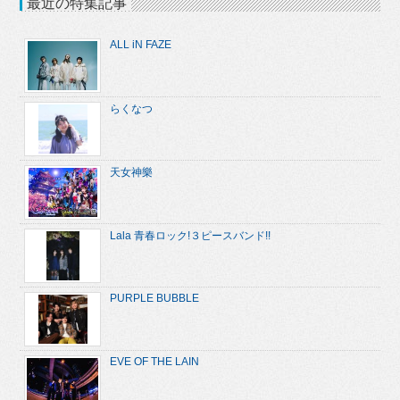
最近の特集記事
ALL iN FAZE
らくなつ
天女神樂
Lala 青春ロック!３ピースバンド!!
PURPLE BUBBLE
EVE OF THE LAIN