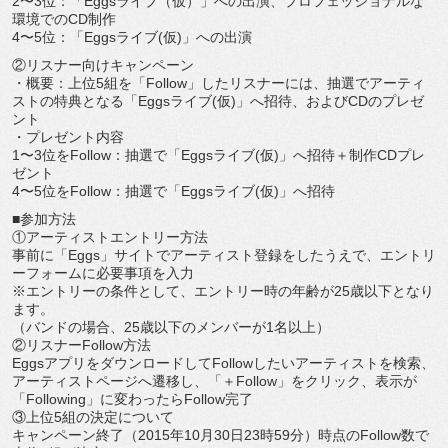
2〜3位：「Eggsライブ（仮）」への出演、プロフェッショナルな
環境でのCD制作
4〜5位：「Eggsライブ(仮)」への出演
②リスナー向けキャンペーン
・概要：上位5組を「Follow」したリスナーには、抽選でアーティ
ストの特典となる「Eggsライブ(仮)」へ招待、およびCDのプレゼ
ント
・プレゼント内容
1〜3位をFollow：抽選で「Eggsライブ(仮)」へ招待＋制作CDプレ
ゼント
4〜5位をFollow：抽選で「Eggsライブ(仮)」へ招待
■参加方法
①アーティストエントリー方法
事前に「Eggs」サイトでアーティスト登録をしたうえで、エントリ
ーフォームに必要事項を入力
※エントリーの条件として、エントリー時の年齢が25歳以下となり
ます。
（バンドの場合、25歳以下のメンバーが1名以上）
②リスナーFollow方法
EggsアプリをダウンロードしてFollowしたいアーティストを検索、
アーティストページへ遷移し、「＋Follow」をクリック、表示が
「Following」に変わったらFollow完了
③上位5組の決定について
キャンペーン終了（2015年10月30日23時59分）時点のFollow数で