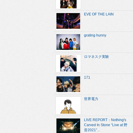
EVE OF THE LAIN
grating hunny
ロマネスク実験
171
世界電力
LIVE REPORT：Nothing's
Carved In Stone “Live at 野
音2021”...