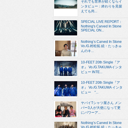
それでも世界が続くならイ
ンタビュー：終わりを見据
えても尚...
SPECIAL LIVE REPORT：
Nothing's Carved In Stone
SPECIAL ON...
Nothing’s Carved In Stone
Vo./G.村松拓 続・たっきゅ
んのキ...
10-FEET 20th Single『ア
オ』 Vo./G.TAKUMAインタ
ビュー INTE...
10-FEET 20th Single『ア
オ』 Vo./G.TAKUMA インタ
ビュー “...
ヤバイTシャツ屋さん メン
バー3人が大使になって更
にパワーア...
Nothing’s Carved In Stone
Vo./G.村松拓 続・たっきゅ