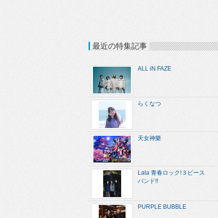
最近の特集記事
ALL iN FAZE
らくなつ
天女神樂
Lala 青春ロック!３ピース
バンド!!
PURPLE BUBBLE