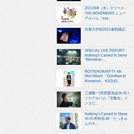
2021/9/8（水）リリース、
THE BOHEMIANS ニュー
アルバム『ess...
京都大作戦2021参戦後記
SPECIAL LIVE REPORT：
Nothing's Carved In Stone
“Wonderer ...
ROTTENGRAFFTY 4th
Mini Album 『Goodbye to
Romance』 KAZUO...
三浦隆一(空想委員会Vo./G.)
ソロアルバム『空集合』イ
ンタビ...
Nothing’s Carved In Stone
Vo./G.村松拓 続・たっきゅ
んのキ...