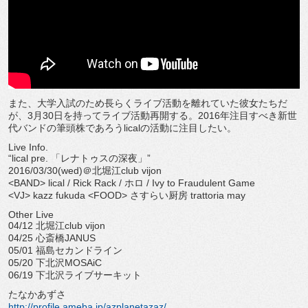
また、大学入試のため長らくライブ活動を離れていた彼女たちだ
が、3月30日を持ってライブ活動再開する。2016年注目すべき新世
代バンドの筆頭株であろうlicalの活動に注目したい。
Live Info.
“lical pre. 「レナトゥスの深夜」”
2016/03/30(wed)＠北堀江club vijon
<BAND> lical / Rick Rack / ホロ / Ivy to Fraudulent Game
<VJ> kazz fukuda <FOOD> さすらい厨房 trattoria may
Other Live
04/12 北堀江club vijon
04/25 心斎橋JANUS
05/01 福島セカンドライン
05/20 下北沢MOSAiC
06/19 下北沢ライブサーキット
たなかあずさ
http://profile.ameba.jp/azplanetazaz/