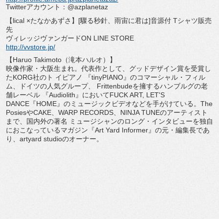
Twitterアカウント：@azplanetaz
【lical ×たなかあずさ】[驟る秒針、雨宙に君は]音源付 Tシャツ販売
先
ヴィレッジヴァンガードON LINE STORE
http://vvstore.jp/
【Haruo Takimoto（滝本ハルオ）】
映像作家・大阪生まれ。代表作として、グッドデザイン賞を受賞し
たKORG社のト イピアノ 『tinyPIANO』のコマーシャル・フィル
ム、ドイツの人気グループ、 Frittenbudeを擁するハンブルグの老
舗レーベル 『Audiolith』においてFUCK ART, LET'S
DANCE『HOME』のミュージックビデオなどを手がけている。The
PosiesやCAKE、WARP RECORDS、NINJA TUNEのアーティスト
まで、国内外の著名 ミュージシャンのロング・インタビューを独自
におこなっているマガジン『Art Yard Informer』の元・編集長であ
り、artyard studioのオーナー。