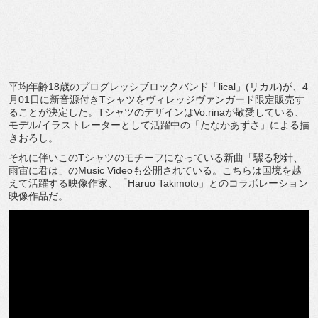
平均年齢18歳のプログレッシブロックバンド「lical」(リカル)が、4
月01日に新音源付きTシャツをヴィレッジヴァンガード限定販売す
ることが決定した。TシャツのデザインはVo.rinaが敬愛している、
モデル/イラストレーターとして活躍中の「たなかあずさ」による描
きおろし。
それに伴いこのTシャツのモチーフになっている新曲「驟る秒針、
雨宙に君は」のMusic Videoも公開されている。こちらは国境を越
えて活躍する映像作家、「Haruo Takimoto」とのコラボレーション
映像作品だ。