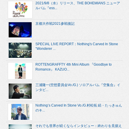
2021/9/8（水）リリース、THE BOHEMIANS ニューア
ルバム『ess...
京都大作戦2021参戦後記
SPECIAL LIVE REPORT：Nothing's Carved In Stone
“Wonderer ...
ROTTENGRAFFTY 4th Mini Album 『Goodbye to
Romance』 KAZUO...
三浦隆一(空想委員会Vo./G.) ソロアルバム『空集合』イ
ンタビ...
Nothing’s Carved In Stone Vo./G.村松拓 続・たっきゅん
のキ...
それでも世界が続くならインタビュー：終わりを見据え