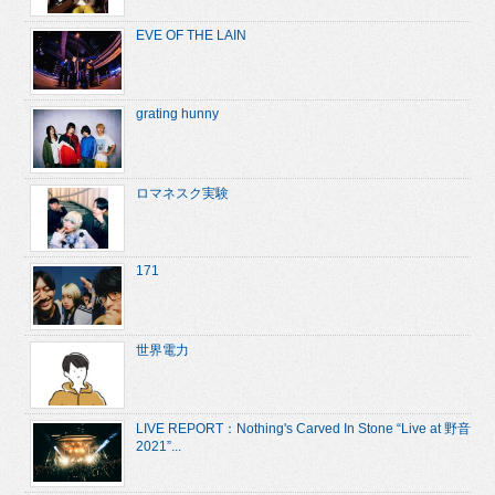
EVE OF THE LAIN
grating hunny
ロマネスク実験
171
世界電力
LIVE REPORT：Nothing's Carved In Stone “Live at 野音
2021”...