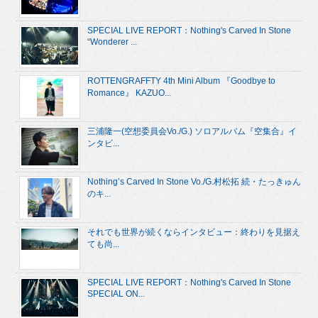
SPECIAL LIVE REPORT：Nothing's Carved In Stone
“Wonderer ...
ROTTENGRAFFTY 4th Mini Album 『Goodbye to
Romance』 KAZUO...
三浦隆一(空想委員会Vo./G.) ソロアルバム『空集合』イ
ンタビ...
Nothing’s Carved In Stone Vo./G.村松拓 続・たっきゅん
のキ...
それでも世界が続くならインタビュー：終わりを見据え
ても尚...
SPECIAL LIVE REPORT：Nothing's Carved In Stone
SPECIAL ON...