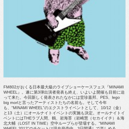
FM802がおくる日本最大級のライブショーケースフェス『MINAMI
WHEEL』。遂に第3弾出演者発表も終え、いよいよ開催も目前に迫
って来た。今回新しく発表されたなかには堂珍嘉邦、PES、lego
big morlと言ったアーティストたちの名前も。そして今年
も、“MINAMI WHEEL”のエクストライベントとして、10/12（金）
と13（土）にオールナイトイベントの実施も決定。オールナイトイ
ベントにはTHEラブ人間、鶴、岩海苔（岩崎慧（セカイイチ）＆海
北大輔（LOST IN TIME）空中ループらが登場する。“MINAMI
WHEEL 2012”のチケットは現在発売中。3日間通しで楽しめる