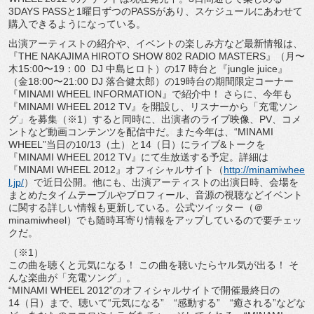
3DAYS PASSと1曜日ずつのPASSがあり、スケジュールにあわせて
購入できるようになっている。
出演アーティストの紹介や、イベントの楽しみ方など最新情報は、
『THE NAKAJIMA HIROTO SHOW 802 RADIO MASTERS』（月〜
木15:00〜19：00 DJ 中島ヒロト）の17 時台と『jungle juice』
（金18:00〜21:00 DJ 落合健太郎）の19時台の期間限定コーナー
『MINAMI WHEEL INFORMATION』で紹介中！ さらに、今年も
『MINAMI WHEEL 2012 TV』を開設し、リスナーから「充電ソン
グ」を募集（※1）すると同時に、出演者のライブ映像、PV、コメ
ントなど動画コンテンツを配信中だ。また今年は、“MINAMI
WHEEL”当日の10/13（土）と14（日）にライブ&トークを
『MINAMI WHEEL 2012 TV』にて生放送する予定。詳細は
『MINAMI WHEEL 2012』オフィシャルサイト（
http://minamiwhee
l.jp/
）で近日公開。他にも、出演アーティストの出演日時、会場を
まとめたタイムテーブルやプロフィール、音源の視聴などイベント
に関する詳しい情報も更新している。公式ツイッター（＠
minamiwheel）でも随時耳寄り情報をアップしているので要チェッ
クだ。
（※1）
この曲を聴くと元気になる！ この曲を聴いたらヤル気が出る！ そ
んな楽曲が「充電ソング」。
“MINAMI WHEEL 2012”のオフィシャルサイトで開催最終日の
14（日）まで、聴いて“元気になる” “感動する” “癒される”などな