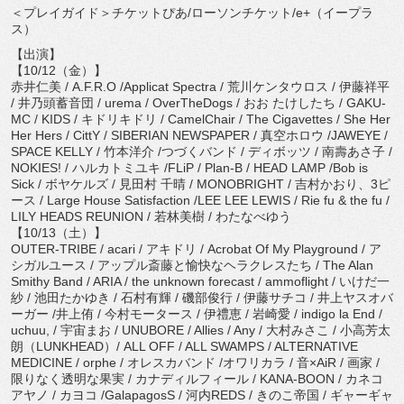
＜プレイガイド＞チケットぴあ/ローソンチケット/e+（イープラ
ス）
【出演】
【10/12（金）】
赤井仁美 / A.F.R.O /Applicat Spectra / 荒川ケンタウロス / 伊藤祥平
/ 井乃頭蓄音団 / urema / OverTheDogs / おお たけしたち / GAKU-
MC / KIDS / キドリキドリ / CamelChair / The Cigavettes / She Her
Her Hers / CittY / SIBERIAN NEWSPAPER / 真空ホロウ /JAWEYE /
SPACE KELLY / 竹本洋介 /つづくバンド / ディボッツ / 南壽あさ子 /
NOKIES! / ハルカトミユキ /FLiP / Plan-B / HEAD LAMP /Bob is
Sick / ボヤケルズ / 見田村 千晴 / MONOBRIGHT / 吉村かおり、3ピ
ース / Large House Satisfaction /LEE LEE LEWIS / Rie fu & the fu /
LILY HEADS REUNION / 若林美樹 / わたなべゆう
【10/13（土）】
OUTER-TRIBE / acari / アキドリ / Acrobat Of My Playground / ア
シガルユース / アップル斎藤と愉快なヘラクレスたち / The Alan
Smithy Band / ARIA / the unknown forecast / ammoflight / いけだ一
紗 / 池田たかゆき / 石村有輝 / 磯部俊行 / 伊藤サチコ / 井上ヤスオバ
ーガー /井上侑 / 今村モータース / 伊禮恵 / 岩崎愛 / indigo la End /
uchuu, / 宇宙まお / UNUBORE / Allies / Any / 大村みさこ / 小高芳太
朗（LUNKHEAD）/ ALL OFF / ALL SWAMPS / ALTERNATIVE
MEDICINE / orphe / オレスカバンド /オワリカラ / 音×AiR / 画家 /
限りなく透明な果実 / カナディルフィール / KANA-BOON / カネコ
アヤノ / カヨコ /GalapagosS / 河内REDS / きのこ帝国 / ギャーギャ