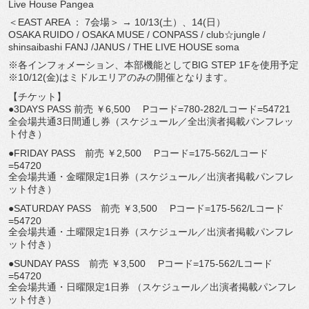
Live House Pangea
＜EAST AREA ： 7会場＞ → 10/13(土）、14(日）
OSAKA RUIDO / OSAKA MUSE / CONPASS / club☆jungle /
shinsaibashi FANJ /JANUS / THE LIVE HOUSE soma
※各インフォメーション、本部機能としてBIG STEP 1Fを使用予定
※10/12(金)はミドルエリアのみの開催となります。
【チケット】
●3DAYS PASS 前売 ￥6,500 Pコード=780-282/Lコード=54721
全会場共通3日間通し券（スケジュール／全出演者掲載パンフレッ
ト付き）
●FRIDAY PASS 前売 ￥2,500 Pコード=175-562/Lコード
=54720
全会場共通・金曜限定1日券（スケジュール／出演者掲載パンフレ
ット付き）
●SATURDAY PASS 前売 ￥3,500 Pコード=175-562/Lコード
=54720
全会場共通・土曜限定1日券（スケジュール／出演者掲載パンフレ
ット付き）
●SUNDAY PASS 前売 ￥3,500 Pコード=175-562/Lコード
=54720
全会場共通・日曜限定1日券 （スケジュール／出演者掲載パンフレ
ット付き）