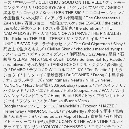
ーズ / 空中ループ / CLUTCHO / GOOD ON THE REEL / グッドモー
ニングアメリカ / GOOD BYE APRIL / グッバイフジヤマ / GRIKO /
黒木渚 / クロナガス / Kevin / KEN THE 390 / ココロオークション /
小玉哲也 / 小林太郎 / ゴマアブラ / 小南泰葉 / The Cheserasera /
Zaien Lily / 齊藤ジョニー /佐伯ユウスケ / the ESKEAT. / the cabs /
the京都 / 笹木ヘンドリクス / 指田郁也 / the storefront / THE
NAMPA BOYS / 挫・人間 / SUN OF A STARVE / THE PINBALLS /
The Flickers / THE FULL TEENZ / ザ・マスミサイル / THE
UNIQUE STAR / ザ・ラヂオカセッツ / The Oral Cigarettes / Sissy /
死ぬまで生きるもんズ / Civilian Skunk / chouchou merged syrups.
/ スイチュウメガネ / スクイズメン / 住岡梨奈 / Say Alive / 星羅 / 石
鹸屋 /SEBASTIAN X / SERIKA with DOG / Sentimental Toy Palette /
soratobiwo / それ以染に / TARIKI ECHO / タルトタタン / 多和田え
み / DAMBO / テツコ / D.W.ニコルズ / TLKY. / Ten Palette / トミタ
ショウゴ / トミタユイ / 堂珍嘉邦 / Dr.DOWNER / Droog / 中島卓偉
/ ナチュラルキラーズ / nothingman / Neat's / NIKIIE / Nene /
NONONO / Noz / 信政誠 / 333(bababa) / paionia / ハイスイノナサ /
ハグレヤギ / パスピエ / Helloes / Hello Sleepwalkers / PAN / ハンサ
ムケンヤ / バンドごっこ / Hump Back / BiS / ビッケブランカ / ヒツ
ジツキ / フジタユウスケ / fumika /Buena Vista /
Boogie theマッハモータース / brainchild's / Proxyon / HAZZE /
Hemenway / MINOR SCHOOL / my-Butterfly / 水の中で雨中 / 宮崎
薫 / みるきーうぇい / merodian / Mop of Head / 森祐輝 / 夜行性の
ドビュッシーズ / 山根万理奈 / UCARY & THE VALENTINE / ユナイ
テッドモンモンサン / YOI YOI / JOHANSSON. / ヨモギイチヨウ /