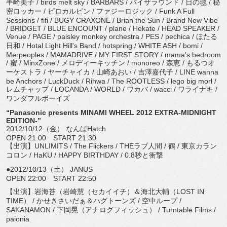
半崎美子 / birds melt sky / BARBARS / バイザラウンド / 日の毬 / 秘
密ロッカー / ピロカルピン / ファジーロジック / Funk A Full
Sessions / fifi / BUGY CRAXONE / Brian the Sun / Brand New Vibe
/ BRIDGET / BLUE ENCOUNT / plane / Hekate / HEAD SPEAKER /
Venue / PAGE / paisley monkey orchestra / PES / pechica / ほたる
日和 / Hotal Light Hill's Band / hotspring / WHITE ASH / bomi /
Merpeoples / MAMADRIVE / MY FIRST STORY / mama's bedroom
/ 蜜 / MinxZone / メロディーキッチン / monoreo / 森恵 / もるつオ
ーケストラ / ヤーチャイカ / 山崎あおい / 吉澤嘉代子 / LINE wanna
be Anchors / LuckDuck / Rihwa / The ROOTLESS / lego big morl /
レムチャップ / LOCANDA / WORLD / ワカバ / wacci / ワライナキ /
ワンダフルボーイズ
“Panasonic presents MINAMI WHEEL 2012 EXTRA-MIDNIGHT
EDITION-”
2012/10/12（金） なんばHatch
OPEN 21:00 START 21:30
【出演】UNLIMITS / The Flickers / THEラブ人間 / 鶴 / 東京カラン
コロン / HaKU / HAPPY BIRTHDAY / 0.8秒と衝撃
●2012/10/13（土） JANUS
OPEN 22:00 START 22:50
【出演】岩海苔（岩崎慧（セカイイチ）＆海北大輔（LOST IN
TIME） / かせきさいだぁ＆ハグトーンズ / 空中ループ /
SAKANAMON / 下岡晃（アナログフィッシュ） / Turntable Films /
paionia