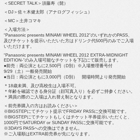
＜SECRET TALK＞須藤寿（髭）
＜DJ＞佐々木健太郎（アナログフィッシュ）
＜MC＞土井コマキ
＜入場方法＞
“Panasonic presents MINAMI WHEEL 2012”のいずれかのPASS、
及びチケットを提示いただいた方はドリンク代500円のみでご入場
いただけます。
“Panasonic presents MINAMI WHEEL 2012 EXTRA-MIDNIGHT
EDITION-”のみ入場可能なチケットを下記にて販売します。
●前売：両公演ともに2,500円（D別）※入場整理番号付
9/29（土）一般発売開始
●当日：両公演ともに3,000円（D別） 開場時間より発売開始
＊18歳未満、及び高校生は入場不可。
＊年齢を確認できる身分証（顔写真入り）を必ずご持参ください。
＊満員の際のご入場は入れ替え制となります。
＜前売券購入の方はお読みください＞
※BIGSTEPにてチケット提示でFRIDAY PASSに交換可能です。
※BIGSTEPにてチケットもしくはチケット半券提示いただくと、
1000円でSATURDAY or SUNDAY PASSに交換可能です。
※3DAYS PASSへの交換はできません。
※ご入場順はEXTRA前売券が先になります。