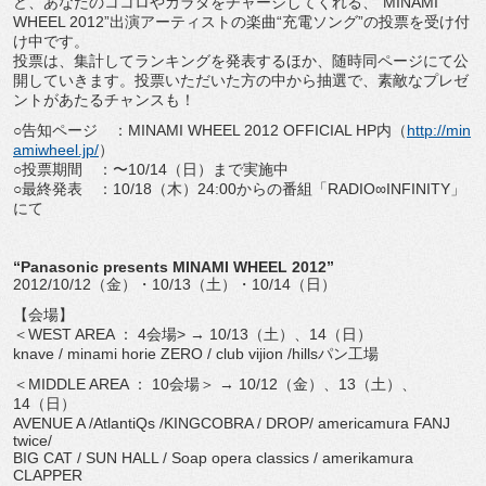
ど、あなたのココロやカラダをチャージしてくれる、“MINAMI
WHEEL 2012”出演アーティストの楽曲“充電ソング”の投票を受け付
け中です。
投票は、集計してランキングを発表するほか、随時同ページにて公
開していきます。投票いただいた方の中から抽選で、素敵なプレゼ
ントがあたるチャンスも！
○告知ページ ：MINAMI WHEEL 2012 OFFICIAL HP内（
http://min
amiwheel.jp/
）
○投票期間 ：〜10/14（日）まで実施中
○最終発表 ：10/18（木）24:00からの番組「RADIO∞INFINITY」
にて
“Panasonic presents MINAMI WHEEL 2012”
2012/10/12（金）・10/13（土）・10/14（日）
【会場】
＜WEST AREA ： 4会場> → 10/13（土）、14（日）
knave / minami horie ZERO / club vijion /hillsパン工場
＜MIDDLE AREA ： 10会場＞ → 10/12（金）、13（土）、
14（日）
AVENUE A /AtlantiQs /KINGCOBRA / DROP/ americamura FANJ
twice/
BIG CAT / SUN HALL / Soap opera classics / amerikamura
CLAPPER