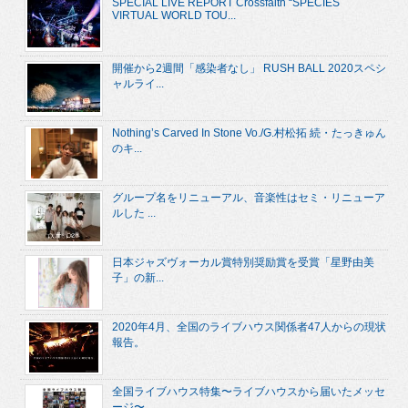
SPECIAL LIVE REPORT Crossfaith “SPECIES
VIRTUAL WORLD TOU...
開催から2週間「感染者なし」 RUSH BALL 2020スペシ
ャルライ...
Nothing’s Carved In Stone Vo./G.村松拓 続・たっきゅん
のキ...
グループ名をリニューアル、音楽性はセミ・リニューア
ルした ...
日本ジャズヴォーカル賞特別奨励賞を受賞「星野由美
子」の新...
2020年4月、全国のライブハウス関係者47人からの現状
報告。
全国ライブハウス特集〜ライブハウスから届いたメッセ
ージ〜