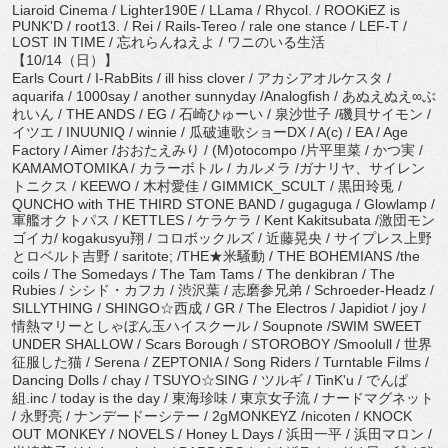
Liaroid Cinema / Lighter190E / LLama / Rhycol. / ROOKiEZ is
PUNK'D / root13. / Rei / Rails-Tereo / rale one stance / LEF-T /
LOST IN TIME / 忘れらんねえよ / ワニのいる生活
【10/14（日）】
Earls Court / I-RabBits / ill hiss clover / アカシアオルケスタ /
aquarifa / 1000say / another sunnyday /Analogfish / あぬえぬえ∞ぶ
れいん / THE ANDS / EG / 石崎ひゅーい / 泉沙世子 /磯貝サイモン /
イツエ / INUUNIQ / winnie / 瓜破連歌ショーDX / A(c) / EA / Age
Factory / Aimer /おおたえみり / (M)otocompo /片平里菜 / かつ実 /
KAMAMOTOMIKA / カラーボトル / カルメラ /ガナリヤ、サイレン
トニクス / KEEWO / 木村愛佳 / GIMMICK_SCULT / 黒田玲兎 /
QUNCHO with THE THIRD STONE BAND / gugaguga / Glowlamp /
軍艦オクトパス / KETTLES / ケラケラ / Kent Kakitsubata /激団モン
ゴイカ/ kogakusyu翔 / コロボックルズ / 近藤晃央 / サイプレス上野
とロベルト吉野 / saritote; /THE★米騒動 / THE BOHEMIANS /the
coils / The Somedays / The Tam Tams / The denkibran / The
Rubies / シシド・カフカ / 渋沢葉 / 志磨参兄弟 / Schroeder-Headz /
SILLYTHING / SHINGO☆西成 / GR / The Electros / Japidiot / joy /
情熱マリーとしゃぼん玉ハイスクール / Soupnote /SWIM SWEET
UNDER SHALLOW / Scars Borough / STOROBOY /Smoolull / 世界
征服した猫 / Serena / ZEPTONIA / Song Riders / Turntable Films /
Dancing Dolls / chay / TSUYO☆SING / ツルギ / TinK'u / でんぱ
組.inc / today is the day / 東海珍味 / 東京女子流 / ナードマグネット
/ 永野亮 / ナンデードーシテー / 2gMONKEYZ /nicoten / KNOCK
OUT MONKEY / NOVELS / Honey L Days / 浜田一平 / 浜田マロン /