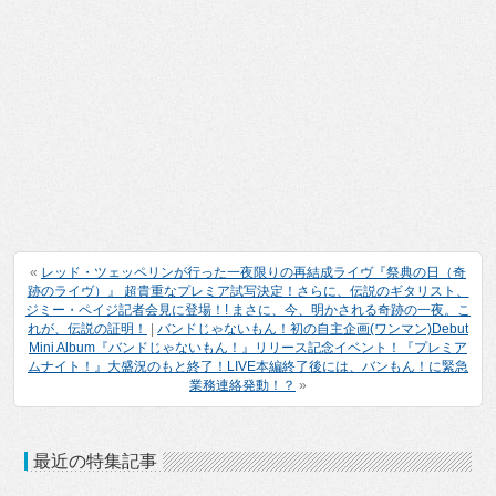
«
レッド・ツェッペリンが行った一夜限りの再結成ライヴ『祭典の日（奇
跡のライヴ）』 超貴重なプレミア試写決定！さらに、伝説のギタリスト、
ジミー・ペイジ記者会見に登場！! まさに、今、明かされる奇跡の一夜。こ
れが、伝説の証明！
|
バンドじゃないもん！初の自主企画(ワンマン)Debut
Mini Album『バンドじゃないもん！』リリース記念イベント！『プレミア
ムナイト！』大盛況のもと終了！LIVE本編終了後には、バンもん！に緊急
業務連絡発動！？
»
最近の特集記事