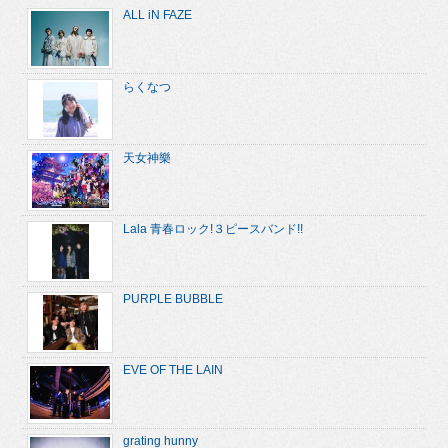
ALL iN FAZE
らくなつ
天女神樂
Lala 青春ロック!３ピースバンド!!
PURPLE BUBBLE
EVE OF THE LAIN
grating hunny