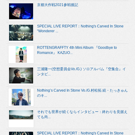
京都大作戦2021参戦後記
SPECIAL LIVE REPORT：Nothing's Carved In Stone
“Wonderer ...
ROTTENGRAFFTY 4th Mini Album 『Goodbye to
Romance』 KAZUO...
三浦隆一(空想委員会Vo./G.) ソロアルバム『空集合』イ
ンタビ...
Nothing’s Carved In Stone Vo./G.村松拓 続・たっきゅん
のキ...
それでも世界が続くならインタビュー：終わりを見据え
ても尚...
SPECIAL LIVE REPORT：Nothing's Carved In Stone