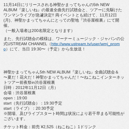
11月14日にリリースされる神聖かまってちゃんの5th NEW
ALBUM『楽しいね』の最速全曲先行試聴会と、ツアーに先駆けた
ワンマンライブが急遽決定!! 両イベントとも続けて、11月12日
(月)、神聖かまってちゃんにとっての聖地『渋谷屋根裏』にて開
催。
（一般入場者は200名限定となります）
また、先行試聴会の模様は、ワーナーミュージック・ジャパンの公
式USTREAM CHANNEL（
http://www.ustream.tv/user/wmj_prom
o
）にて、当日 19:30〜（予定）から生放送！
神聖かまってちゃん5th NEW ALBUM『楽しいね』全曲試聴会＆
〜夏だ！花火だ！神聖かまってちゃんだ！〜ねこねこインターネッ
トツアー前夜祭in渋谷屋根裏
日時：2012年11月12日（月）
会場：渋谷屋根裏
open：19:00
start（先行試聴会）：19:30予定
start（ライブ）：20:30予定
※開場、及びライブスタート時間は状況により若干早まる可能性が
ございます。
チケット料金：前売 ¥2,525（ねこねこ）1ドリンク