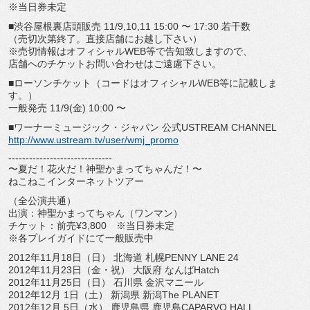
※当日券未定
■渋谷屋根裏店頭販売 11/9,10,11 15:00 〜 17:30 若干数
（売切次第終了。直接店舗にお越し下さい）
※売切情報はオフィシャルWEB等で告知致しますので、
店舗へのチケットお問い合わせはご遠慮下さい。
■ローソンチケット（コードはオフィシャルWEB等に記載しま
す。）
一般発売 11/9(金) 10:00 〜
■ワーナーミュージック・ジャパン 公式USTREAM CHANNEL
http://www.ustream.tv/user/wmj_promo
------------------------------
〜夏だ！花火だ！神聖かまってちゃんだ！〜
ねこねこインターネットツアー
（全公演共通）
出演：神聖かまってちゃん（ワンマン）
チケット：前売¥3,800 ※当日券未定
※各プレイガイドにて一般販売中
2012年11月18日（日） 北海道 札幌PENNY LANE 24
2012年11月23日（金・祝） 大阪府 なんばHatch
2012年11月25日（日） 石川県 金沢マニール
2012年12月 1日（土） 新潟県 新潟The PLANET
2012年12月 5日（水） 鹿児島県 鹿児島CAPARVO HALL