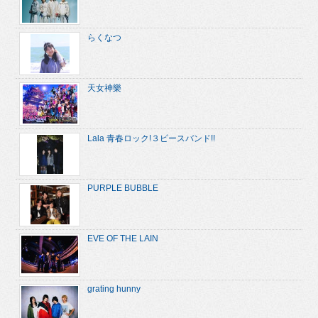
らくなつ
天女神樂
Lala 青春ロック!３ピースバンド!!
PURPLE BUBBLE
EVE OF THE LAIN
grating hunny