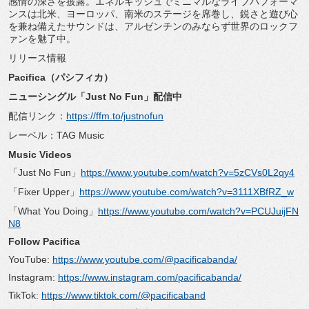
感情の深さを披露。
エネルギッシュでミニマルなライブパフォーマ
ンスは北米、
ヨーロッパ、南米のステージを席巻し、
鋭さと遊び心
を兼ね備えたサウンドは、
アルゼンチンのみならず世界のロックフ
ァンを魅了中。
リリース情報
Pacifica（パシフィカ）
ニューシングル「Just No Fun」配信中
配信リンク：
https://ffm.to/justnofun
レーベル：TAG Music
Music Videos
「Just No Fun」
https://www.youtube.com/
watch?v=5zCVs0L2qy4
「Fixer Upper」
https://www.youtube.com/
watch?v=3111XBfRZ_w
「What You Doing」
https://www.youtube.com/
watch?v=PCUJuijFN
N8
Follow Pacifica
YouTube:
https://www.youtube.com/@
pacificabanda/
Instagram:
https://www.instagram.com/
pacificabanda/
TikTok:
https://www.tiktok.com/@
pacificaband