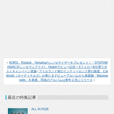
«
KORG、Roland、Yamahaのシンセサイザーをプレゼント！「SYNTHM
ANIACS(シンセマニアクス)」Vtuberデビュー記念！Xフォロー&引用リポ
ストキャンペーン実施
|
アイルランド発のインディーロック界の新星、Car
dinals（カーディナルズ）が来たるデビューアルバムから表題曲「Masque
rade」を発表、同名のアルバムは来年２月にリリース
»
最近の特集記事
ALL iN FAZE