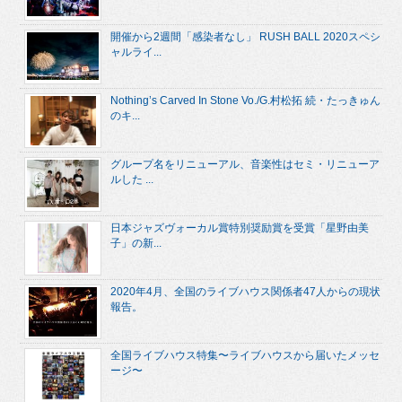
開催から2週間「感染者なし」 RUSH BALL 2020スペシ
ャルライ...
Nothing’s Carved In Stone Vo./G.村松拓 続・たっきゅん
のキ...
グループ名をリニューアル、音楽性はセミ・リニューア
ルした ...
日本ジャズヴォーカル賞特別奨励賞を受賞「星野由美
子」の新...
2020年4月、全国のライブハウス関係者47人からの現状
報告。
全国ライブハウス特集〜ライブハウスから届いたメッセ
ージ〜