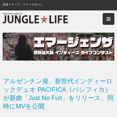
音楽メディア・フリーマガジン
アルゼンチン発、新世代インディーロ
ックデュオ PACIFICA（パシフィカ）
が新曲「Just No Fun」をリリース、同
時にMVを公開