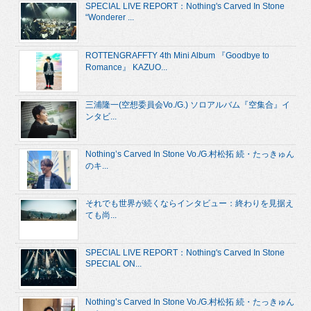
SPECIAL LIVE REPORT：Nothing's Carved In Stone
“Wonderer ...
ROTTENGRAFFTY 4th Mini Album 『Goodbye to
Romance』 KAZUO...
三浦隆一(空想委員会Vo./G.) ソロアルバム『空集合』イ
ンタビ...
Nothing’s Carved In Stone Vo./G.村松拓 続・たっきゅん
のキ...
それでも世界が続くならインタビュー：終わりを見据え
ても尚...
SPECIAL LIVE REPORT：Nothing's Carved In Stone
SPECIAL ON...
Nothing’s Carved In Stone Vo./G.村松拓 続・たっきゅん