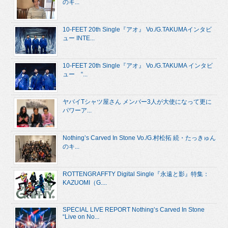
のキ...
10-FEET 20th Single『アオ』 Vo./G.TAKUMAインタビ
ュー INTE...
10-FEET 20th Single『アオ』 Vo./G.TAKUMA インタビ
ュー “...
ヤバイTシャツ屋さん メンバー3人が大使になって更に
パワーア...
Nothing’s Carved In Stone Vo./G.村松拓 続・たっきゅん
のキ...
ROTTENGRAFFTY Digital Single『永遠と影』特集：
KAZUOMI（G....
SPECIAL LIVE REPORT Nothing’s Carved In Stone
“Live on No...