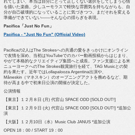
れてしまい、
本当は自分にとって正しくない選択をしてしまう心情
を描いた楽曲
。少しユーモラスで軽快な雰囲気を持ちながらも、
自
分が自己破壊的になっていることに気づきつつ、
まだそれを変える
準備ができていない――
そんな心の揺らぎを表現。
Pacifica「Just No Fun」
Pacifica - "Just No Fun" (Official Video)
Pacificaの2人はThe Strokesへの共通の愛をきっかけにオンライン
で友情を深め
、当初はYouTubeでのカバー動画投稿からはじまり、
やがて本格的なクリエイティブ集団へと成長。
ファン支援による米
ニューヨークへのThe Strokes観賞旅行を経て、TAG Musicとの契
約を果たす。近年ではLollapalooza Argentina出演や、
Måneskin（マネスキン）
のオープニングアクトを務めるなど、
期
待が高まる中で初来日公演の開催が決定した。
公演情報
【東京】１２月８日 (月) 代官山 SPACE ODD [SOLD OUT!]
【東京】１２月９日 (火) 代官山 SPACE ODD [SOLD OUT!] *追加公
演
【大阪】１２月10日（水）Music Club JANUS *追加公演
OPEN 18：00 / START 19：00