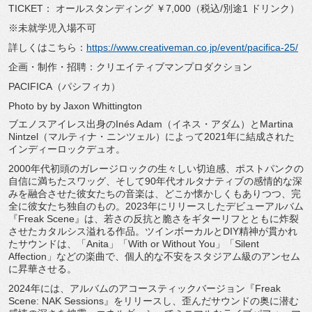
TICKET： オールスタンディング ￥7,000（税込/別途1 ドリンク）
※未就学児入場不可
詳しくはこちら：
https://www.
creativeman.co.jp/event/
pacifica-25/
企画・制作・招聘：クリエイティブマンプロダクション
PACIFICA（パシフィカ）
Photo by by Jaxon Whittington
ブエノスアイレス出身のInés Adam（イネス・アダム）とMartina
Nintzel（マルティナ・ニンツェル）
によって2021年に結成された
インディーロックデュオ。
2000年代初頭のガレージロックの生々しい切迫感、
ポストパンクの
自信に満ちたスワッグ、
そして90年代オルタナティブの感情的な深
みを融合させた彼女た
ちの音楽は、どこか懐かしくもありつつ、
完
全に彼女たち独自のもの。
2023年にリリースしたデビューアルバム
『Freak Scene』は、
若さの反抗と脆さをギターリフとともに炸裂
させたカタルシス溢れ
る作品。ツインボーカルとDIY精神が貫かれ
たサウンドは、「
Anita」「With or Without You」「Silent
Affection」などの楽曲で、
個人的な不安をスタジアム級のアンセム
に昇華させる。
2024年には、アルバムのアコースティックバージョン『
Freak
Scene: NAK Sessions』をリリースし、
歪んだサウンドの奥に潜む