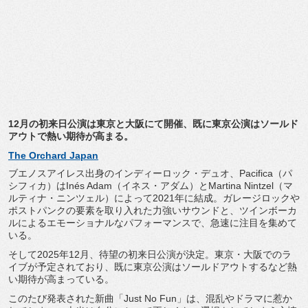
12月の初来日公演は東京と大阪にて開催、
既に東京公演はソールド
アウトで熱い期待が高まる。
The Orchard Japan
ブエノスアイレス出身のインディーロック・デュオ、
Pacifica（パ
シフィカ）はInés Adam（イネス・アダム）とMartina Nintzel（マ
ルティナ・ニンツェル）
によって2021年に結成。
ガレージロックや
ポストパンクの要素を取り入れた力強いサウンド
と、ツインボーカ
ルによるエモーショナルなパフォーマンスで、
急速に注目を集めて
いる。
そして2025年12月、待望の初来日公演が決定。東京・
大阪でのラ
イブが予定されており、
既に東京公演はソールドアウトするなど熱
い期待が高まっている。
このたび発表された新曲「Just No Fun」は、混乱やドラマに惹か