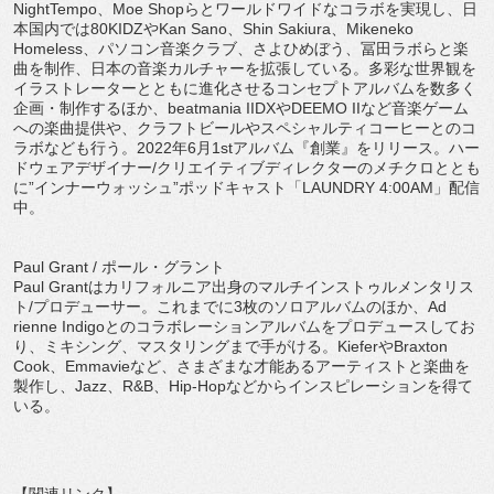
NightTempo
、
Moe Shop
らとワールドワイドなコラボを実現し、日
本国内では
80
KIDZ
や
Kan Sano
、
Shin Sakiura
、
Mikeneko
Homeless
、パソコン音楽クラブ、さよひめぼう、
冨田ラボらと楽
曲を制作、日本の音楽カルチャーを拡張している。
多彩な世界観を
イラストレーターとともに進化させるコンセプトア
ルバムを数多く
企画・制作するほか、
beatmania IIDX
や
DEEMO II
など音楽ゲーム
への楽曲提供や、
クラフトビールやスペシャルティコーヒーとのコ
ラボなども行う。
2022
年
6
月
1st
アルバム『創業』をリリース。
ハー
ドウェアデザイナー
/
クリエイティブディレクターのメチクロ
ととも
に”インナーウォッシュ”ポッドキャスト「
LAUNDRY 4:00AM
」配信
中。
Paul Grant /
ポール・グラント
Paul Grant
はカリフォルニア出身のマルチインストゥルメンタリス
ト
/
プロデューサー。これまでに
3
枚のソロアルバムのほか、
Ad
rienne Indigo
とのコラボレーションアルバムをプロデュースしてお
り、ミキシング、マスタリングまで手がける。
Kiefer
や
Br
axton
Cook
、
Emmavie
など、
さまざまな才能あるアーティストと楽曲を
製作し、
Jazz
、
R&
B
、
Hip-Hop
などからインスピレーションを得て
いる。