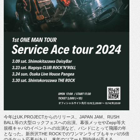
今年はUK.PROJECTからのリリース、JAPAN JAM、RUSH
BALL等の大型ロックフェスへの出演、
幕張メッセやZepp等大
規模キャパのイベントへの出演など、
バンドにとって飛躍の年
となった。新所沢THE ROCKでのワンマンライブもキャパの5倍
のチケット応募があり
、来年のツアーも期待値が高まる。