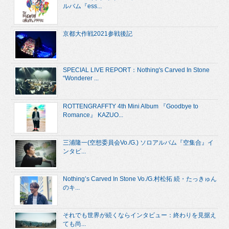
ルバム『ess...
京都大作戦2021参戦後記
SPECIAL LIVE REPORT：Nothing's Carved In Stone
“Wonderer ...
ROTTENGRAFFTY 4th Mini Album 『Goodbye to
Romance』 KAZUO...
三浦隆一(空想委員会Vo./G.) ソロアルバム『空集合』イ
ンタビ...
Nothing’s Carved In Stone Vo./G.村松拓 続・たっきゅん
のキ...
それでも世界が続くならインタビュー：終わりを見据え
ても尚...