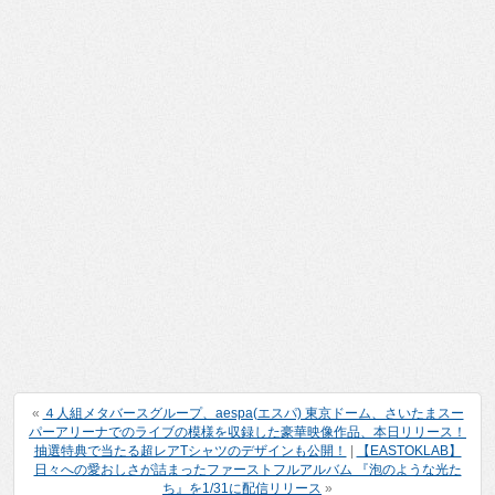
«
４人組メタバースグループ、aespa(エスパ) 東京ドーム、さいたまスー
パーアリーナでのライブの模様を収録した豪華映像作品、本日リリース！
抽選特典で当たる超レアTシャツのデザインも公開！
|
【EASTOKLAB】
日々への愛おしさが詰まったファーストフルアルバム 『泡のような光た
ち』を1/31に配信リリース
»