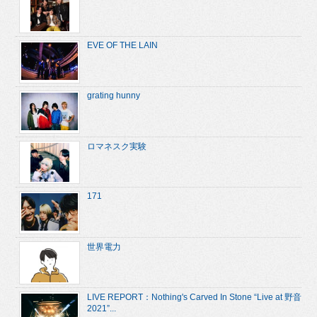
EVE OF THE LAIN
grating hunny
ロマネスク実験
171
世界電力
LIVE REPORT：Nothing's Carved In Stone “Live at 野音
2021”...