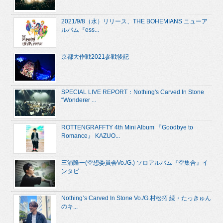
2021/9/8（水）リリース、THE BOHEMIANS ニューア
ルバム『ess...
京都大作戦2021参戦後記
SPECIAL LIVE REPORT：Nothing's Carved In Stone
“Wonderer ...
ROTTENGRAFFTY 4th Mini Album 『Goodbye to
Romance』 KAZUO...
三浦隆一(空想委員会Vo./G.) ソロアルバム『空集合』イ
ンタビ...
Nothing’s Carved In Stone Vo./G.村松拓 続・たっきゅん
のキ...