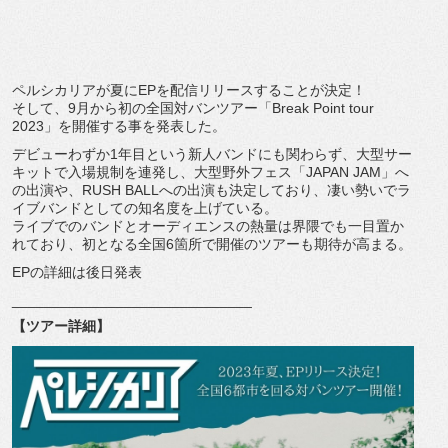
ペルシカリアが夏にEPを配信リリースすることが決定！
そして、9月から初の全国対バンツアー「Break Point tour
2023」を開催する事を発表した。
デビューわずか1年目という新人バンドにも関わらず、
大型サー
キットで入場規制を連発し、大型野外フェス「JAPAN JAM」へ
の出演や、RUSH BALLへの出演も決定しており、
凄い勢いでラ
イブバンドとしての知名度を上げている。
ライブでのバンドとオーディエンスの熱量は界隈でも一目置か
れて
おり、初となる全国6箇所で開催のツアーも期待が高まる。
EPの詳細は後日発表
______________________________
【ツアー詳細】