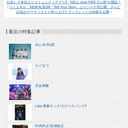
記念して本日よりコミュニティアプリ】 ”HELL sinki FiRE CLUB”を開設！
|
リミエキが、NEW ALBUM『Tell Your Story』よりジャケ写公開。さらに
12名のアーティストと作り上げたブックレットの内容を公開
»
最近の特集記事
ALL iN FAZE
らくなつ
天女神樂
Lala 青春ロック!３ピースバンド!!
PURPLE BUBBLE