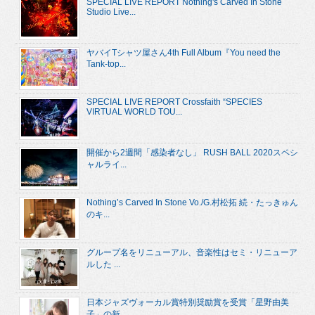
SPECIAL LIVE REPORT Nothing's Carved In Stone
Studio Live...
ヤバイTシャツ屋さん4th Full Album『You need the
Tank-top...
SPECIAL LIVE REPORT Crossfaith “SPECIES
VIRTUAL WORLD TOU...
開催から2週間「感染者なし」 RUSH BALL 2020スペシ
ャルライ...
Nothing’s Carved In Stone Vo./G.村松拓 続・たっきゅん
のキ...
グループ名をリニューアル、音楽性はセミ・リニューア
ルした ...
日本ジャズヴォーカル賞特別奨励賞を受賞「星野由美
子」の新...