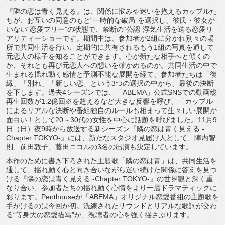
『隣の恋は青く見える』は、
関係に悩みや迷いを抱えるカップルた
ちが、お互いの同意のもと“
一時的な破局”を選択し、彼氏・彼女が
いない“恋愛フリー”
の状態で、禁断の“公認”
浮気生活を送る恋愛リ
アリティーショーです。期間中は、
参加者が2組に分かれ別々の場
所で共同生活を行い、
定期的に共有されるもう1組の写真を通して
元恋人の様子を知るこ
とができます。心が新たな相手へと傾くの
か、
それとも再び元恋人への想いを確かめるのか。
共同生活の中で
生まれる揺れ動く感情と予測不能な展開を経て、
参加者たちは「復
縁」「別れ」「新しい恋」
という3つの選択の中から、最後の決断
を下します。
過去4シーズンでは、「ABEMA」
公式SNSでの動画総
再生回数が1.2億回※
を超えるなど大きな反響を呼び、「
カップル
によるリアルな決断や番組独自のルールも相まって生々し
い展開が
面白い！として20～
30代の女性を中心に話題を呼びました。11月9
日（日）
夜9時から放送する新シーズン『隣の恋は青く見える -
Chapter TOKYO-』には、新たなスタジオ見届け人として、陣内智
則、
前田敦子、藤田ニコルの3名の出演も決定しています。
本作のために書き下ろされた主題歌「隣の恋は青」は、
共同生活を
通して、
揺れ動く心と向き合いながら迷い続けた関係に答えを見つ
ける『
隣の恋は青く見える -Chapter TOKYO-』の世界観と深く重
なり合い、
参加者たちの揺れ動く心情をより一層ドラマティックに
彩ります。
Penthouseが「ABEMA」
オリジナル恋愛番組の主題歌を
手がけるのは今回が初。
洗練されたサウンドとリアルな歌詞が交わ
る“等身大の恋愛描写”
が、視聴者の心を強く揺さぶります。