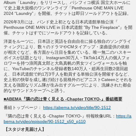
Album「Laundry」をリリースし、パシフィコ横浜 国立大ホールに
て史上最大規模のワンマンライブ「
Penthouse ONE MAN LIVE
2024 “Laundry”」を開催。
チケットは即日ソールドアウトを記録。
2026年3月には、バンド史上初となる日本武道館単独公演『
Penthouse ONE MAN LIVE in 日本武道館 "By The Fireplace"』を開
催。
チケットはすでにソールドアウトを記録している。
洋楽をルーツに、
日本語と英語を自由自在に操る独自のソングライ
ティングにより、
数々のドラマやCMタイアップ・楽曲提供の依頼
が相次ぐなど、
各方面から注目を集めている。
唯一無二のハスキー
ボイスが話題となり、
Instagram30万人・
TikTok14万人の個人フォ
ロワーを持つ浪岡真太郎と大島真
帆の男女ツインヴォーカルを軸
に、
YouTubeのチャンネル登録者数140万人・
総再生回数2億回超
え、
日本武道館で約1万3千人を動員する単独公演を開催するなど、
史上初の快挙を成し遂げ続ける規格外のピアニストCateenと
それを
支える強固なリズム隊が生み出すグルーヴにより、
洗練された都会
的なサウンドスケープへと誘う。
■ABEMA『隣の恋は青く見える -Chapter TOKYO-』番組概要
番組トップページ：
https://abema.tv/video/title/
90-1512
『隣の恋は青く見える -Chapter TOKYO-』特報映像URL：
https://a
bema.
tv/video/episode/90-1512_s50_
p110
【スタジオ見届け人】