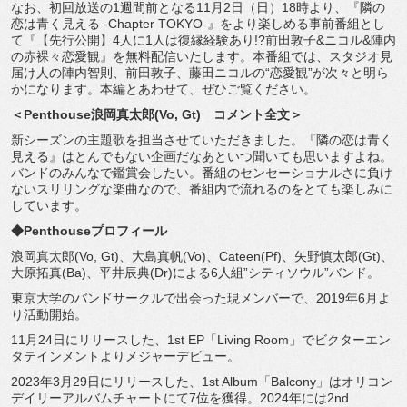
なお、初回放送の1週間前となる11月2日（日）18時より、『
隣の
恋は青く見える -Chapter TOKYO-』をより楽しめる事前番組とし
て『【先行公開】
4人に1人は復縁経験あり!?前田敦子&ニコル&
陣内
の赤裸々恋愛観』を無料配信いたします。本番組では、
スタジオ見
届け人の陣内智則、前田敦子、藤田ニコルの“恋愛観”
が次々と明ら
かになります。本編とあわせて、ぜひご覧ください。
＜Penthouse浪岡真太郎(Vo, Gt) コメント全文＞
新シーズンの主題歌を担当させていただきました。『
隣の恋は青く
見える』
はとんでもない企画だなあといつ聞いても思いますよね。
バンドのみんなで鑑賞会したい。
番組のセンセーショナルさに負け
ないスリリングな楽曲なので、
番組内で流れるのをとても楽しみに
しています。
◆Penthouseプロフィール
浪岡真太郎(Vo, Gt)、大島真帆(Vo)、Cateen(Pf)、矢野慎太郎(
Gt)、
大原拓真(Ba)、平井辰典(Dr)による6人組”
シティソウル”バンド。
東京大学のバンドサークルで出会った現メンバーで、
2019年6月よ
り活動開始。
11月24日にリリースした、1st EP「Living Room」でビクターエン
タテインメントよりメジャーデビュー。
2023年3月29日にリリースした、1st Album「Balcony」
はオリコン
デイリーアルバムチャートにて7位を獲得。
2024年には2nd