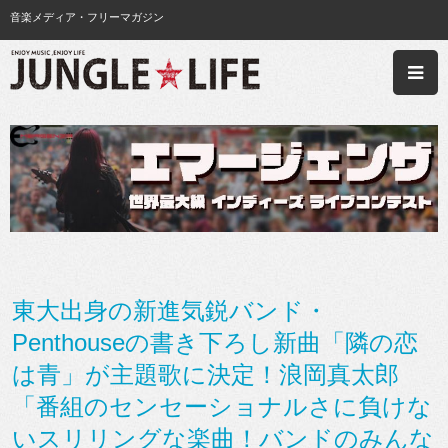
音楽メディア・フリーマガジン
東大出身の新進気鋭バンド・
Penthouseの書き下ろし新曲「隣の恋
は青」が主題歌に決定！浪岡真太郎
「番組のセンセーショナルさに負けな
いスリリングな楽曲！バンドのみんな