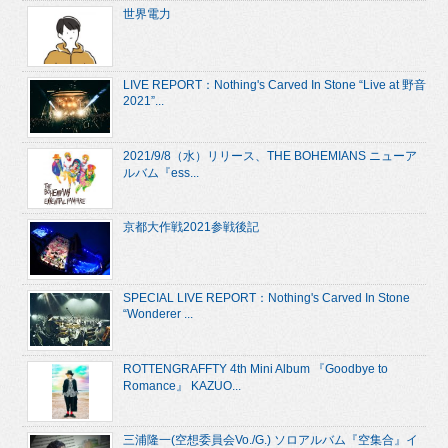
世界電力
LIVE REPORT：Nothing's Carved In Stone “Live at 野音
2021”...
2021/9/8（水）リリース、THE BOHEMIANS ニューア
ルバム『ess...
京都大作戦2021参戦後記
SPECIAL LIVE REPORT：Nothing's Carved In Stone
“Wonderer ...
ROTTENGRAFFTY 4th Mini Album 『Goodbye to
Romance』 KAZUO...
三浦隆一(空想委員会Vo./G.) ソロアルバム『空集合』イ