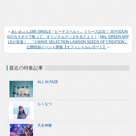
«
あいみょん18th SINGLE『ビーナスベルト』リリース記念！ JOYSOUN
Dのカラオケで歌って、オリジナルグッズを当てよう！
|
Mrs. GREEN APP
LEが登場！ 『J-WAVE SELECTION LAWSON SEEDS OF CREATION』
公開収録イベント開催【オフィシャルレポート】
»
最近の特集記事
ALL iN FAZE
らくなつ
天女神樂