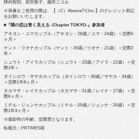
陣内智則、前田敦子、藤田ニコル
※画像をご使用の際は、【（C）AbemaTV,Inc.】
のクレジット表記
をお願いいたします。
■『隣の恋は青く見える -Chapter TOKYO-』参加者
アキヨシ・ユマカップル（アキヨシ・28歳／ユマ・24歳）＜
交際6
ヶ月＞
ケント・リオナカップル（ケント・26歳／リオナ・21歳）＜
交際2
年＞
シュウト・アイラカップル（シュウト・23歳／アイラ・22歳）
＜交
際1年＞
ダイシロウ・サヤカカップル（ダイシロウ・30歳／サヤカ・
34歳）
＜交際1年8ヶ月＞
タカマサ・レイナカップル（タカマサ・31歳／レイナ・27歳）
＜交
際6ヶ月＞
ミチル・ジュンナカップル（ミチル・29歳／ジュンナ・26歳）
＜交
際1年3ヶ月＞
※撮影時の年齢、交際歴となります。
転載元：PRTIMES様