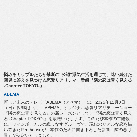
悩めるカップルたちが禁断の‟公認”浮気生活を通じて、
迷い続けた
関係に答えを見つける恋愛リアリティー番組『
隣の恋は青く見える
-Chapter TOKYO-』
ABEMA
新しい未来のテレビ「ABEMA（アベマ）」は、
2025年11月9日
（日）夜9時より、「ABEMA」
オリジナル恋愛リアリティーショー
『隣の恋は青く見える』
の新シーズンとして、『隣の恋は青く見え
る -Chapter TOKYO-』を放送いたします。このたび本作の主題歌
に、
ツインボーカルの織りなすグルーヴで、
現代のリアルな恋を描
いてきたPenthouseが、
本作のために書き下ろした新曲「隣の恋は
青」
が決定いたしました。