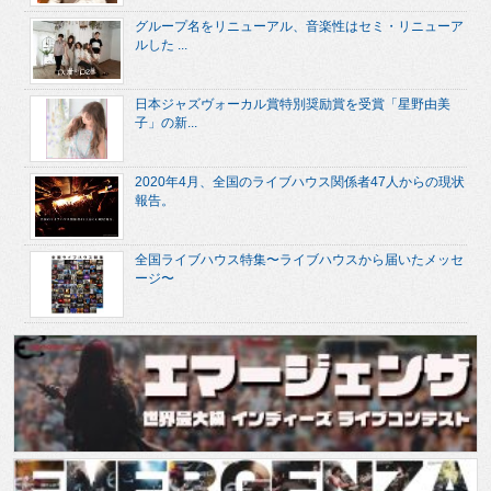
グループ名をリニューアル、音楽性はセミ・リニューア
ルした ...
日本ジャズヴォーカル賞特別奨励賞を受賞「星野由美
子」の新...
2020年4月、全国のライブハウス関係者47人からの現状
報告。
全国ライブハウス特集〜ライブハウスから届いたメッセ
ージ〜