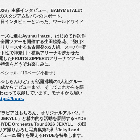
026」主催インタビュー、BABYMETALの
究極のスタジアム対バンのレポート、
ポートと後日インタビューといった、
ワールドワイド
ーズに進むAyumu Imazu、はじめて作詞作
)』を携え全国ツアーを開催する生田絵梨花、“
登山×
をリリースする名古屋発の5人組、
スーパー登
ント性で神奈川・
横浜アリーナを沸かせた
たFRUITS ZIPPERのアリーナツアー速
の特集をどうぞお楽しみに。
キ スペシャル（16ページ小冊子）
ん☆
しらんけど」が話題沸騰の4人組グルー
結成からデビューまで、
そしてこれからを語
ジにわたって収録しています。
モナキから届い
ttps://book.
グラビアはもちろん、オリジナルアルバム『
 JEKYLL」
と精力的な活動を展開するHYDE
rchestra Tour 2026 JEKYLL」の国
トリア撮りおろし写真集
第2弾『Jekyll and
ビュー25周年を迎えるHYDEを特集します。