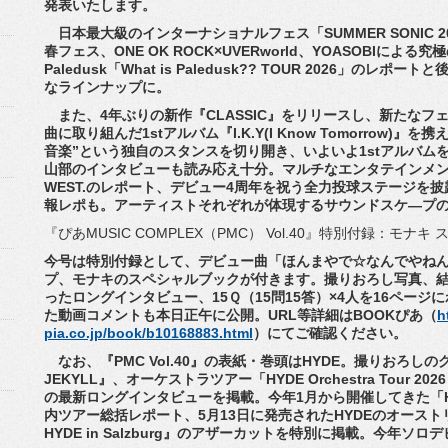
発表いたします。
日本最大級のインターナショナルフェス「SUMMER SONIC 2
春フェス、
ONE OK ROCK×UVERworld、
YOASOBIによる
Paledusk「What is Paledusk?? TOUR 2026」のレ
なラインナップに。
また、4年ぶりの新作『CLASSIC』をリリースし、
新たなフェ
曲に取り組んだ1stアルバム『I.
K.Y(I Know Tomorrow
音楽”という独自のスタンスを切り開き、
いよいよ1stアルバム
山部のインタビューも読み応え十分。
マルチなエンタテインメ
WEST.のレポート、
デビュー4周年を祝う全力投球ステージを披露し
報レポも。
アーティストそれぞれが体現するサウンドスケ―
プ
『ぴあMUSIC COMPLEX（PMC） Vol.40』特別付録：モナ
今号は特別付録として、デビュー曲「ほんまやで☆なんでやね
プ、
モナキのスペシャルブックが付きます。撮りおろし写真、
ったロングインタビュー、15Ｑ（
15問15答）×4人を16ペー
た動画コメントも本日正午に公開。
URL等詳細はBOOKぴあ（
h
pia.co.jp/book/b10168883.html
）
にてご確認ください。
なお、『PMC Vol.40』の表紙・巻頭はHYDE。
撮りおろしの
JEKYLL』、オーケストラツアー「HYDE Orchestra Tour 2026
の最新ロングインタビューを掲
載。今年1月から開催してきた「HYDE O
内ツアー総括レポート、
5月13日に発売されたHYDEのオース
HYDE in Salzburg』のアザーカットを特別に掲載。
今年ソロデ