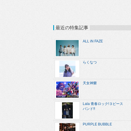
最近の特集記事
ALL iN FAZE
らくなつ
天女神樂
Lala 青春ロック!３ピース
バンド!!
PURPLE BUBBLE