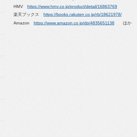
HMV
https://www.hmv.co.jp/product/
detail/16863769
楽天ブックス
https://books.rakuten.co.jp/
rb/18621978/
Amazon
https://www.amazon.co.jp/dp/
4835651138
ほか