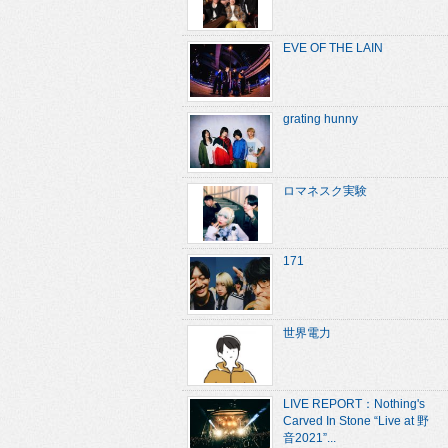
EVE OF THE LAIN
grating hunny
ロマネスク実験
171
世界電力
LIVE REPORT：Nothing's
Carved In Stone “Live at 野
音2021”...