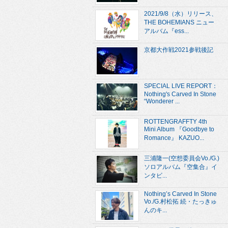
2021/9/8（水）リリース、
THE BOHEMIANS ニュー
アルバム『ess...
京都大作戦2021参戦後記
SPECIAL LIVE REPORT：
Nothing's Carved In Stone
“Wonderer ...
ROTTENGRAFFTY 4th
Mini Album 『Goodbye to
Romance』 KAZUO...
三浦隆一(空想委員会Vo./G.)
ソロアルバム『空集合』イ
ンタビ...
Nothing’s Carved In Stone
Vo./G.村松拓 続・たっきゅ
んのキ...