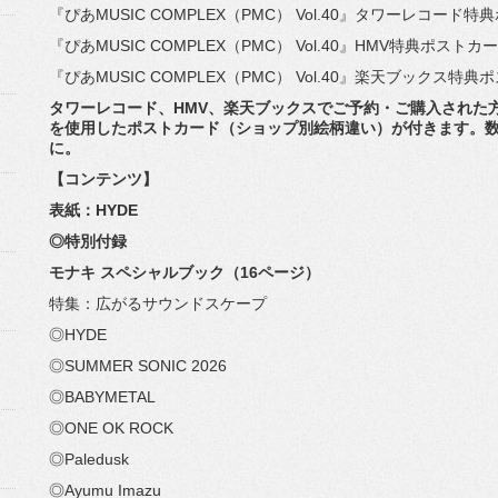
『ぴあMUSIC COMPLEX（PMC） Vol.40』タワーレコード
『ぴあMUSIC COMPLEX（PMC） Vol.40』HMV特典ポストカ
『ぴあMUSIC COMPLEX（PMC） Vol.40』楽天ブックス特
タワーレコード、HMV、楽天ブックスでご予約・
ご購入された
を使用したポストカード（
ショップ別絵柄違い）が付きます。
に。
【コンテンツ】
表紙：HYDE
◎特別付録
モナキ スペシャルブック（16ページ）
特集：広がるサウンドスケープ
◎HYDE
◎SUMMER SONIC 2026
◎BABYMETAL
◎ONE OK ROCK
◎Paledusk
◎Ayumu Imazu