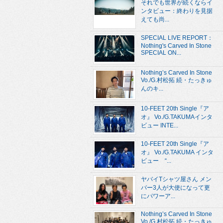
それでも世界が続くならイ
ンタビュー：終わりを見据
えても尚...
SPECIAL LIVE REPORT：
Nothing's Carved In Stone
SPECIAL ON...
Nothing’s Carved In Stone
Vo./G.村松拓 続・たっきゅ
んのキ...
10-FEET 20th Single『ア
オ』 Vo./G.TAKUMAインタ
ビュー INTE...
10-FEET 20th Single『ア
オ』 Vo./G.TAKUMA インタ
ビュー “...
ヤバイTシャツ屋さん メン
バー3人が大使になって更
にパワーア...
Nothing’s Carved In Stone
Vo./G.村松拓 続・たっきゅ