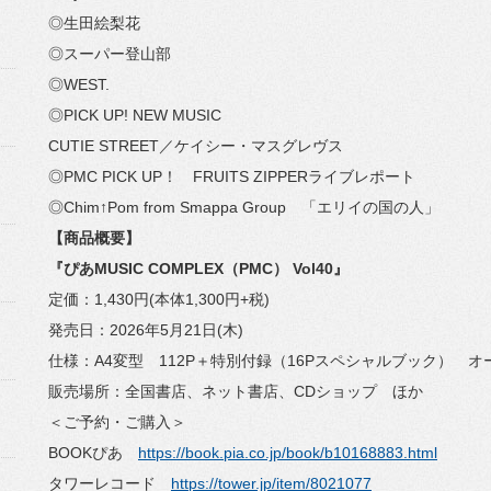
◎生田絵梨花
◎スーパー登山部
◎WEST.
◎PICK UP! NEW MUSIC
CUTIE STREET／ケイシー・マスグレヴス
◎PMC PICK UP！ FRUITS ZIPPERライブレポート
◎Chim↑Pom from Smappa Group 「エリイの国の人」
【商品概要】
『ぴあMUSIC COMPLEX（PMC） Vol40』
定価：1,430円(本体1,300円+税)
発売日：2026年5月21日(木)
仕様：A4変型 112P＋特別付録（16Pスペシャルブック） オ
販売場所：全国書店、ネット書店、CDショップ ほか
＜ご予約・ご購入＞
BOOKぴあ
https://book.pia.co.jp/book/
b10168883.html
タワーレコード
https://tower.jp/item/8021077