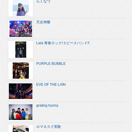
らくなつ
天女神樂
Lala 青春ロック!３ピースバンド!!
PURPLE BUBBLE
EVE OF THE LAIN
grating hunny
ロマネスク実験