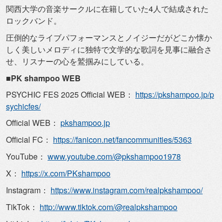
関西大学の音楽サークルに在籍していた4人で結成された
ロックバ
ンド。
圧倒的なライブパフォーマンスとノイジーだがどこか懐か
しく美し
いメロディに独特で文学的な歌詞を見事に融合さ
せ、
リスナーの心を鷲掴みにしている。
■PK shampoo WEB
PSYCHIC FES 2025 Official WEB：
https://pkshampoo.jp/
p
sychicfes/
Official WEB：
pkshampoo.jp
Official FC：
https://fanicon.net/
fancommunities/5363
YouTube：
www.youtube.com/@pkshampoo1978
X：
https://x.com/PKshampoo
Instagram：
https://www.instagram.com/
realpkshampoo/
TikTok：
http://www.tiktok.com/@
realpkshampoo