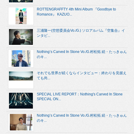
ROTTENGRAFFTY 4th Mini Album 『Goodbye to
Romance』 KAZUO...
三浦隆一(空想委員会Vo./G.) ソロアルバム『空集合』イ
ンタビ...
Nothing’s Carved In Stone Vo./G.村松拓 続・たっきゅん
のキ...
それでも世界が続くならインタビュー：終わりを見据え
ても尚...
SPECIAL LIVE REPORT：Nothing's Carved In Stone
SPECIAL ON...
Nothing’s Carved In Stone Vo./G.村松拓 続・たっきゅん
のキ...