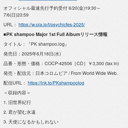
オフィシャル最速先行予約受付 6/20(金)19:30～
7/6(日)23:59
URL：
https://w.pia.jp/t/psychicfes-
2025/
■PK shampoo Major 1st Full Albumリリース情報
タイトル：『PK shampoo.log』
発売日：2025年6月18日(水)
品番・形態・価格：COCP-42506［CD］￥3,300 (tax in)
発売・配信元：日本コロムビア / From World Wide Web.
配信URL：
https://lnk.to/PKshampoolog
＜収録内容＞
1. 旧世界紀行
2. 君が望む永遠
3. 天使になるかもしれない