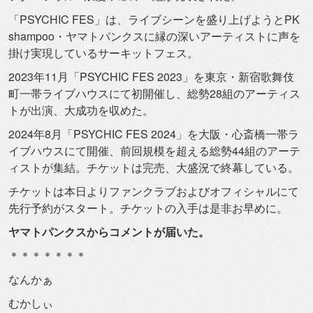
「PSYCHIC FES」は、ライブシーンを盛り上げようとPK
shampoo・
ヤマトパンクスに縁の深いアーティストに声を
掛け実現しているサ
ーキットフェス。
2023年11月「PSYCHIC FES 2023」を東京・新宿歌舞伎
町一帯ライブハウスにて初開催し、
総勢28組のアーティス
トが出演、大成功を収めた。
2024年8月「PSYCHIC FES 2024」を大阪・心斎橋一帯ラ
イブハウスにて開催、
前回規模を超える総勢44組のアーテ
ィストが集結。
チケットは完売、大盛況で終幕している。
チケットは本日よりファンクラブおよびオフィシャルにて
先行予約
がスタート。チケットの入手は是非お早めに。
ヤマトパンクスからコメントが届いた。
＊＊＊＊＊＊＊
なんかぁ
むかしぃ