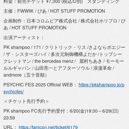
料金：前売チケット ¥7,300 (税込/D別) スタンディング
主催：FWWW. / ぴあ / HOT STUFF PROMOTION
企画制作：日本コロムビア株式会社 / 株式会社ホリプロ / ぴ
あ / HOT STUFF PROMOTION
出演アーティスト：
PK shampoo / 171 / クリトリック・リス /さよならポエジー
/ ザ・シスターズハイ / 多次元制御機構よだか /トップシー
クレットマン / the bercedes menz / 眉村ちあき / モーモー
ルルギャバン / 山田亮一とアフターソウル / 浪漫革命 /
andmore（五十音順）
PSYCHIC FES 2025 Official WEB：
https://pkshampoo.jp/
p
sychicfes/
＜チケット先行予約＞
PK shampoo FC先行予約受付：6/20(金)19:30～6/29(日)
23:59
URL：
https://fanicon.net/ticket/
6179