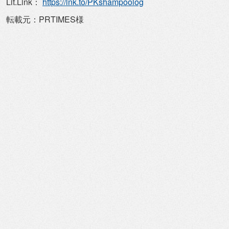
Lit.Link：
https://lnk.to/PKshampoolog
転載元：PRTIMES様