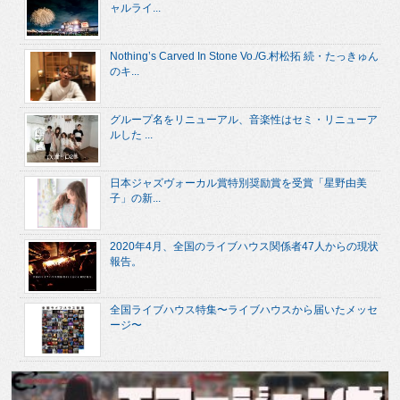
ャルライ...
Nothing’s Carved In Stone Vo./G.村松拓 続・たっきゅん
のキ...
グループ名をリニューアル、音楽性はセミ・リニューア
ルした ...
日本ジャズヴォーカル賞特別奨励賞を受賞「星野由美
子」の新...
2020年4月、全国のライブハウス関係者47人からの現状
報告。
全国ライブハウス特集〜ライブハウスから届いたメッセ
ージ〜