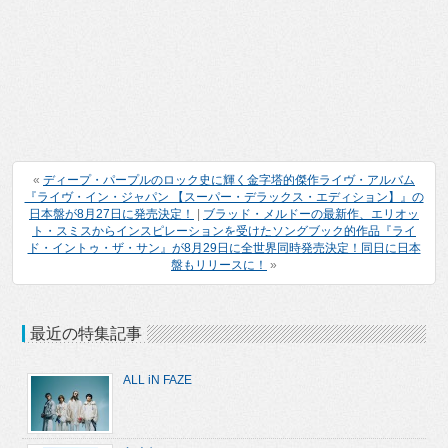
«
ディープ・パープルのロック史に輝く金字塔的傑作ライヴ・アルバム
『ライヴ・イン・ジャパン 【スーパー・デラックス・エディション】』の
日本盤が8月27日に発売決定！
|
ブラッド・メルドーの最新作、エリオッ
ト・スミスからインスピレーションを受けたソングブック的作品『ライ
ド・イントゥ・ザ・サン』が8月29日に全世界同時発売決定！同日に日本
盤もリリースに！
»
最近の特集記事
ALL iN FAZE