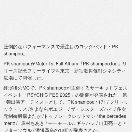
圧倒的なパフォーマンスで最注目のロックバンド・PK
shampoo。
PK shampooがMajor 1st Full Album『PK shampoo.log』リ
リース記念フリーライブを東京・
新宿歌舞伎町シネシティ
広場にて開催した。
終演後のMCで、PK shampooが主催するサーキットフェス
イベント「
PSYCHIC FES 2025」の開催が発表された。第
1弾出演アーティストとして、
PK shampoo / 171 / クリトリ
ック・リス /さよならポエジー / ザ・シスターズハイ / 多次
元制御機構よだか /トップシークレットマン / the bercedes
menz / 眉村ちあき / モーモールルギャバン / 山田亮一とア
フターソウル / 浪漫革命の12組が発表された。