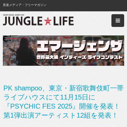
音楽メディア・フリーマガジン
PK shampoo、東京・新宿歌舞伎町一帯
ライブハウスにて11月15日に
『PSYCHIC FES 2025』開催を発表！
第1弾出演アーティスト12組を発表！