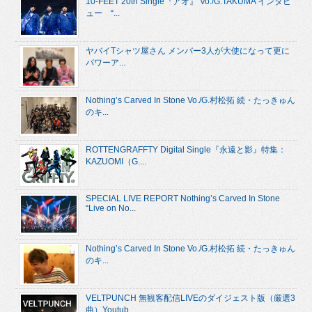
10-FEET 20th Single『アオ』 Vo./G.TAKUMA インタビ
ュー “...
ヤバイTシャツ屋さん メンバー3人が大使になって更に
パワーア...
Nothing’s Carved In Stone Vo./G.村松拓 続・たっきゅん
のキ...
ROTTENGRAFFTY Digital Single『永遠と影』特集：
KAZUOMI（G....
SPECIAL LIVE REPORT Nothing’s Carved In Stone
“Live on No...
Nothing’s Carved In Stone Vo./G.村松拓 続・たっきゅん
のキ...
VELTPUNCH 無観客配信LIVEのダイジェスト版（厳選3
曲）Youtub...