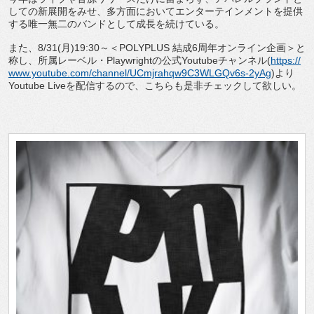
しての新展開をみせ、多方面においてエンターテインメントを提供
する唯一無二のバンドとして成長を続けている。
また、8/31(月)19:30～＜POLYPLUS 結成6周年オンライン企画＞と
称し、所属レーベル・Playwrightの公式Youtubeチャンネル(
https://
www.youtube.com/channel/UCmjrahqw9C3WLGQv6s-2yAg
)より
Youtube Liveを配信するので、こちらも是非チェックして欲しい。