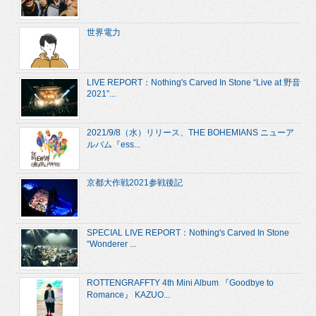
世界電力
LIVE REPORT：Nothing's Carved In Stone “Live at 野音
2021”...
2021/9/8（水）リリース、THE BOHEMIANS ニューア
ルバム『ess...
京都大作戦2021参戦後記
SPECIAL LIVE REPORT：Nothing's Carved In Stone
“Wonderer ...
ROTTENGRAFFTY 4th Mini Album 『Goodbye to
Romance』 KAZUO...