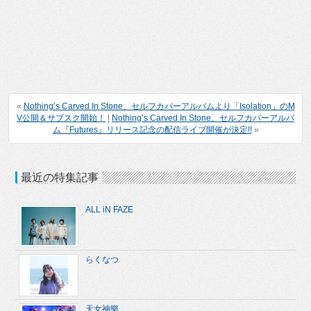
«
Nothing’s Carved In Stone、セルフカバーアルバムより「Isolation」のM
V公開＆サブスク開始！
|
Nothing’s Carved In Stone、セルフカバーアルバ
ム『Futures』リリース記念の配信ライブ開催が決定!!
»
最近の特集記事
ALL iN FAZE
らくなつ
天女神樂