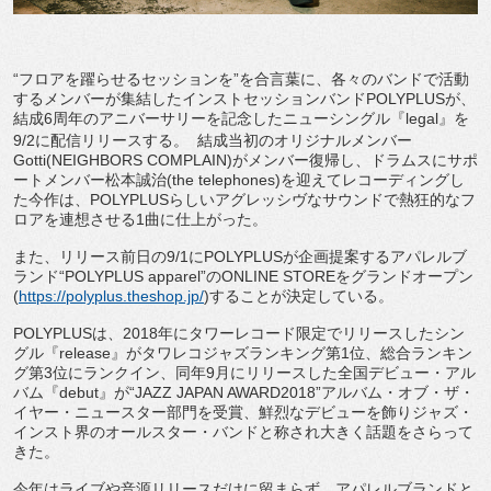
“フロアを躍らせるセッションを”を合言葉に、各々のバンドで活動
するメンバーが集結したインストセッションバンドPOLYPLUSが、
結成6周年のアニバーサリーを記念したニューシングル『legal』を
9/2に配信リリースする。 結成当初のオリジナルメンバー
Gotti(NEIGHBORS COMPLAIN)がメンバー復帰し、ドラムスにサポ
ートメンバー松本誠治(the telephones)を迎えてレコーディングし
た今作は、POLYPLUSらしいアグレッシヴなサウンドで熱狂的なフ
ロアを連想させる1曲に仕上がった。
また、リリース前日の9/1にPOLYPLUSが企画提案するアパレルブ
ランド“POLYPLUS apparel”のONLINE STOREをグランドオープン
(
https://polyplus.theshop.jp/
)することが決定している。
POLYPLUSは、2018年にタワーレコード限定でリリースしたシン
グル『release』がタワレコジャズランキング第1位、総合ランキン
グ第3位にランクイン、同年9月にリリースした全国デビュー・アル
バム『debut』が“JAZZ JAPAN AWARD2018”アルバム・オブ・ザ・
イヤー・ニュースター部門を受賞、鮮烈なデビューを飾りジャズ・
インスト界のオールスター・バンドと称され大きく話題をさらって
きた。
今年はライブや音源リリースだけに留まらず、アパレルブランドと