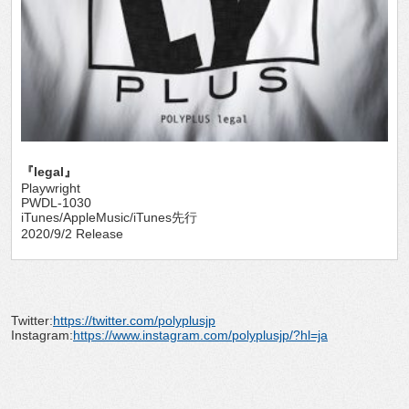
『legal』
Playwright
PWDL-1030
iTunes/AppleMusic/iTunes先行
2020/9/2 Release
Twitter:
https://twitter.com/polyplusjp
Instagram:
https://www.instagram.com/polyplusjp/?hl=ja