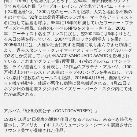
作目『1999』が世界的に大ヒット。翌84年、自伝的映画のサント
ラでもある6作目『パープル・レイン』が全米でアルバム・チャー
ト24週連続1位、1300万枚のセールスを記録。人気と地位を不動の
ものとする。92年には発音不能のシンボル・マークをアーティスト
名に冠して話題を呼ぶ。95年に18年間所属していたワーナー・ブラ
ザーズから離脱。自身のレーベルNPGをスタートさせる。2001
年、アーティスト名をプリンスに戻し、翌2002年には6年ぶりとな
る来日公演を行っている。2004年3月ロックの殿堂入りを果たし、
2005年3月には、人種や社会に関する問題に取り組んできた功績に
より、過去スタンリー・クレイマーとスティーヴン・スピルバーグ
の2名しか受賞していないNAACP VANGUARD AWARDを授与され
ている。これまでグラミー賞7度受賞、47枚のアルバム（サントラ
盤、ライヴ盤含む）を発表し、12作品のプラチナ・アルバム（100
万枚以上のセールス）と30曲のトップ40シングルを生み出し、アル
バム累計1億枚以のセールスを記録。2016年4月15日、自家用ジェ
ット機で移動中、体調が悪化し病院に緊急搬送される。4月21日ミ
ネソタ州の自宅兼スタジオのペイズリー・パーク・スタジ内にて死
亡が確認される。
アルバム『戦慄の貴公子（CONTROVERSEY）』
1981年10月14日発表の通算4作目となるアルバム。来るべき時代を
啓示し、アメリカ、イギリスのミュージック・シーンを震撼させた
サウンド美学が凝縮された作品。