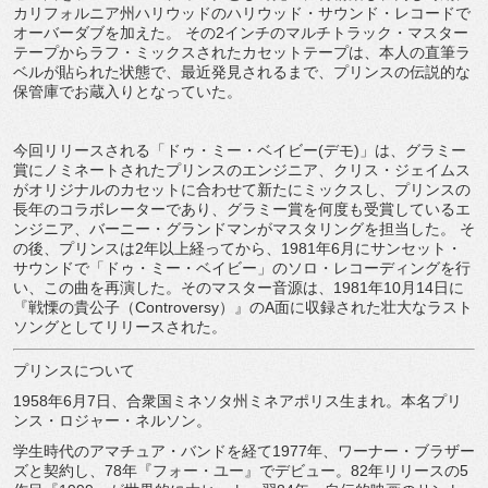
カリフォルニア州ハリウッドのハリウッド・サウンド・レコードで
オーバーダブを加えた。 その2インチのマルチトラック・マスター
テープからラフ・ミックスされたカセットテープは、本人の直筆ラ
ベルが貼られた状態で、最近発見されるまで、プリンスの伝説的な
保管庫でお蔵入りとなっていた。
今回リリースされる「ドゥ・ミー・ベイビー(デモ)」は、グラミー
賞にノミネートされたプリンスのエンジニア、クリス・ジェイムス
がオリジナルのカセットに合わせて新たにミックスし、プリンスの
長年のコラボレーターであり、グラミー賞を何度も受賞しているエ
ンジニア、バーニー・グランドマンがマスタリングを担当した。 そ
の後、プリンスは2年以上経ってから、1981年6月にサンセット・
サウンドで「ドゥ・ミー・ベイビー」のソロ・レコーディングを行
い、この曲を再演した。そのマスター音源は、1981年10月14日に
『戦慄の貴公子（Controversy）』のA面に収録された壮大なラスト
ソングとしてリリースされた。
プリンスについて
1958年6月7日、合衆国ミネソタ州ミネアポリス生まれ。本名プリ
ンス・ロジャー・ネルソン。
学生時代のアマチュア・バンドを経て1977年、ワーナー・ブラザー
ズと契約し、78年『フォー・ユー』でデビュー。82年リリースの5