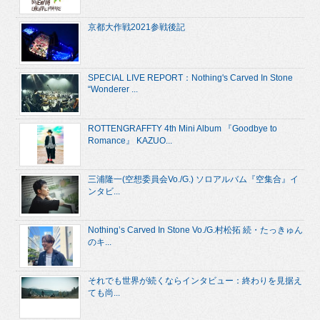
京都大作戦2021参戦後記
SPECIAL LIVE REPORT：Nothing's Carved In Stone
“Wonderer ...
ROTTENGRAFFTY 4th Mini Album 『Goodbye to
Romance』 KAZUO...
三浦隆一(空想委員会Vo./G.) ソロアルバム『空集合』イ
ンタビ...
Nothing’s Carved In Stone Vo./G.村松拓 続・たっきゅん
のキ...
それでも世界が続くならインタビュー：終わりを見据え
ても尚...