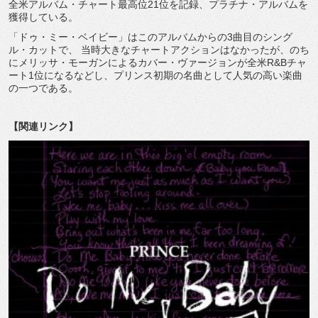
全米アルバム・チャート最高位21位を記録、プラチナ・アルバムを
獲得している。
「ドゥ・ミー・ベイビー」はこのアルバムからの3曲目のシング
ル・カットで、 当時大きなチャートアクションはなかったが、のち
にメリッサ・モーガンによるカバー・ヴァージョンが全米R&Bチャ
ート1位になるなどし、プリンス初期の名曲として人気の高い楽曲
の一つである。
【関連リンク】