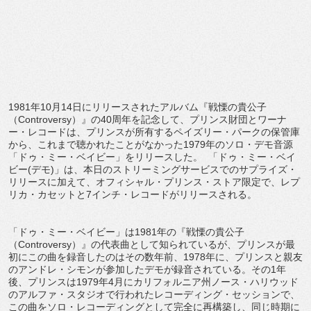
1981年10月14日にリリースされたアルバム『戦慄の貴公子
（Controversy）』の40周年を記念して、プリンス財団とワーナ
ー・レコードは、プリンスが所有するペイズリー・パークの保管庫
から、これまで聴かれたことがなかった1979年のソロ・デモ音源
「ドゥ・ミー・ベイビー」をリリースした。 「ドゥ・ミー・ベイ
ビー(デモ)」は、本日のストリーミングサービスでのサプライズ・
リリースに加えて、オフィシャル・プリンス・ストア限定で、レプ
リカ・カセットと7インチ・レコードがリリースされる。
「ドゥ・ミー・ベイビー」は1981年の『戦慄の貴公子
（Controversy）』の代表曲として知られているが、プリンスが最
初にこの曲を録音したのはその数年前、1978年に、プリンスと親友
のアンドレ・シモンが参加したデモが録音されている。その1年
後、プリンスは1979年4月にカリフォルニア州ノース・ハリウッド
のアルファ・スタジオで行われたレコーディング・セッションで、
この曲をソロ・レコーディングとして完全に再構築し、同じ時期に