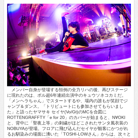
メンバー自身が登場する恒例の全力リハの後、再びステージ
に現れたのは、ポル超6年連続出演中のキュウソネコカミだ。
「メンヘラちゃん」でスタートするや、場内の誰もが笑顔でジ
ャンプ＆ダンス。「トリビュートにも参加させてもらいまし
た」と語ったヤマサキ セイヤ(Vo/Gt)のMCを合図に
ROTTENGRAFFTY「e for 20」のカバーが始まると、N∀OKI
と、背中に「聖夜上等」の刺繍がほどこされたサンタ風衣装の
NOBUYAが登場。フロアに飛び込んだセイヤが観客にかつがれ
るお馴染みの場面に沸いた「TOSHI-LOWさん」からは、次々と