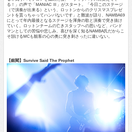
る！」の声で「MANIAC Ⅲ」がスタート。「今日このステージ
（で演奏が出来る）という、ロットンからのクリスマスプレゼ
ントを貰っちゃってハンパないです」と難波が語り、NAMBA69
にとって年内最後となるステージを渾身の歌と演奏で突き抜け
ていく。ロットンチームの亡きスタッフへの思いなど、バンド
マンとしての苦悩や悲しみ、喜びを深く知るNAMBA氏だからこ
そ頷けるMCも観客の心の奥に突き刺さったに違いない。
【銀閣】Survive Said The Prophet