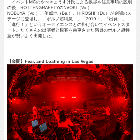
イベントMCのやべきょうすけ氏による挨拶や注意事項の説明
の後、ROTTENGRAFFTYのN∀OKI（Vo.）、
NOBUYA（Vo.）、侑威地（Ba.）、HIROSHI（Dr.）が金閣のス
テージに登場し、「ポルノ超特急！」「2019！」「出発！」
「進行！」というオーディエンスとの掛け合いでイベントスタ
ート。たくさんの出演者と観客を乗車させた満員のポルノ超特
急が勢いよく出発した。
【金閣】Fear, and Loathing in Las Vegas