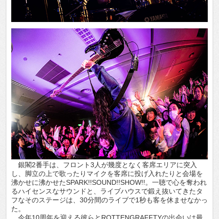
銀閣2番手は、フロント3人が幾度となく客席エリアに突入
し、脚立の上で歌ったりマイクを客席に投げ入れたりと会場を
沸かせに沸かせたSPARK!!SOUND!!SHOW!!。一聴で心を奪われ
るハイセンスなサウンドと、ライブハウスで鍛え抜いてきたタ
フなそのステージは、30分間のライブで1秒も客を休ませなかっ
た。
今年10周年を迎える彼らとROTTENGRAFFTYの出会いは最