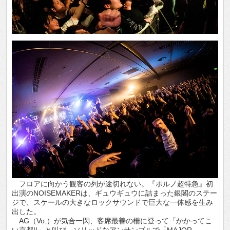
フロアに向かう観客の列が途切れない。『ポルノ超特急』初
出演のNOISEMAKERは、ギュウギュウに詰まった銀閣のステー
ジで、スケールの大きなロックサウンドで巨大な一体感を生み
出した。
AG（Vo.）が気合一閃、客席最善の柵に登って「かかってこ
い京都!!」と叫び、ソリッドなアンサンブルで「MAJOR-