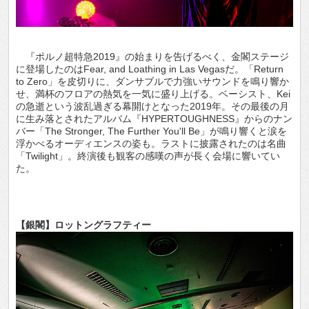
『ポルノ超特急2019』の始まりを告げるべく、金閣ステージ
に登場したのはFear, and Loathing in Las Vegasだ。「Return
to Zero」を皮切りに、ダンサブルで力強いサウンドを鳴り響か
せ、満杯のフロアの熱気を一気に盛り上げる。ベーシスト、Kei
の急逝という波乱過ぎる幕開けとなった2019年。その最後の月
に生み落とされたアルバム『HYPERTOUGHNESS』からのナン
バー「The Stronger, The Further You'll Be」が鳴り響くと涙を
浮かべるオーディエンスの姿も。ラストに披露されたのは名曲
「Twilight」。終演後も観客の感嘆の声が長く会場に響いてい
た。
【銀閣】ロットングラフティー