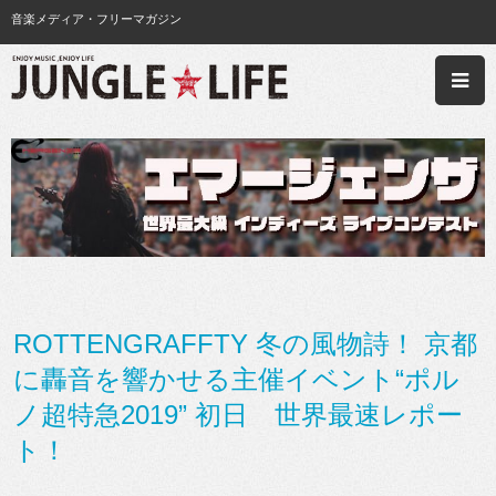
音楽メディア・フリーマガジン
ROTTENGRAFFTY 冬の風物詩！ 京都
に轟音を響かせる主催イベント“ポル
ノ超特急2019” 初日 世界最速レポー
ト！