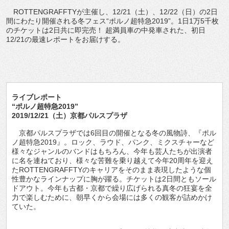
ROTTENGRAFFTYが主催し、12/21（土）、12/22（日）の2日
間にわたり開催される冬フェス“ポルノ超特急2019”。1日1万5千枚
のチケットは2日共に即完売！ 超満員車の中発車された、初日
12/21の最速レポートをお届けする。
ライブレポート
“ポルノ超特急2019”
2019/12/21（土）京都パルスプラザ
京都パルスプラザでは6回目の開催となる冬の風物詩、『ポル
ノ超特急2019』。ロック、ラウド、パンク、ミクスチャーなど
様々なジャンルのバンドはもちろん、今年も芸人たちが出演者
に名を連ねており、様々な苦難を乗り越えて今年20周年を迎え
たROTTENGRAFFTYのキャリアをそのまま表現したような個
性豊かなラインナップに胸が躍る。チケットは2日間ともソール
ドアウト。今年も古都・京都で繰り広げられる真冬の狂宴を全
力で楽しむために、朝早くから会場には多くの観客が詰めかけ
ていた。