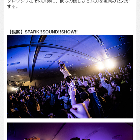
グレッシブなその演奏に、彼らの優しさと底力を垣間みた気が
する。
【銀閣】SPARK!!SOUND!!SHOW!!