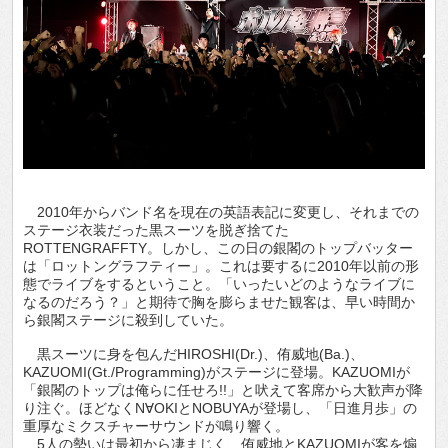
2010年からバンド名を現在の英語表記に変更し、それまでの
ステージ衣装だった黒スーツを脱ぎ捨てた
ROTTENGRAFFTY。しかし、この日の銀閣のトップバッター
は「ロットングラフティー」。これは要するに2010年以前の形
態でライブをするということ。「いったいどのようなライブに
なるのだろう？」と期待で胸を膨らませた観客は、早い時間か
ら銀閣ステージに殺到していた。
黒スーツに身を包んだHIROSHI(Dr.)、侑威地(Ba.)、
KAZUOMI(Gt./Programming)がステージに登場。KAZUOMIが
「銀閣のトップは俺らに任せろ!!」と吠えて客席から大歓声が降
り注ぐ。ほどなくN∀OKIとNOBUYAが登場し、「日進月歩」の
重厚なミクスチャーサウンドが鳴り響く。
5人の勢いは最初から凄まじく、侑威地とKAZUOMIが客を煽