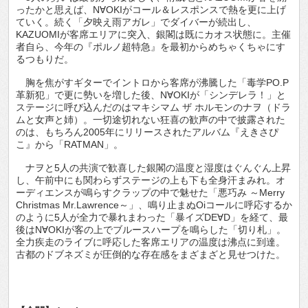
ったかと思えば、N∀OKIがコール＆レスポンスで熱を更に上げ
ていく。続く「夕映え雨アガレ」でダイバーが続出し、
KAZUOMIが客席エリアに突入、銀閣は既にカオス状態に。主催
者自ら、今年の『ポルノ超特急』を最初からめちゃくちゃにす
るつもりだ。
胸を焦がすギターでイントロから客席が沸騰した「毒学PO.P
革新犯」で更に勢いを増した後、N∀OKIが「シンデレラ！」と
ステージに呼び込んだのはマキシマム ザ ホルモンのナヲ（ドラ
ムと女声と姉）。一切途切れない狂喜の歓声の中で披露された
のは、もちろん2005年にリリースされたアルバム『えきさぴ
こ』から「RATMAN」。
ナヲと5人の共演で歓喜した銀閣の温度と湿度はぐんぐん上昇
し、午前中にも関わらずステージの上も下も全身汗まみれ。オ
ーディエンスが鳴らすクラップの中で魅せた「悪巧み ～Merry
Christmas Mr.Lawrence～」、鳴り止まぬOiコールに呼応するか
のように5人が全力で暴れまわった「暴イズDE∀D」を経て、最
後はN∀OKIが客の上でブルースハープを鳴らした「切り札」。
全力疾走のライブに呼応した客席エリアの温度は沸点に到達。
古都のドブネズミが圧倒的な存在感をまざまざと見せつけた。