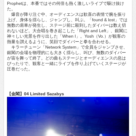
Prophetは、本番ではその何倍も熱く激しいライブで駆け抜け
た。
爆音が降り注ぐ中、オーディエンスは歓喜の表情で腕を振り
上げ、身体を揺らし、ジャンプし、叫ぶ。「found & lost」では
無数の肩車が発生し、ステージ前に殺到したダイバーは数え切
れないほど。大合唱を巻き起こした「Right and Left」、銀閣に
神々しい光景を作り出した「When I」。Yosh（Vo.）が観客の
熱量を讃えるように、笑顔でダイバーと拳を合わせる。
キラーチューン「Network System」で全員をジャンプさせ、
銀閣の会場を物理的にも大きく揺らし、叫び、無数のダイバー
が宙を舞って終了。どの曲もステージとオーディエンスの息は
ぴったりで、観客と一緒にライブを作り上げていくステージが
圧巻だった。
【金閣】04 Limited Sazabys