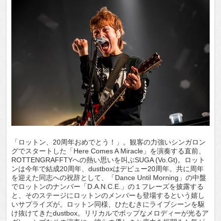
「ロットン、20周年おめでとう！」。観客の力強いシンガロン
グでスタートした「Here Comes A Miracle」を演奏する直前、
ROTTENGRAFFTYへの熱い思いを叫ぶSUGA (Vo.Gt)。ロット
ンは今年で結成20周年、dustboxはデビュー20周年。共に周年
を迎えた同志への祝辞として、「Dance Until Morning」の中盤
でロットンのナンバー「D.A.N.C.E.」の１フレーズを披露する
と、そのステージにロットンのメンバーも登場するという嬉し
いサプライズが。ロットン同様、ひたむきにライブシーンを駆
け抜けてきたdustbox。リリカルでポップなメロディーが光るア